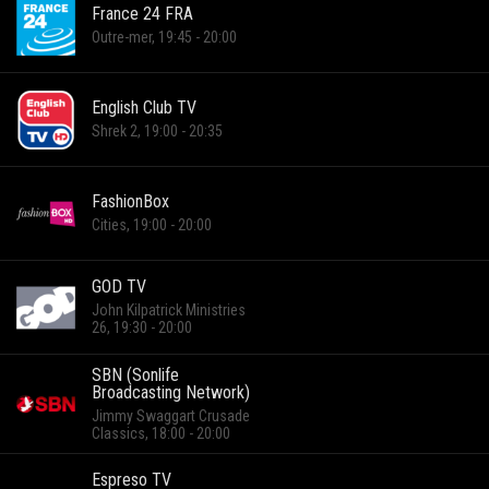
France 24 FRA
Outre-mer, 19:45 - 20:00
English Club TV
Shrek 2, 19:00 - 20:35
FashionBox
Cities, 19:00 - 20:00
GOD TV
John Kilpatrick Ministries
26, 19:30 - 20:00
SBN (Sonlife
Broadcasting Network)
Jimmy Swaggart Crusade
Classics, 18:00 - 20:00
Espreso TV