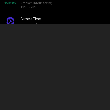
Program informacyjny,
19:00 - 20:00
Current Time
Program informacyjny,
19:00 - 20:00
Oglądaj Filmy poza głównym nurtem online
na żywo w CDA
Filmy poza głównym nurtem to jeden z kanałów telewizji na
żywo dostępnych w CDA Premium. Oglądasz go online przez
internet, w jakości HD, bez dekodera i umów
długoterminowych. Transmisję włączysz na komputerze,
telefonie, tablecie i telewizorze Smart TV, w dowolnym miejscu
i o dowolnej porze. Wystarczy konto CDA Premium z
aktywnym pakietem telewizji.
Powyżej sprawdzisz, co jest teraz na antenie Filmy poza