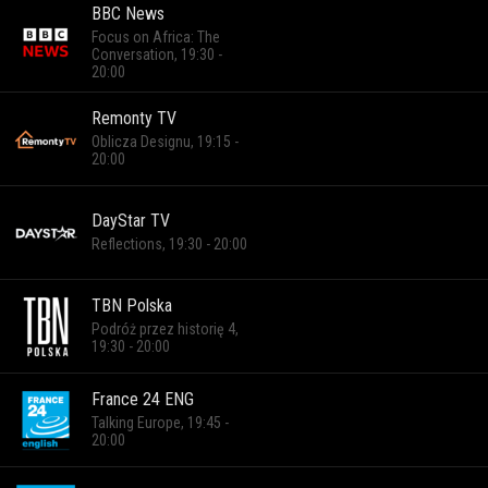
BBC News
Focus on Africa: The
Conversation, 19:30 -
20:00
Remonty TV
Oblicza Designu, 19:15 -
20:00
DayStar TV
Reflections, 19:30 - 20:00
TBN Polska
Podróż przez historię 4,
19:30 - 20:00
France 24 ENG
Talking Europe, 19:45 -
20:00