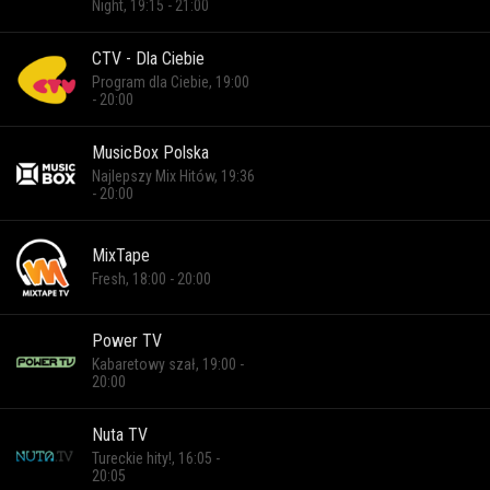
Night, 19:15 - 21:00
CTV - Dla Ciebie
Program dla Ciebie, 19:00
- 20:00
MusicBox Polska
Najlepszy Mix Hitów, 19:36
- 20:00
MixTape
Fresh, 18:00 - 20:00
Power TV
Kabaretowy szał, 19:00 -
20:00
Nuta TV
Tureckie hity!, 16:05 -
20:05