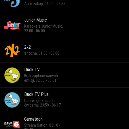
Auto zakup, 06:00 - 06:55
Junior Music
Karaoke z Junior Music,
23:00 - 06:00
2x2
#nocna, 01:00 - 06:00
Duck TV
Brak zaplanowanych
emisji, 02:00 - 06:01
Duck TV Plus
Uprawiajmz sport i
ćwiczmy, 23:59 - 06:17
Gametoon
Stream Nation, 05:10 -