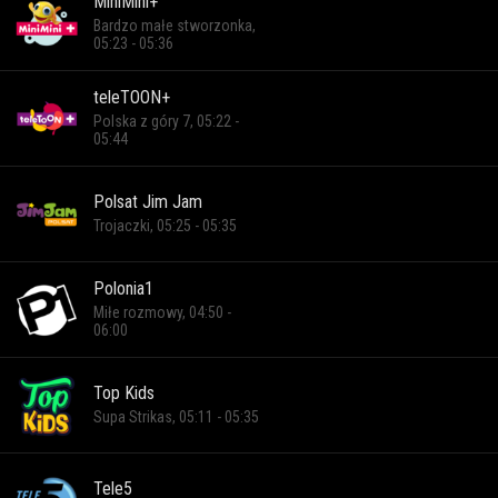
MiniMini+
Bardzo małe stworzonka,
05:23 - 05:36
teleTOON+
Polska z góry 7, 05:22 -
05:44
Polsat Jim Jam
Trojaczki, 05:25 - 05:35
Polonia1
Miłe rozmowy, 04:50 -
06:00
Top Kids
Supa Strikas, 05:11 - 05:35
Tele5