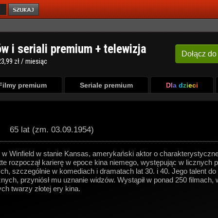
ów i seriali premium + telewizja
Dołącz
do
3,99 zł / miesiąc
Filmy premium
Seriale premium
Dla dzieci
65 lat (zm. 03.09.1954)
 w Winfield w stanie Kansas, amerykański aktor o charakterystyczne
te rozpoczął karierę w epoce kina niemego, występując w licznych p
h, szczególnie w komediach i dramatach lat 30. i 40. Jego talent d
znych, przyniósł mu uznanie widzów. Wystąpił w ponad 250 filmach, 
ch twarzy złotej ery kina.