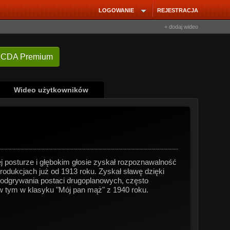
LOGOWANIE
REJESTRACJA
+ dodaj wideo
 CDA Premium
Wideo użytkowników
j posturze i głębokim głosie zyskał rozpoznawalność
rodukcjach już od 1913 roku. Zyskał sławę dzięki
o odgrywania postaci drugoplanowych, często
w tym w klasyku "Mój pan mąż" z 1940 roku.