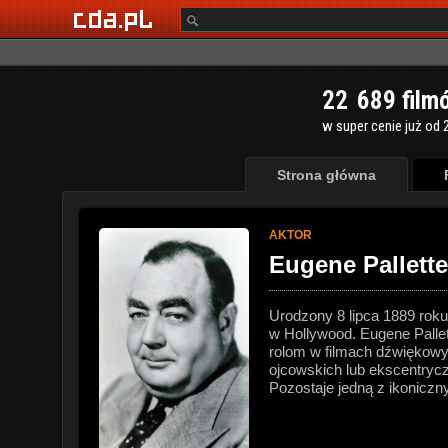
2
2
6
8
9
film
w super cenie już od 2
Strona główna
AKTOR
Eugene Pallette
Urodzony 8 lipca 1889 roku
w Hollywood. Eugene Pallet
rolom w filmach dźwiękowyc
ojcowskich lub ekscentryc
Pozostaje jedną z ikoniczny