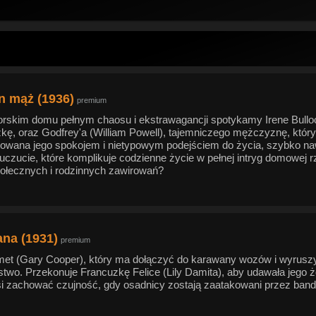
n mąż (1936)
premium
rskim domu pełnym chaosu i ekstrawagancji spotykamy Irene Bulloc
zkę, oraz Godfrey'a (William Powell), tajemniczego mężczyznę, który
owana jego spokojem i nietypowym podejściem do życia, szybko nawi
 uczucie, które komplikuje codzienne życie w pełnej intryg domowej 
połecznych i rodzinnych zawirowań?
na (1931)
premium
lmet (Gary Cooper), który ma dołączyć do karawany wozów i wyruszy
stwo. Przekonuje Francuzkę Felice (Lily Damita), aby udawała jego ż
si zachować czujność, gdy osadnicy zostają zaatakowani przez band