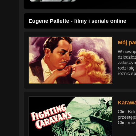
Eugene Pallette - filmy i seriale online
Mój pa
W nowojo
dziedzic
zafascyn
rodzi się
różnic s
Karawa
Clint Be
przestęp
Clint mu