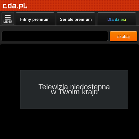
Water Planet
Podwodny raj Borneo,
Filmy premium
Seriale premium
Dla dzieci
12:35 - 13:10
MENU
StudioMed TV
szukaj
Kochaj mnie taką, jaką
jestem, 12:00 - 13:05
Biznes24
Magazyn ekonomiczny,
12:00 - 13:00
Telewizja niedostępna
TVP3 Warszawa
w Twoim kraju
Rączka gotuje, 12:35 -
13:10
Toya TV
Migawka, 12:55 - 13:00