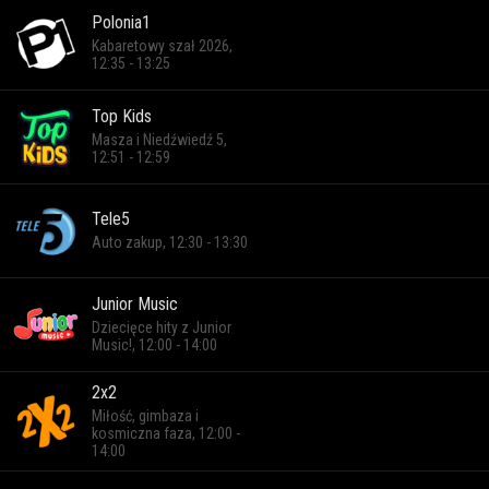
Polonia1
Kabaretowy szał 2026,
12:35 - 13:25
Top Kids
Masza i Niedźwiedź 5,
12:51 - 12:59
Tele5
Auto zakup, 12:30 - 13:30
Junior Music
Dziecięce hity z Junior
Music!, 12:00 - 14:00
2x2
Miłość, gimbaza i
kosmiczna faza, 12:00 -
14:00