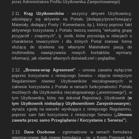
przez Administratora Profilu Użytkownika Zarejestrowanego).
2.11.
Krąg Użytkowników
- wszyscy aktywni Użytkownicy,
udzielający się aktywnie na Portalu (dodający/przechowujący
Materiały, dodający Posty / Komentarze, itp.), którzy poprzez fakt
aktywnego korzystania z Portalu tworzą swoistą "wirtualną grupę
przyjaciół - znajomych", tj. osób, które pozostają w relacjach o
charakterze towarzyskim i dla których Portal stanowi formę
służącą do dzielenia się własnymi Materiałami pasją do
multimediów, nawiązywania nowych kontaktów, wymiany
informacji, jak również własnych doświadczeń i poglądów;
2.12.
„Browse-wrap Agreement”
– umowa zawarta wyłącznie
poprzez korzystanie z niniejszego Serwisu - objęcie niniejszym
Regulaminem również Użytkowników niezalogowanych: w
zakresie korzystania z Portalu w ramach funkcjonalności Portalu
możliwych dla Użytkownika niezalogowanego („anonimowego”), w
tym Użytkownika, który nie dokonał Rejestracji, Użytkownik (
w
tym Użytkownik niebędący Użytkownikiem Zarejestrowanym
),
wyraża zgodę na warunki wynikające z niniejszego Regulaminu,
poprzez sam fakt korzystania z niniejszego Serwisu (
„Umowa
zawarta przez samo Przeglądanie / Korzystanie z Serwisu”
).
2.13.
Dane Osobowe
- zgromadzone w ramach formularza
rejestracyjnego (lub innego formularza – np. o Konto Premium lub