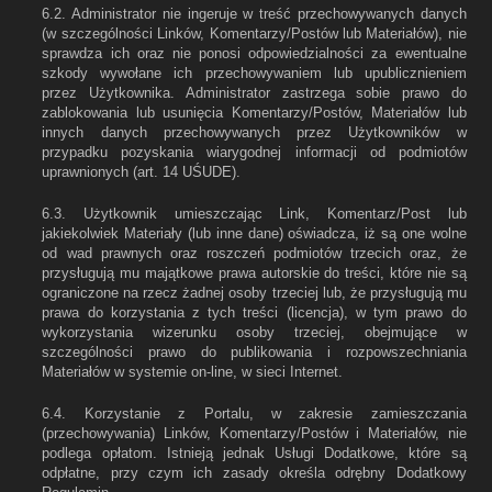
6.2. Administrator nie ingeruje w treść przechowywanych danych
(w szczególności Linków, Komentarzy/Postów lub Materiałów), nie
sprawdza ich oraz nie ponosi odpowiedzialności za ewentualne
szkody wywołane ich przechowywaniem lub upublicznieniem
przez Użytkownika. Administrator zastrzega sobie prawo do
zablokowania lub usunięcia Komentarzy/Postów, Materiałów lub
innych danych przechowywanych przez Użytkowników w
przypadku pozyskania wiarygodnej informacji od podmiotów
uprawnionych (art. 14 UŚUDE).
6.3. Użytkownik umieszczając Link, Komentarz/Post lub
jakiekolwiek Materiały (lub inne dane) oświadcza, iż są one wolne
od wad prawnych oraz roszczeń podmiotów trzecich oraz, że
przysługują mu majątkowe prawa autorskie do treści, które nie są
ograniczone na rzecz żadnej osoby trzeciej lub, że przysługują mu
prawa do korzystania z tych treści (licencja), w tym prawo do
wykorzystania wizerunku osoby trzeciej, obejmujące w
szczególności prawo do publikowania i rozpowszechniania
Materiałów w systemie on-line, w sieci Internet.
6.4. Korzystanie z Portalu, w zakresie zamieszczania
(przechowywania) Linków, Komentarzy/Postów i Materiałów, nie
podlega opłatom. Istnieją jednak Usługi Dodatkowe, które są
odpłatne, przy czym ich zasady określa odrębny Dodatkowy