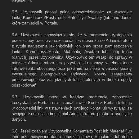
Regulamin.
6.5. Użytkownik ponosi pełną odpowiedzialność za wszystkie
Linki, Komentarze/Posty oraz Materiały i Awatary (lub inne dane),
które zamieścił w Portalu.
6.6. Użytkownik zobowiązuje się, że w momencie wystąpienia
przez osoby trzecie z roszczeniami w stosunku do Administratora
z tytułu naruszenia jakichkolwiek ich praw przez zamieszczenie
Linku, Komentarza/Postu, Materiału, Awatara lub innej treści
(danych) przez Użytkownika, Użytkownik ten wstąpi do sprawy w
miejsce Administratora lub przystąpi do sprawy w charakterze
interwenienta ubocznego oraz przejmie na siebie w całości koszty
ewentualnego postępowania sądowego, koszty zastępstwa
procesowego oraz zasądzonych lub ustalonych w drodze ugody
odszkodowań.
6.7. Użytkownik może w każdym momencie zaprzestać
korzystania z Portalu oraz usunąć swoje Konto z Portalu klikając
w odpowiedni link w ustawieniach swojego Konta lub wysyłając ze
swojego Konta na adres email Administratora prośbę o usunięcie
danych.
6.8. Jeżeli zdaniem Użytkownika Komentarz/Post lub Materiał (lub
inne przechowywane dane) naruszają prawo, Regulamin lub dobre