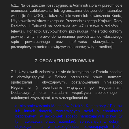
6.11. Na ostateczne rozstrzygnięcia Administratora w przedmiocie
usunięcia, zablokowania lub ograniczenia dostępu do materiałów
wideo (treści UGC), a także zablokowania lub zawieszenia Konta,
Użytkownikowi służy skarga do Przewodniczącego Krajowej Rady
Radiofonii i Telewizji na podstawie art. 47u ustawy o radiofonii i
telewizji. Ponadto, Użytkownikowi przysługują inne środki ochrony
prawnej, w tym prawo do wniesienia powództwa do właściwego
sądu powszechnego oraz możliwość skorzystania z
pozasądowych metod rozwiązywania sporów, w tym mediacji.
7. OBOWIĄZKI UŻYTKOWNIKA
7.1. Użytkownik zobowiązuje się do korzystania z Portalu zgodnie
z obowiązującymi w Polsce przepisami prawa, normami
społecznymi i obyczajowymi, postanowieniami niniejszego
Regulaminu (i ewentualnie wiążących go Regulaminami
Dodatkowymi) oraz zasadami współżycia społecznego i
ustalonymi zwyczajami, a w szczególności do:
a. niezamieszczania Materiałów (a także Komentarzy / Postów
lub innych danych) zawierających treści o charakterze
bezprawnym, w jakikolwiek sposób naruszających prawo (w
tym zwłaszcza prawo autorskie), sprzecznych z dobrymi
obyczajami, a w szczególności zawierających treści