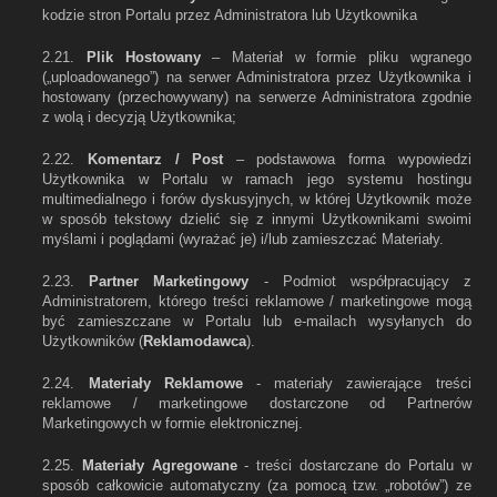
kodzie stron Portalu przez Administratora lub Użytkownika
2.21.
Plik Hostowany
– Materiał w formie pliku wgranego
(„uploadowanego”) na serwer Administratora przez Użytkownika i
hostowany (przechowywany) na serwerze Administratora zgodnie
z wolą i decyzją Użytkownika;
2.22.
Komentarz / Post
– podstawowa forma wypowiedzi
Użytkownika w Portalu w ramach jego systemu hostingu
multimedialnego i forów dyskusyjnych, w której Użytkownik może
w sposób tekstowy dzielić się z innymi Użytkownikami swoimi
myślami i poglądami (wyrażać je) i/lub zamieszczać Materiały.
2.23.
Partner Marketingowy
- Podmiot współpracujący z
Administratorem, którego treści reklamowe / marketingowe mogą
być zamieszczane w Portalu lub e-mailach wysyłanych do
Użytkowników (
Reklamodawca
).
2.24.
Materiały Reklamowe
- materiały zawierające treści
reklamowe / marketingowe dostarczone od Partnerów
Marketingowych w formie elektronicznej.
2.25.
Materiały Agregowane
- treści dostarczane do Portalu w
sposób całkowicie automatyczny (za pomocą tzw. „robotów”) ze