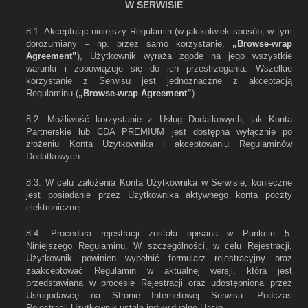
W SERWISIE
8.1. Akceptując niniejszy Regulamin (w jakikolwiek sposób, w tym
dorozumiany – np. przez samo korzystanie,
„Browse-wrap
Agreement”
), Użytkownik wyraża zgodę na jego wszystkie
warunki i zobowiązuje się do ich przestrzegania. Wszelkie
korzystanie z Serwisu jest jednoznaczne z akceptacją
Regulaminu (
„Browse-wrap Agreement”
).
8.2. Możliwość korzystanie z Usług Dodatkowych, jak Konta
Partnerskie lub CDA PREMIUM jest dostępna wyłącznie po
złożeniu Konta Użytkownika i akceptowaniu Regulaminów
Dodatkowych.
8.3. W celu założenia Konta Użytkownika w Serwisie, konieczne
jest posiadanie przez Użytkownika aktywnego konta poczty
elektronicznej.
8.4. Procedura rejestracji została opisana w Punkcie 5.
Niniejszego Regulaminu. W szczególności, w celu Rejestracji,
Użytkownik powinien wypełnić formularz rejestracyjny oraz
zaakceptować Regulamin w aktualnej wersji, która jest
przedstawiana w procesie Rejestracji oraz udostępniona przez
Usługodawcę na Stronie Internetowej Serwisu. Podczas
Rejestracji Użytkownik ustala indywidualne Hasło.