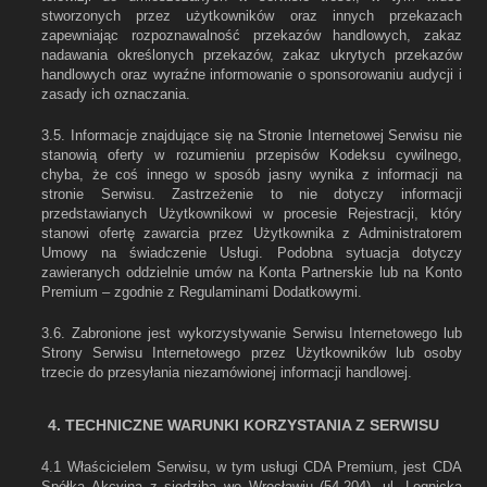
stworzonych przez użytkowników oraz innych przekazach
zapewniając rozpoznawalność przekazów handlowych, zakaz
nadawania określonych przekazów, zakaz ukrytych przekazów
handlowych oraz wyraźne informowanie o sponsorowaniu audycji i
zasady ich oznaczania.
3.5. Informacje znajdujące się na Stronie Internetowej Serwisu nie
stanowią oferty w rozumieniu przepisów Kodeksu cywilnego,
chyba, że coś innego w sposób jasny wynika z informacji na
stronie Serwisu. Zastrzeżenie to nie dotyczy informacji
przedstawianych Użytkownikowi w procesie Rejestracji, który
stanowi ofertę zawarcia przez Użytkownika z Administratorem
Umowy na świadczenie Usługi. Podobna sytuacja dotyczy
zawieranych oddzielnie umów na Konta Partnerskie lub na Konto
Premium – zgodnie z Regulaminami Dodatkowymi.
3.6. Zabronione jest wykorzystywanie Serwisu Internetowego lub
Strony Serwisu Internetowego przez Użytkowników lub osoby
trzecie do przesyłania niezamówionej informacji handlowej.
4. TECHNICZNE WARUNKI KORZYSTANIA Z SERWISU
4.1 Właścicielem Serwisu, w tym usługi CDA Premium, jest CDA
Spółka Akcyjna z siedzibą we Wrocławiu (54-204), ul. Legnicka