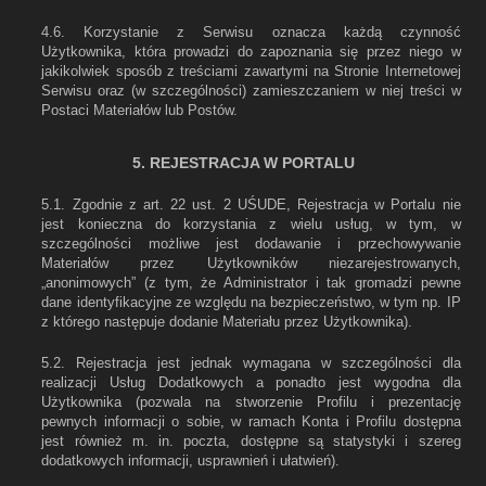
4.6. Korzystanie z Serwisu oznacza każdą czynność
Użytkownika, która prowadzi do zapoznania się przez niego w
jakikolwiek sposób z treściami zawartymi na Stronie Internetowej
Serwisu oraz (w szczególności) zamieszczaniem w niej treści w
Postaci Materiałów lub Postów.
5. REJESTRACJA W PORTALU
5.1. Zgodnie z art. 22 ust. 2 UŚUDE, Rejestracja w Portalu nie
jest konieczna do korzystania z wielu usług, w tym, w
szczególności możliwe jest dodawanie i przechowywanie
Materiałów przez Użytkowników niezarejestrowanych,
„anonimowych” (z tym, że Administrator i tak gromadzi pewne
dane identyfikacyjne ze względu na bezpieczeństwo, w tym np. IP
z którego następuje dodanie Materiału przez Użytkownika).
5.2. Rejestracja jest jednak wymagana w szczególności dla
realizacji Usług Dodatkowych a ponadto jest wygodna dla
Użytkownika (pozwala na stworzenie Profilu i prezentację
pewnych informacji o sobie, w ramach Konta i Profilu dostępna
jest również m. in. poczta, dostępne są statystyki i szereg
dodatkowych informacji, usprawnień i ułatwień).