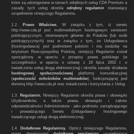
które są udostępniane w ramach odrębnych usług CDA Premium a
zasady tych usług określa
odrębny regulamin
stanowiący
uzupełnienie niniejszego Regulaminu.
1.2.
Prawo Właściwe.
W związku z tym, iż serwis
http://www.cda.pl jest multimedialnym hostingowym serwisem
polskojęzycznym, skierowanym głównie do Polaków (lub osób
polskojęzycznych) oraz w związku z tym, że Usługodawca
(hostingodawca) jest podmiotem polskim i ma siedzibę na
terytorium Rzeczpospolitej Polskiej, niniejszy Regulamin został
sporządzony w oparciu o przepisy prawa polskiego (w
szczególności w oparciu o ustawę z 18 lipca 2002 r. o
świadczeniu usług drogą elektroniczną) i określa zasady działania
hostingowej społecznościowej
platformy komunikacyjnej
(
społeczność miłośników multimediów
), funkcjonującej pod
domeną http://www.cda.pl oraz świadczenia i korzystania z Usług.
1.3.
Regulamin.
Niniejszy Regulamin określa prawa i obowiązki
Użytkowników, a także prawa, obowiązki i zakres
odpowiedzialności Administratora - jako podmiotu zarządzającego
i prowadzącego Serwis (Usługodawcy hostingowego
świadczącego usługi drogą elektroniczną).
1.4.
Dodatkowe Regulaminy.
Oprócz niniejszego Regulaminu,
mogą obowiązywać
dodatkowe regulaminy
uzupełniające