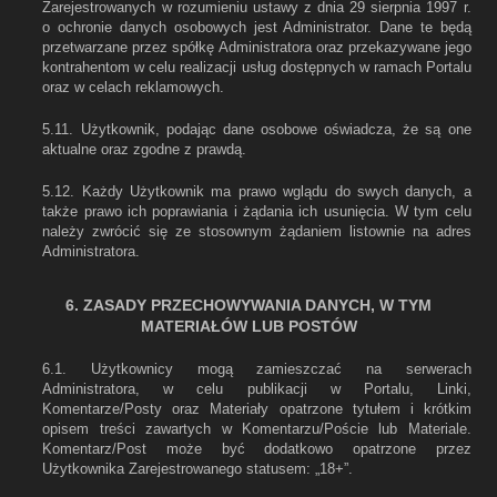
Zarejestrowanych w rozumieniu ustawy z dnia 29 sierpnia 1997 r.
o ochronie danych osobowych jest Administrator. Dane te będą
przetwarzane przez spółkę Administratora oraz przekazywane jego
kontrahentom w celu realizacji usług dostępnych w ramach Portalu
oraz w celach reklamowych.
5.11. Użytkownik, podając dane osobowe oświadcza, że są one
aktualne oraz zgodne z prawdą.
5.12. Każdy Użytkownik ma prawo wglądu do swych danych, a
także prawo ich poprawiania i żądania ich usunięcia. W tym celu
należy zwrócić się ze stosownym żądaniem listownie na adres
Administratora.
6. ZASADY PRZECHOWYWANIA DANYCH, W TYM
MATERIAŁÓW LUB POSTÓW
6.1. Użytkownicy mogą zamieszczać na serwerach
Administratora, w celu publikacji w Portalu, Linki,
Komentarze/Posty oraz Materiały opatrzone tytułem i krótkim
opisem treści zawartych w Komentarzu/Poście lub Materiale.
Komentarz/Post może być dodatkowo opatrzone przez
Użytkownika Zarejestrowanego statusem: „18+”.