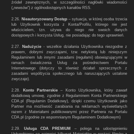
źródeł zewnętrznych, w szczególności nagłówki wiadomości
(„newsów”) z ogólnodostępnych kanałów RSS.
2.26.
Nieautoryzowany Dostęp
– sytuacja, w której osoba trzecia
lub Użytkownik korzysta z Konta/Profilu, którego nie jest
właścicielem, tzn. używa do niego nie swoich danych
dostępowych i korzysta Usług, nie posiadając do tego uprawnień.
2.27.
Nadużycie
- wszelkie działania Użytkownika niezgodne z
prawem, dobrymi zwyczajami, tzw. netykietą lub niniejszym
Regulaminem lub innymi zasadami (regułami) obowiązującymi w
ramach świadczenia Usług za pośrednictwem Portalu
Internetowego (dotyczy to również działań sprzecznych z
zasadami współżycia społecznego lub naruszających ustalone
zwyczaje).
2.28.
Konto Partnerskie
– Konto Użytkownika, który zawarł
dodatkową umowę, zgodnie z Regulaminem Konta Partnerskiego
CDA.pl (Regulamin Dodatkowy), dzięki czemu Użytkownik jako
Partner ma możliwość zarabiania na reklamach wyświetlanych
razem z Materiałami publikowanymi przez Partnera na Portalu
CDA.pl (zgodnie ze wspomnianym Regulaminem Dodatkowym)
2.29.
Usługa CDA PREMIUM
– polega na udostępnieniu
Usługobiorcy co najmniej kilkuset Materiałów w postaci filmów z