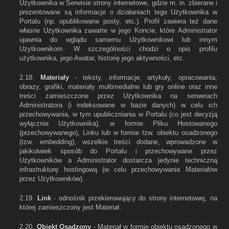
Użytkownika w Serwisie strony internetowe, gdzie m. in. zbierane i
prezentowane są informacje o działaniach tego Użytkownika w
Portalu (np. opublikowane posty, etc.). Profil zawiera też dane
własne Użytkownika zawarte w jego Koncie, które Administrator
ujawnia do wglądu samemu Użytkownikowi lub innym
Użytkownikom. W szczególności chodzi o opis profilu
użytkownika, jego Awatar, historię jego aktywności, etc.
2.18.
Materiały
- teksty, informacje, artykuły, opracowania,
obrazy, grafiki, materiały multimedialne lub gry online oraz inne
treści zamieszczone przez Użytkownika na serwerach
Administratora (i indeksowane w bazie danych) w celu ich
przechowywania, w tym upubliczniania w Portalu (co jest decyzją
wyłącznie Użytkownika), w formie Pliku Hostowanego
(przechowywanego), Linku lub w formie tzw. obiektu osadzonego
(tzw. embedding); wszelkie treści dodane, wprowadzone w
jakikolwiek sposób do Portalu i przechowywane przez
Użytkowników a Administrator dostarcza jedynie techniczną
infrastrukturę hostingową (w celu przechowywania Materiałów
przez Użytkowników).
2.19.
Link
- odnośnik przekierowujący do strony internetowej, na
której zamieszczony jest Materiał.
2.20.
Obiekt Osadzony
- Materiał w formie obiektu osadzonego w