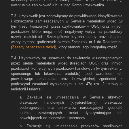
ewentualnie zablokować lub usunąć Konto Użytkownika.
7.3. Użytkownik jest zobowiązany do prawidłowego klasyfikowania
i oznaczania zamieszczanych w Serwisie materiałów wideo (w
tym treści tworzonych przez użytkowników – UGC) oraz innych
przekazów, które mogą mieć negatywny wpływ na prawidłowy
rozwój małoletnich. Szczegółowe kryteria oceny oraz oficjalne
wzory symboli graficznych określa Załącznik nr 1 do Regulaminu
(
Zasady oznaczania treści
), który stanowi jego integralną część.
7.4. Użytkownicy są uprawnieni do zawierania w udostępnianych
przez siebie materiałach wideo (treściach UGC) oraz innych
przekazach komercyjnych przekazów handlowych (w tym reklamy,
sponsoringu lub lokowania produktu), pod warunkiem ich
prawidłowego oznaczania oraz bezwzględnej zgodności z
poniższymi zasadami wynikającymi z art. 47q ust. 2 ustawy o
radiofonii i telewizji:
a. Zakazuje się umieszczania w Serwisie ukrytych
przekazów handlowych (kryptoreklamy), przekazów
podprogowych oraz przekazów naruszających godność
ludzką, zawierających treści dyskryminujące lub
nawołujących do nienawiści i przemocy.
b. Zakazuje się umieszczania przekazów handlowych