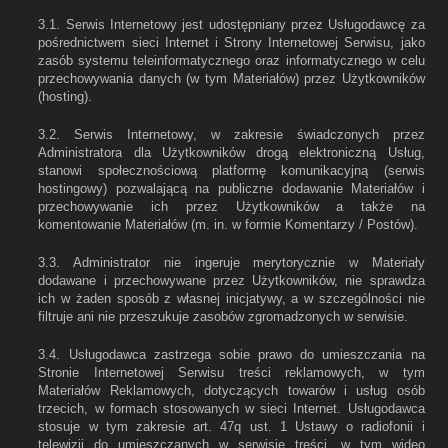
3.1. Serwis Internetowy jest udostępniany przez Usługodawcę za
pośrednictwem sieci Internet i Strony Internetowej Serwisu, jako
zasób systemu teleinformatycznego oraz informatycznego w celu
przechowywania danych (w tym Materiałów) przez Użytkowników
(hosting).
3.2. Serwis Internetowy, w zakresie świadczonych przez
Administratora dla Użytkowników drogą elektroniczną Usług,
stanowi społecznościową platformę komunikacyjną (serwis
hostingowy) pozwalającą na publiczne dodawanie Materiałów i
przechowywanie ich przez Użytkowników a także na
komentowanie Materiałów (m. in. w formie Komentarzy / Postów).
3.3. Administrator nie ingeruje merytorycznie w Materiały
dodawane i przechowywane przez Użytkowników, nie sprawdza
ich w żaden sposób z własnej inicjatywy, a w szczególności nie
filtruje ani nie przeszukuje zasobów zgromadzonych w serwisie.
3.4. Usługodawca zastrzega sobie prawo do umieszczania na
Stronie Internetowej Serwisu treści reklamowych, w tym
Materiałów Reklamowych, dotyczących towarów i usług osób
trzecich, w formach stosowanych w sieci Internet. Usługodawca
stosuje w tym zakresie art. 47q ust. 1 Ustawy o radiofonii i
telewizji do umieszczanych w serwisie treści, w tym wideo