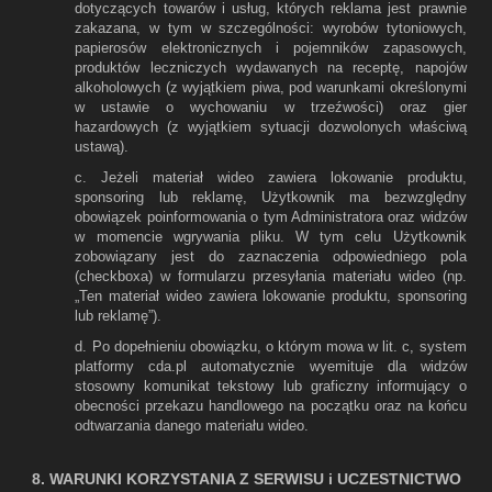
dotyczących towarów i usług, których reklama jest prawnie
zakazana, w tym w szczególności: wyrobów tytoniowych,
papierosów elektronicznych i pojemników zapasowych,
produktów leczniczych wydawanych na receptę, napojów
alkoholowych (z wyjątkiem piwa, pod warunkami określonymi
w ustawie o wychowaniu w trzeźwości) oraz gier
hazardowych (z wyjątkiem sytuacji dozwolonych właściwą
ustawą).
c. Jeżeli materiał wideo zawiera lokowanie produktu,
sponsoring lub reklamę, Użytkownik ma bezwzględny
obowiązek poinformowania o tym Administratora oraz widzów
w momencie wgrywania pliku. W tym celu Użytkownik
zobowiązany jest do zaznaczenia odpowiedniego pola
(checkboxa) w formularzu przesyłania materiału wideo (np.
„Ten materiał wideo zawiera lokowanie produktu, sponsoring
lub reklamę”).
d. Po dopełnieniu obowiązku, o którym mowa w lit. c, system
platformy cda.pl automatycznie wyemituje dla widzów
stosowny komunikat tekstowy lub graficzny informujący o
obecności przekazu handlowego na początku oraz na końcu
odtwarzania danego materiału wideo.
8. WARUNKI KORZYSTANIA Z SERWISU i UCZESTNICTWO