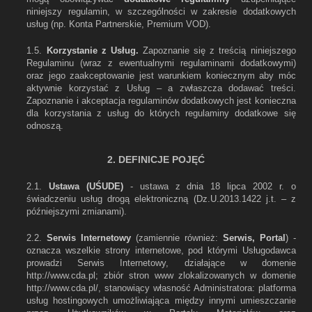
niniejszy regulamin, w szczególności w zakresie dodatkowych
usług (np. Konta Partnerskie, Premium VOD).
1.5.
Korzystanie z Usług.
Zapoznanie się z treścią niniejszego
Regulaminu (wraz z ewentualnymi regulaminami dodatkowymi)
oraz jego zaakceptowanie jest warunkiem koniecznym aby móc
aktywnie korzystać z Usług – a zwłaszcza dodawać treści.
Zapoznanie i akceptacja regulaminów dodatkowych jest konieczna
dla korzystania z usług do których regulaminy dodatkowe się
odnoszą.
2. DEFINICJE POJĘĆ
2.1.
Ustawa (UŚUDE)
- ustawa z dnia 18 lipca 2002 r. o
świadczeniu usług drogą elektroniczną (Dz.U.2013.1422 j.t. – z
późniejszymi zmianami).
2.2.
Serwis Internetowy
(zamiennie również:
Serwis, Portal
) -
oznacza wszelkie strony internetowe, pod którymi Usługodawca
prowadzi Serwis Internetowy, działające w domenie
http://www.cda.pl; zbiór stron www zlokalizowanych w domenie
http://www.cda.pl/, stanowiący własność Administratora: platforma
usług hostingowych umożliwiająca między innymi umieszczanie