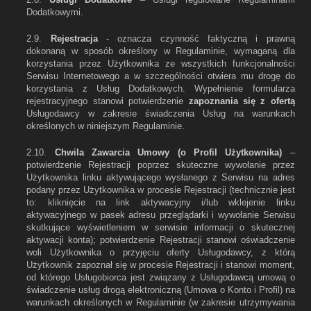
Dodatkowymi.
2.9.
Rejestracja
- oznacza czynność faktyczną i prawną
dokonaną w sposób określony w Regulaminie, wymaganą dla
korzystania przez Użytkownika ze wszystkich funkcjonalności
Serwisu Internetowego a w szczególności otwiera mu drogę do
korzystania z Usług Dodatkowych. Wypełnienie formularza
rejestracyjnego stanowi potwierdzenie
zapoznania się z ofertą
Usługodawcy w zakresie świadczenia Usług na warunkach
określonych w niniejszym Regulaminie.
2.10.
Chwila Zawarcia Umowy (o Profil Użytkownika)
–
potwierdzenie Rejestracji poprzez skuteczne wywołanie przez
Użytkownika linku aktywującego wysłanego z Serwisu na adres
podany przez Użytkownika w procesie Rejestracji (technicznie jest
to: kliknięcie na link aktywacyjny i/lub wklejenie linku
aktywacyjnego w pasek adresu przeglądarki i wywołanie Serwisu
skutkujące wyświetleniem w serwisie informacji o skutecznej
aktywacji konta); potwierdzenie Rejestracji stanowi oświadczenie
woli Użytkownika o przyjęciu oferty Usługodawcy, z którą
Użytkownik zapoznał się w procesie Rejestracji i stanowi moment,
od którego Usługobiorca jest związany z Usługodawcą umową o
świadczenie usług drogą elektroniczną (Umowa o Konto i Profil) na
warunkach określonych w Regulaminie (w zakresie utrzymywania