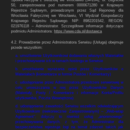
50, zarejestrowana pod numerem 0000671280 w Krajowym
Rejestrze Sądowym, prowadzonym przez Sąd Rejonowy dla
Wrocławia Fabrycznej we Wrocławiu, VI Wydział Gospodarczy
Krajowego Rejestru Sądowego. NIP: 8982201542, REGON:
021976118 – Administrator. Szczegółowe informacje dotyczące
podmiotu Administratora:
https://www.cda.pl/dostawca
4.2. Prowadzenie przez Administratora Serwisu (Usługa) obejmuje
przede wszystkim:
a. umożliwienie Użytkownikowi dodawania własnych Materiałów
i przechowywanie ich w ramach hostingu w Serwisie
b. umożliwianie wyrażania opinii przez Użytkowników o
Materiałach (komentarze w formie Postów / Komentarzy)
c. udostępnianie przez Administratora przestrzeni serwerowej w
celu umieszczania w niej przez Użytkowników Danych
(Materiały, Posty / Komentarze i informacje Konta/Profilu
użytkownika, Poczta Wewnętrzna).
d. udostępnienie zawartości Serwisu wszelkim odwiedzającym
Użytkownikom (niekoniecznie Zarejestrowanym) – „Web-wrap
Agreement”; dotyczy to również usług „anonimowego”
przechowywania danych, z tym, że Administrator dla
bezpieczeństwa rejestruje logi na temat zdarzeń takich jak