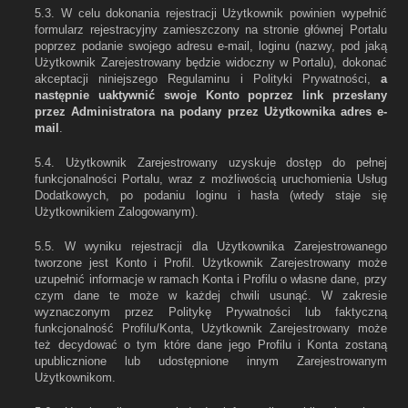
5.3. W celu dokonania rejestracji Użytkownik powinien wypełnić
formularz rejestracyjny zamieszczony na stronie głównej Portalu
poprzez podanie swojego adresu e-mail, loginu (nazwy, pod jaką
Użytkownik Zarejestrowany będzie widoczny w Portalu), dokonać
akceptacji niniejszego Regulaminu i Polityki Prywatności,
a
następnie uaktywnić swoje Konto poprzez link przesłany
przez Administratora na podany przez Użytkownika adres e-
mail
.
5.4. Użytkownik Zarejestrowany uzyskuje dostęp do pełnej
funkcjonalności Portalu, wraz z możliwością uruchomienia Usług
Dodatkowych, po podaniu loginu i hasła (wtedy staje się
Użytkownikiem Zalogowanym).
5.5. W wyniku rejestracji dla Użytkownika Zarejestrowanego
tworzone jest Konto i Profil. Użytkownik Zarejestrowany może
uzupełnić informacje w ramach Konta i Profilu o własne dane, przy
czym dane te może w każdej chwili usunąć. W zakresie
wyznaczonym przez Politykę Prywatności lub faktyczną
funkcjonalność Profilu/Konta, Użytkownik Zarejestrowany może
też decydować o tym które dane jego Profilu i Konta zostaną
upublicznione lub udostępnione innym Zarejestrowanym
Użytkownikom.