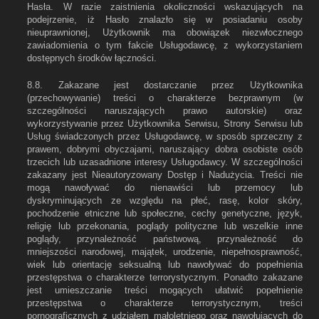
Hasła. W razie zaistnienia okoliczności wskazujących na
podejrzenie, iż Hasło znalazło się w posiadaniu osoby
nieuprawnionej, Użytkownik ma obowiązek niezwłocznego
zawiadomienia o tym fakcie Usługodawcę, z wykorzystaniem
dostępnych środków łączności.
8.8. Zakazane jest dostarczanie przez Użytkownika
(przechowywanie) treści o charakterze bezprawnym (w
szczególności naruszających prawo autorskie) oraz
wykorzystywanie przez Użytkownika Serwisu, Strony Serwisu lub
Usług świadczonych przez Usługodawcę, w sposób sprzeczny z
prawem, dobrymi obyczajami, naruszający dobra osobiste osób
trzecich lub uzasadnione interesy Usługodawcy. W szczególności
zakazany jest Nieautoryzowany Dostęp i Nadużycia. Treści nie
mogą nawoływać do nienawiści lub przemocy lub
dyskryminujących ze względu na płeć, rasę, kolor skóry,
pochodzenie etniczne lub społeczne, cechy genetyczne, język,
religię lub przekonania, poglądy polityczne lub wszelkie inne
poglądy, przynależność państwową, przynależność do
mniejszości narodowej, majątek, urodzenie, niepełnosprawność,
wiek lub orientację seksualną lub nawoływać do popełnienia
przestępstwa o charakterze terrorystycznym. Ponadto zakazane
jest umieszczanie treści mogących ułatwić popełnienie
przestępstwa o charakterze terrorystycznym, treści
pornograficznych z udziałem małoletniego oraz nawołujących do