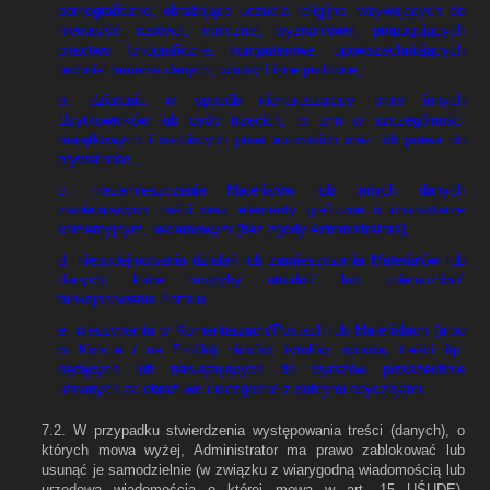
pornograficzne, obrażające uczucia religijne, wzywających do
nienawiści rasowej, etnicznej, wyznaniowej, propagujących
piractwo fonograficzne, komputerowe, upowszechniających
techniki łamania danych, wirusy i inne podobne,
b. działania w sposób nienaruszający praw innych
Użytkowników lub osób trzecich, w tym w szczególności
majątkowych i osobistych praw autorskich oraz ich prawa do
prywatności,
c. niezamieszczania Materiałów lub innych danych
zawierających treści oraz elementy graficzne o charakterze
komercyjnym, reklamowym (bez zgody Administratora),
d. niepodejmowania działań lub zamieszczania Materiałów lub
danych, które mogłyby utrudnić lub uniemożliwić
funkcjonowanie Portalu,
e. nieużywania w Komentarzach/Postach lub Materiałach (albo
w Koncie / na Profilu) nicków, tytułów, opisów, treści itp.
będących lub nawiązujących do wyrazów powszechnie
uznanych za obraźliwe i niezgodne z dobrymi obyczajami.
7.2. W przypadku stwierdzenia występowania treści (danych), o
których mowa wyżej, Administrator ma prawo zablokować lub
usunąć je samodzielnie (w związku z wiarygodną wiadomością lub
urzędową wiadomością o której mowa w art. 15 UŚUDE),