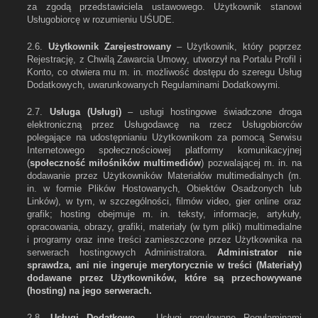
za zgodą przedstawiciela ustawowego. Użytkownik stanowi
Usługobiorcę w rozumieniu UŚUDE.
2.6.
Użytkownik Zarejestrowany
– Użytkownik, który poprzez
Rejestrację, z Chwilą Zawarcia Umowy, utworzył na Portalu Profil i
Konto, co otwiera mu m. in. możliwość dostępu do szeregu Usług
Dodatkowych, uwarunkowanych Regulaminami Dodatkowymi.
2.7.
Usługa (Usługi)
– usługi hostingowe świadczone droga
elektroniczną przez Usługodawcę na rzecz Usługobiorców
polegające na udostępnianiu Użytkownikom za pomocą Serwisu
Internetowego społecznościowej platformy komunikacyjnej
(
społeczność miłośników multimediów
) pozwalającej m. in. na
dodawanie przez Użytkowników Materiałów multimedialnych (m.
in. w formie Plików Hostowanych, Obiektów Osadzonych lub
Linków), w tym, w szczególności, filmów video, gier online oraz
grafik; hosting obejmuje m. in. teksty, informacje, artykuły,
opracowania, obrazy, grafiki, materiały (w tym pliki) multimedialne
i programy oraz inne treści zamieszczone przez Użytkownika na
serwerach hostingowych Administratora.
Administrator nie
sprawdza, ani nie ingeruje merytorycznie w treści (Materiały)
dodawane przez Użytkowników, które są przechowywane
(hosting) na jego serwerach.
2.8.
Usługi Dodatkowe
– Usługi regulowane Regulaminami