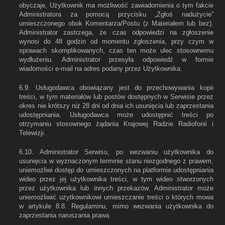
obyczaje, Użytkownik ma możliwość zawiadomienia o tym fakcie
Administratora za pomocą przycisku „Zgłoś nadużycie”
umieszczonego obok Komentarza/Postu (z Materiałem lub bez).
Administrator zastrzega, że czas odpowiedzi na zgłoszenie
wynosi do 48 godzin od momentu zgłoszenia, przy czym w
sprawach skomplikowanych, czas ten może ulec stosownemu
wydłużeniu. Administrator przesyła odpowiedź w formie
wiadomości e-mail na adres podany przez Użytkownika.
6.9. Usługodawca obowiązany jest do przechowywania kopii
treści, w tym materiałów lub postów dostępnych w Serwisie przez
okres nie krótszy niż 28 dni od dnia ich usunięcia lub zaprzestania
udostępniania. Usługodawca może udostępnić treści po
otrzymaniu stosownego żądania Krajowej Radzie Radiofonii i
Telewizji.
6.10. Administrator Serwisu, po wezwaniu użytkownika do
usunięcia w wyznaczonym terminie stanu niezgodnego z prawem,
uniemożliwi dostęp do umieszczonych na platformie udostępniania
wideo przez jej użytkownika treści, w tym wideo stworzonych
przez użytkownika lub innych przekazów. Administrator może
uniemożliwić użytkownikowi umieszczanie treści o których mowa
w artykule 8.8. Regulaminu, mimo wezwania użytkownika do
zaprzestania naruszania prawa.