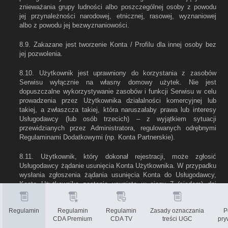
znieważania grupy ludności albo poszczególnej osoby z powodu
jej przynależności narodowej, etnicznej, rasowej, wyznaniowej
albo z powodu jej bezwyznaniowości.
8.9. Zakazane jest tworzenie Konta / Profilu dla innej osoby bez
jej pozwolenia.
8.10. Użytkownik jest uprawniony do korzystania z zasobów
Serwisu wyłącznie na własny domowy użytek. Nie jest
dopuszczalne wykorzystywanie zasobów i funkcji Serwisu w celu
prowadzenia przez Użytkownika działalności komercyjnej lub
takiej, a zwłaszcza takiej, która naruszałaby prawa lub interesy
Usługodawcy (lub osób trzecich) – z wyjątkiem sytuacji
przewidzianych przez Administratora, regulowanych odrębnymi
Regulaminami Dodatkowymi (np. Konta Partnerskie).
8.11. Użytkownik, który dokonał rejestracji, może zgłosić
Usługodawcy żądanie usunięcia Konta Użytkownika. W przypadku
wysłania zgłoszenia żądania usunięcia Konta do Usługodawcy,
Konto Użytkownika zostanie usunięte w ciągu 7 (siedem) dni
kalendarzowych.
Regulamin
Regulamin
Regulamin
Zasady oznaczania
P
8.12. Użytkownik oświadcza, że Dane Osobowe zawarte w
CDA Premium
CDA TV
treści UGC
pry
formularzu rejestracyjnym oraz ewentualnie następnie zmienione