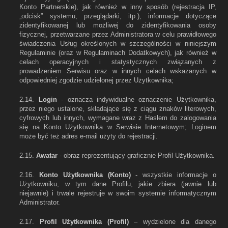
Konto Partnerskie), jak również w inny sposób (rejestracja IP,
„odcisk” systemu, przeglądarki, itp.), informacje dotyczące
zidentyfikowanej lub możliwej do zidentyfikowania osoby
fizycznej, przetwarzane przez Administratora w celu prawidłowego
świadczenia Usług określonych w szczególności w niniejszym
Regulaminie (oraz w Regulaminach Dodatkowych), jak również w
celach operacyjnych i statystycznych związanych z
prowadzeniem Serwisu oraz w innych celach wskazanych w
odpowiedniej zgodzie udzielonej przez Użytkownika;
2.14.
Login
- oznacza indywidualne oznaczenie Użytkownika,
przez niego ustalone, składające się z ciągu znaków literowych,
cyfrowych lub innych, wymagane wraz z Hasłem do zalogowania
się na Konto Użytkownika w Serwisie Internetowym; Loginem
może być też adres e-mail użyty do rejestracji.
2.15.
Awatar
- obraz reprezentujący graficznie Profil Użytkownika.
2.16.
Konto Użytkownika (Konto)
- wszystkie informacje o
Użytkowniku, w tym dane Profilu, jakie zbiera (jawnie lub
niejawnie) i trwale rejestruje w swoim systemie informatycznym
Administrator.
2.17.
Profil Użytkownika (Profil)
– wydzielone dla danego