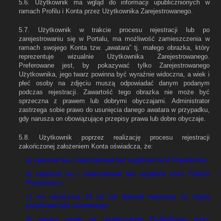
5.6. Użytkownik ma wgląd do informacji upublicznionych w
ramach Profilu i Konta przez Użytkownika Zarejestrowanego.
5.7. Użytkownik w trakcie procesu rejestracji lub po
zarejestrowaniu się w Portalu, ma możliwość zamieszczenia w
ramach swojego Konta tzw. „awatara” tj. małego obrazka, który
reprezentuje wizualnie Użytkownika Zarejestrowanego.
Preferowane jest, by pokazywać tylko Zarejestrowanego
Użytkownika, jego twarz powinna być wyraźnie widoczna, a wiek i
płeć osoby na zdjęciu muszą odpowiadać danym podanym
podczas rejestracji. Zawartość tego obrazka nie może być
sprzeczna z prawem lub dobrymi obyczajami. Administrator
zastrzega sobie prawo do usunięcia danego awatara w przypadku,
gdy narusza on obowiązujące przepisy prawa lub dobre obyczaje.
5.8. Użytkownik poprzez realizację procesu rejestracji
zakończonej założeniem Konta oświadcza, że:
a) zapoznał się i zaakceptował bez wyjątków treść Regulaminu;
b) zapoznał się i zaakceptował bez wyjątków treść Polityki
Prywatności;
c) ma ukończone 18 lat lub dokonał rejestracji za zgodą
przedstawiciela ustawowego;
d) wyraża zgodę na upublicznienie Profilu/Konta przez