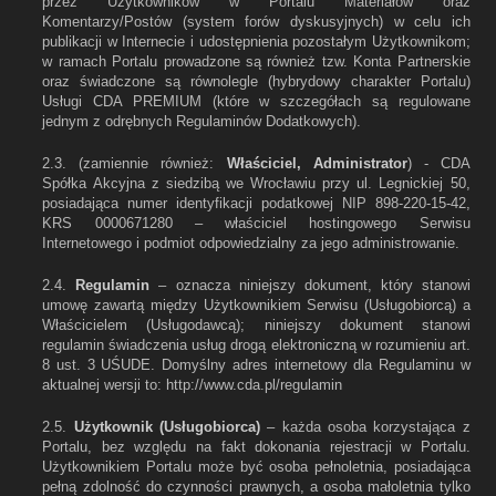
przez Użytkowników w Portalu Materiałów oraz
Komentarzy/Postów (system forów dyskusyjnych) w celu ich
publikacji w Internecie i udostępnienia pozostałym Użytkownikom;
w ramach Portalu prowadzone są również tzw. Konta Partnerskie
oraz świadczone są równolegle (hybrydowy charakter Portalu)
Usługi CDA PREMIUM (które w szczegółach są regulowane
jednym z odrębnych Regulaminów Dodatkowych).
2.3.
(zamiennie również:
Właściciel, Administrator
) - CDA
Spółka Akcyjna z siedzibą we Wrocławiu przy ul. Legnickiej 50,
posiadająca numer identyfikacji podatkowej NIP 898-220-15-42,
KRS 0000671280 – właściciel hostingowego Serwisu
Internetowego i podmiot odpowiedzialny za jego administrowanie.
2.4.
Regulamin
– oznacza niniejszy dokument, który stanowi
umowę zawartą między Użytkownikiem Serwisu (Usługobiorcą) a
Właścicielem (Usługodawcą); niniejszy dokument stanowi
regulamin świadczenia usług drogą elektroniczną w rozumieniu art.
8 ust. 3 UŚUDE. Domyślny adres internetowy dla Regulaminu w
aktualnej wersji to: http://www.cda.pl/regulamin
2.5.
Użytkownik (Usługobiorca)
– każda osoba korzystająca z
Portalu, bez względu na fakt dokonania rejestracji w Portalu.
Użytkownikiem Portalu może być osoba pełnoletnia, posiadająca
pełną zdolność do czynności prawnych, a osoba małoletnia tylko