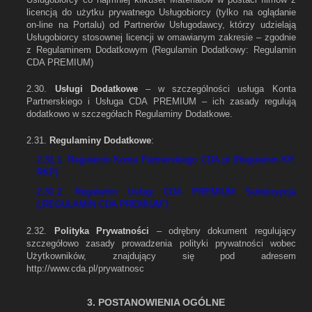
licencją do użytku prywatnego Usługobiorcy (tylko na oglądanie
on-line na Portalu) od Partnerów Usługodawcy, którzy udzielają
Usługobiorcy stosownej licencji w omawianym zakresie – zgodnie
z Regulaminem Dodatkowym (Regulamin Dodatkowy: Regulamin
CDA PREMIUM)
2.30.
Usługi Dodatkowe
– w szczególności usługa Konta
Partnerskiego i Usługa CDA PREMIUM – ich zasady regulują
dodatkowo w szczegółach Regulaminy Dodatkowe.
2.31.
Regulaminy Dodatkowe
:
2.31.1. Regulamin Konta Partnerskiego CDA.pl (Regulamin KP,
RKP)
2.31.2. Regulamin Usługi CDA PREMIUM Subskrypcja
(„REGULAMIN CDA PREMIUM”)
2.32.
Polityka Prywatności
– odrębny dokument regulujący
szczegółowo zasady prowadzenia polityki prywatności wobec
Użytkowników, znajdujący się pod adresem
http://www.cda.pl/prywatnosc
3. POSTANOWIENIA OGÓLNE