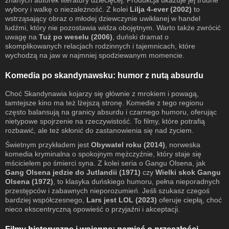
znanych autorek literatury dziecięcej. Produkcja ukazuje jej trudne
wybory i walkę o niezależność. Z kolei
Lilja 4-ever (2002)
to
wstrząsający obraz o młodej dziewczynie uwikłanej w handel
ludźmi, który nie pozostawia widza obojętnym. Warto także zwrócić
uwagę na
Tuż po weselu (2006)
, duński dramat o
skomplikowanych relacjach rodzinnych i tajemnicach, które
wychodzą na jaw w najmniej spodziewanym momencie.
Komedia po skandynawsku: humor z nutą absurdu
Choć Skandynawia kojarzy się głównie z mrokiem i powagą,
tamtejsze kino ma też lżejszą stronę. Komedie z tego regionu
często balansują na granicy absurdu i czarnego humoru, oferując
nietypowe spojrzenie na rzeczywistość. To filmy, które potrafią
rozbawić, ale też skłonić do zastanowienia się nad życiem.
Świetnym przykładem jest
Obywatel roku (2014)
, norweska
komedia kryminalna o spokojnym mężczyźnie, który staje się
mścicielem po śmierci syna. Z kolei seria o Gangu Olsena, jak
Gang Olsena jedzie do Jutlandii (1971)
czy
Wielki skok Gangu
Olsena (1972)
, to klasyka duńskiego humoru, pełna nieporadnych
przestępców i zabawnych nieporozumień. Jeśli szukasz czegoś
bardziej współczesnego,
Lars jest LOL (2023)
oferuje ciepłą, choć
nieco ekscentryczną opowieść o przyjaźni i akceptacji.