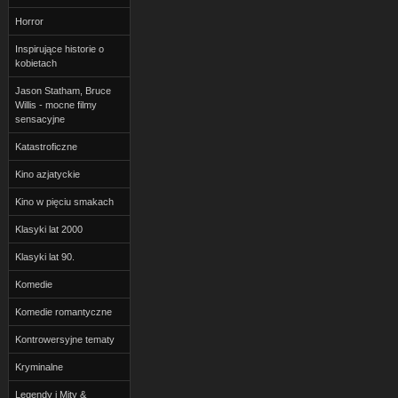
Horror
Inspirujące historie o
kobietach
Jason Statham, Bruce
Willis - mocne filmy
sensacyjne
Katastroficzne
Kino azjatyckie
Kino w pięciu smakach
Klasyki lat 2000
Klasyki lat 90.
Komedie
Komedie romantyczne
Kontrowersyjne tematy
Kryminalne
Legendy i Mity &