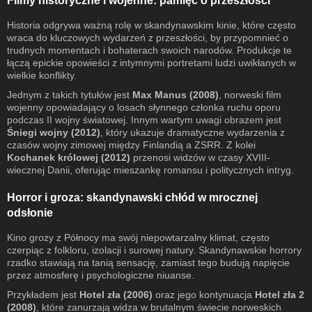
Filmy historyczne i wojenne: pamięć o przeszłości
Historia odgrywa ważną rolę w skandynawskim kinie, które często
wraca do kluczowych wydarzeń z przeszłości, by przypomnieć o
trudnych momentach i bohaterach swoich narodów. Produkcje te
łączą epickie opowieści z intymnymi portretami ludzi uwikłanych w
wielkie konflikty.
Jednym z takich tytułów jest
Max Manus (2008)
, norweski film
wojenny opowiadający o losach słynnego członka ruchu oporu
podczas II wojny światowej. Innym wartym uwagi obrazem jest
Śniegi wojny (2012)
, który ukazuje dramatyczne wydarzenia z
czasów wojny zimowej między Finlandią a ZSRR. Z kolei
Kochanek królowej (2012)
przenosi widzów w czasy XVIII-
wiecznej Danii, oferując mieszankę romansu i politycznych intryg.
Horror i groza: skandynawski chłód w mrocznej
odsłonie
Kino grozy z Północy ma swój niepowtarzalny klimat, często
czerpiąc z folkloru, izolacji i surowej natury. Skandynawskie horrory
rzadko stawiają na tanią sensację, zamiast tego budują napięcie
przez atmosferę i psychologiczne niuanse.
Przykładem jest
Hotel zła (2006)
oraz jego kontynuacja
Hotel zła 2
(2008)
, które zanurzają widza w brutalnym świecie norweskich