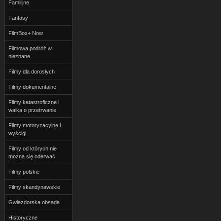
Familijne
Fantasy
FilmBox+ Now
Filmowa podróż w
nieznane
Filmy dla dorosłych
Filmy dokumentalne
Filmy katastroficzne i
walka o przetrwanie
Filmy motoryzacyjne i
wyścigi
Filmy od których nie
można się oderwać
Filmy polskie
Filmy skandynawskie
Gwiazdorska obsada
Historyczne