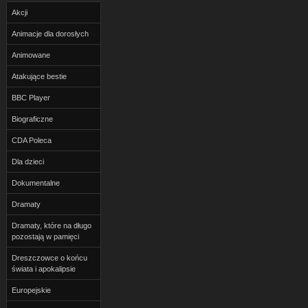
Akcji
Animacje dla dorosłych
Animowane
Atakujące bestie
BBC Player
Biograficzne
CDA Poleca
Dla dzieci
Dokumentalne
Dramaty
Dramaty, które na długo
pozostają w pamięci
Dreszczowce o końcu
świata i apokalipsie
Europejskie