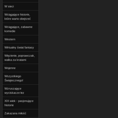
W sieci
Wciągające historie,
które warto obejrzeć
Wciągające, zabawne
komedie
Western
Wirtualny świat fantasy
Więzienie, poprawczak,
walka za kratami
Wojenne
Wszystkiego
Świątecznego!
Wzruszające
wyciskacze łez
XIX wiek - pasjonujące
historie
Zakazana miłość