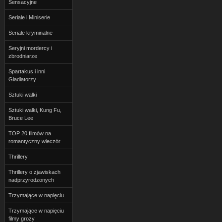
Sensacyjne
Seriale i Miniserie
Seriale kryminalne
Seryjni mordercy i
zbrodniarze
Spartakus i inni
Gladiatorzy
Sztuki walki
Sztuki walki, Kung Fu,
Bruce Lee
TOP 20 filmów na
romantyczny wieczór
Thrillery
Thrillery o zjawiskach
nadprzyrodzonych
Trzymające w napięciu
Trzymające w napięciu
filmy grozy