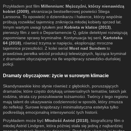
Przykładem jest film
Millennium: Mężczyźni, którzy nienawidzą
kobiet (2009)
, ekranizacja bestsellerowej powieści Stiega
Larssona. To opowieść o dziennikarzu i hakerce, którzy wspólnie
próbują rozwikłać tajemnicę zniknięcia młodej kobiety sprzed lat.
Innym wartym uwagi tytułem jest
Kobieta w klatce (2013)
,
pierwszy film z serii o Departamencie Q, gdzie detektywi rozwiązują
zapomniane sprawy kryminalne. Kontynuacja tej serii,
Kartoteka
64 (2018)
, również trzyma w napięciu, eksplorując mroczne
tajemnice przeszłości. Z kolei serial
Most nad Sundem
to
prawdziwa perełka wśród produkcji telewizyjnych, łącząca kryminał
z dramatem obyczajowym na tle współpracy szwedzko-duńskiej
policji.
Dramaty obyczajowe: życie w surowym klimacie
Skandynawskie kino słynie również z głębokich, poruszających
dramatów, które często dotykają uniwersalnych tematów, takich jak
rodzina, strata czy poszukiwanie tożsamości. Twórcy z tego regionu
mają talent do ukazywania codzienności w sposób, który zmusza
do refleksji. Surowe krajobrazy i minimalistyczna estetyka tylko
podkreślają emocjonalną intensywność tych historii.
Przykładem może być
Młodość Astrid (2018)
, biograficzny film o
młodej Astrid Lindgren, która później stała się jedną z najbardziej