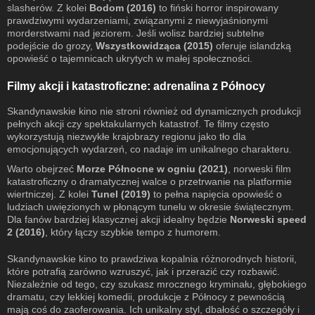
slasherów. Z kolei
Bodom (2016)
to fiński horror inspirowany
prawdziwymi wydarzeniami, związanymi z niewyjaśnionymi
morderstwami nad jeziorem. Jeśli wolisz bardziej subtelne
podejście do grozy,
Wszystkowidząca (2015)
oferuje islandzką
opowieść o tajemnicach ukrytych w małej społeczności.
Filmy akcji i katastroficzne: adrenalina z Północy
Skandynawskie kino nie stroni również od dynamicznych produkcji
pełnych akcji czy spektakularnych katastrof. Te filmy często
wykorzystują niezwykłe krajobrazy regionu jako tło dla
emocjonujących wydarzeń, co nadaje im unikalnego charakteru.
Warto obejrzeć
Morze Północne w ogniu (2021)
, norweski film
katastroficzny o dramatycznej walce o przetrwanie na platformie
wiertniczej. Z kolei
Tunel (2019)
to pełna napięcia opowieść o
ludziach uwięzionych w płonącym tunelu w okresie świątecznym.
Dla fanów bardziej klasycznej akcji idealny będzie
Norweski speed
2 (2016)
, który łączy szybkie tempo z humorem.
Skandynawskie kino to prawdziwa kopalnia różnorodnych historii,
które potrafią zarówno wzruszyć, jak i przerazić czy rozbawić.
Niezależnie od tego, czy szukasz mrocznego kryminału, głębokiego
dramatu, czy lekkiej komedii, produkcje z Północy z pewnością
mają coś do zaoferowania. Ich unikalny styl, dbałość o szczegóły i