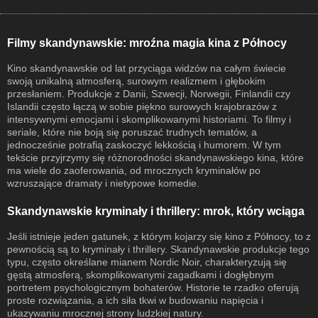
Filmy skandynawskie: mroźna magia kina z Północy
Kino skandynawskie od lat przyciąga widzów na całym świecie
swoją unikalną atmosferą, surowym realizmem i głębokim
przesłaniem. Produkcje z Danii, Szwecji, Norwegii, Finlandii czy
Islandii często łączą w sobie piękno surowych krajobrazów z
intensywnymi emocjami i skomplikowanymi historiami. To filmy i
seriale, które nie boją się poruszać trudnych tematów, a
jednocześnie potrafią zaskoczyć lekkością i humorem. W tym
tekście przyjrzymy się różnorodności skandynawskiego kina, które
ma wiele do zaoferowania, od mrocznych kryminałów po
wzruszające dramaty i nietypowe komedie.
Skandynawskie kryminały i thrillery: mrok, który wciąga
Jeśli istnieje jeden gatunek, z którym kojarzy się kino z Północy, to z
pewnością są to kryminały i thrillery. Skandynawskie produkcje tego
typu, często określane mianem Nordic Noir, charakteryzują się
gęstą atmosferą, skomplikowanymi zagadkami i dogłębnym
portretem psychologicznym bohaterów. Historie te rzadko oferują
proste rozwiązania, a ich siła tkwi w budowaniu napięcia i
ukazywaniu mrocznej strony ludzkiej natury.