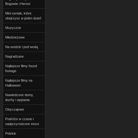
Bogowie i Herosi
Mini seriale, które
obejrzysz w jeden dzień
Muzyczne
Młodzieżowe
Na wodzie i pod wodą
Nagradzane
Najlepsze filmy found
footage
Najlepsze filmy na
Halloween
Nawiedzone domy,
duchy i opętania
Obyczajowe
Podróże w czasie i
nadprzyrodzone moce
Polskie