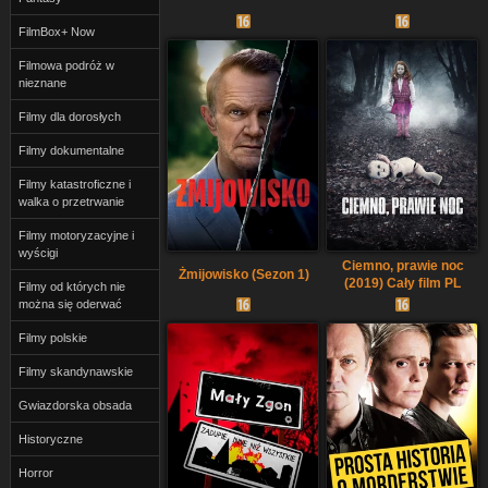
FilmBox+ Now
Filmowa podróż w
nieznane
Filmy dla dorosłych
Filmy dokumentalne
Filmy katastroficzne i
walka o przetrwanie
Filmy motoryzacyjne i
wyścigi
Ciemno, prawie noc
Żmijowisko (Sezon 1)
(2019) Cały film PL
Filmy od których nie
można się oderwać
Filmy polskie
Filmy skandynawskie
Gwiazdorska obsada
Historyczne
Horror