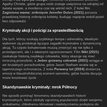
Agathy Christie, gdzie grupa osób zostaje uwięziona na odciętej od
świata wyspie, a morderca czai się wśród nich. Z kolei film
Zaginiona mama: zniknięcie Jennifer Dulos (2021)
porusza
prawdziwą historię zniknięcia kobiety, budując napięcie wokół pytań
bez odpowiedzi.
Kryminały akcji i pościgi za sprawiedliwością
Dla tych, którzy szukają szybkiego tempa i adrenaliny, idealnym
wyborem są produkcje łączące zagadki kryminalne z dynamiczną
akcją. Tu często bohaterowie muszą zmierzyć się nie tylko z
przestępcami, ale i z własnymi ograniczeniami. Film
Nikt (2021)
zaskakuje historią zwykłego człowieka, który okazuje się mieć
mroczną przeszłość, a
Jeden gniewny człowiek (2021)
wciąga w
wir brutalnych porachunków, gdzie Jason Statham wciela się w
tajemniczego ochroniarza. Z kolei
Porwany lot (2024)
dostarcza
emocji w klaustrofobicznej scenerii samolotu, gdzie każda decyzja
może kosztować życie.
Skandynawskie kryminały: mrok Północy
Nie sposób pominąć fenomenu skandynawskich historii
kryminalnych, które zdobyły ogromną popularność dzięki swojemu
unikalnemu, chłodnemu klimatowi i realistycznemu podejściu do