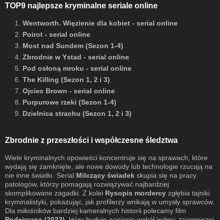
TOP9 najlepsze kryminalne seriale online
1.
Wentworth. Więzienie dla kobiet - serial online
2.
Poirot - serial online
3.
Most nad Sundem (Sezon 1-4)
4.
Zbrodnie w Ystad - serial online
5.
Pod osłoną mroku - serial online
6.
The Killing (Sezon 1, 2 i 3)
7.
Ojciec Brown - serial online
8.
Purpurowe rzeki (Sezon 1-4)
9.
Dzielnica strachu (Sezon 1, 2 i 3)
Zbrodnie z przeszłości i współczesne śledztwa
Wiele kryminalnych opowieści koncentruje się na sprawach, które
wydają się zamknięte, ale nowe dowody lub technologie rzucają na
nie inne światło. Serial
Milczący świadek
skupia się na pracy
patologów, którzy pomagają rozwiązywać najbardziej
skomplikowane zagadki. Z kolei
Rysopis mordercy
zgłębia tajniki
kryminalistyki, pokazując, jak profilerzy wnikają w umysły sprawców.
Dla miłośników bardziej kameralnych historii polecamy film
Podejrzana (2022)
, który buduje napięcie wokół jednej, tajemniczej