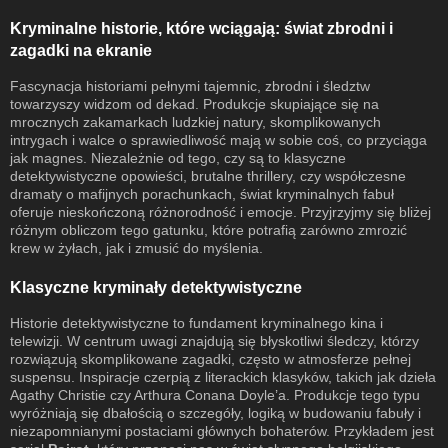
Kryminalne historie, które wciągają: świat zbrodni i
zagadki na ekranie
Fascynacja historiami pełnymi tajemnic, zbrodni i śledztw
towarzyszy widzom od dekad. Produkcje skupiające się na
mrocznych zakamarkach ludzkiej natury, skomplikowanych
intrygach i walce o sprawiedliwość mają w sobie coś, co przyciąga
jak magnes. Niezależnie od tego, czy są to klasyczne
detektywistyczne opowieści, brutalne thrillery, czy współczesne
dramaty o mafijnych porachunkach, świat kryminalnych fabuł
oferuje nieskończoną różnorodność i emocje. Przyjrzyjmy się bliżej
różnym obliczom tego gatunku, które potrafią zarówno zmrozić
krew w żyłach, jak i zmusić do myślenia.
Klasyczne kryminały detektywistyczne
Historie detektywistyczne to fundament kryminalnego kina i
telewizji. W centrum uwagi znajdują się błyskotliwi śledczy, którzy
rozwiązują skomplikowane zagadki, często w atmosferze pełnej
suspensu. Inspiracje czerpią z literackich klasyków, takich jak dzieła
Agathy Christie czy Arthura Conana Doyle’a. Produkcje tego typu
wyróżniają się dbałością o szczegóły, logiką w budowaniu fabuły i
niezapomnianymi postaciami głównych bohaterów. Przykładem jest