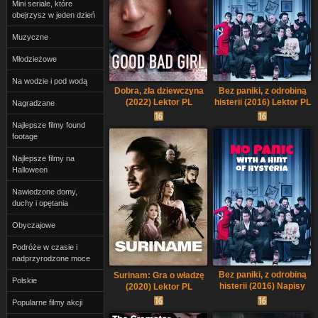
Mini seriale, które
obejrzysz w jeden dzień
Muzyczne
Młodzieżowe
Na wodzie i pod wodą
Dobra, zła dziewczyna
Bez paniki, z odrobiną
(2022) Lektor PL
histerii (2016) Lektor PL
Nagradzane
Najlepsze filmy found
footage
Najlepsze filmy na
Halloween
Nawiedzone domy,
duchy i opętania
Obyczajowe
Podróże w czasie i
nadprzyrodzone moce
Bez paniki, z odrobiną
Surinam: Gra o władzę
Polskie
histerii (2016) Napisy
(2020) Lektor PL
PL
Popularne filmy akcji