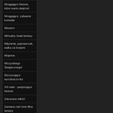
Wciągające historie,
które warto obejrzeć
Wciągające, zabawne
komedie
Western
Wirtualny świat fantasy
Więzienie, poprawczak,
walka za kratami
Wojenne
Wszystkiego
Świątecznego!
Wzruszające
wyciskacze łez
XIX wiek - pasjonujące
historie
Zakazana miłość
Zamiana ciał i inne filmy
fantasy