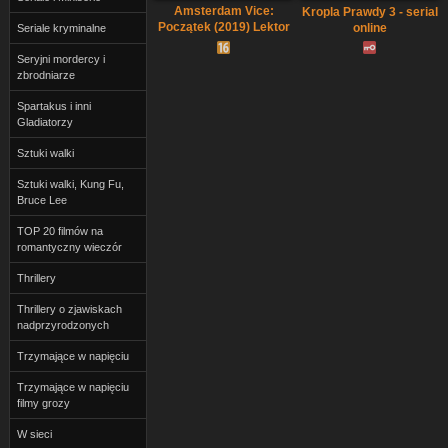
Amsterdam Vice:
Kropla Prawdy 3 - serial
Początek (2019) Lektor
online
Seriale kryminalne
PL
Seryjni mordercy i
zbrodniarze
Spartakus i inni
Gladiatorzy
Sztuki walki
Sztuki walki, Kung Fu,
Bruce Lee
TOP 20 filmów na
romantyczny wieczór
Thrillery
Thrillery o zjawiskach
nadprzyrodzonych
Trzymające w napięciu
Trzymające w napięciu
filmy grozy
W sieci