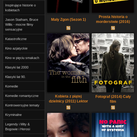
Inspirujące historie o
kobietach
Prosta historia o
Mały Zgon (Sezon 1)
Jason Statham, Bruce
morderstwie (2016)
Willis - mocne filmy
Cały film PL
sensacyjne
Katastroficzne
Kino azjatyckie
Kino w pięciu smakach
Klasyki lat 2000
Klasyki lat 90.
Komedie
Komedie romantyczne
Kobieta z piątej
Fotograf (2014) Cały
dzielnicy (2011) Lektor
film
Kontrowersyjne tematy
PL
Kryminalne
Legendy i Mity &
Bogowie i Herosi