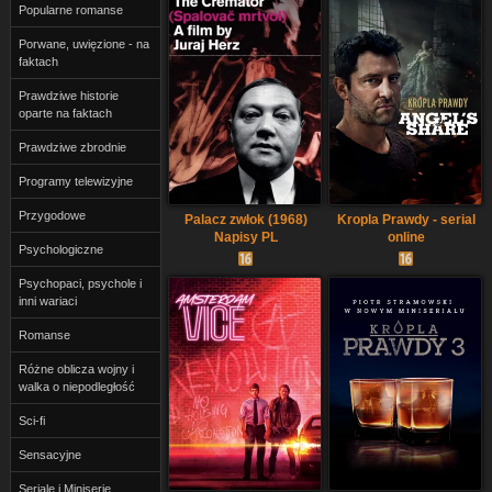
Popularne romanse
Porwane, uwięzione - na
faktach
Prawdziwe historie
oparte na faktach
Prawdziwe zbrodnie
Programy telewizyjne
Przygodowe
Palacz zwłok (1968)
Kropla Prawdy - serial
Napisy PL
online
Psychologiczne
Psychopaci, psychole i
inni wariaci
Romanse
Różne oblicza wojny i
walka o niepodległość
Sci-fi
Sensacyjne
Seriale i Miniserie