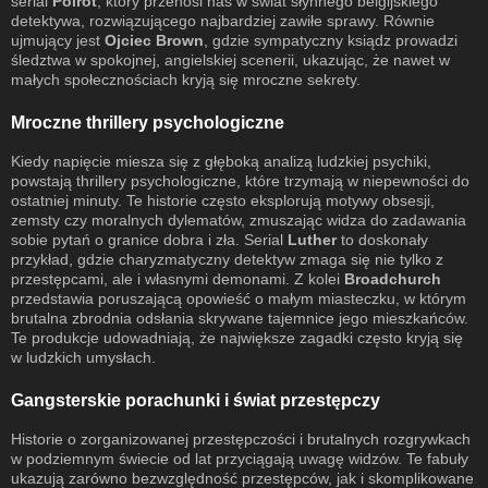
serial
Poirot
, który przenosi nas w świat słynnego belgijskiego
detektywa, rozwiązującego najbardziej zawiłe sprawy. Równie
ujmujący jest
Ojciec Brown
, gdzie sympatyczny ksiądz prowadzi
śledztwa w spokojnej, angielskiej scenerii, ukazując, że nawet w
małych społecznościach kryją się mroczne sekrety.
Mroczne thrillery psychologiczne
Kiedy napięcie miesza się z głęboką analizą ludzkiej psychiki,
powstają thrillery psychologiczne, które trzymają w niepewności do
ostatniej minuty. Te historie często eksplorują motywy obsesji,
zemsty czy moralnych dylematów, zmuszając widza do zadawania
sobie pytań o granice dobra i zła. Serial
Luther
to doskonały
przykład, gdzie charyzmatyczny detektyw zmaga się nie tylko z
przestępcami, ale i własnymi demonami. Z kolei
Broadchurch
przedstawia poruszającą opowieść o małym miasteczku, w którym
brutalna zbrodnia odsłania skrywane tajemnice jego mieszkańców.
Te produkcje udowadniają, że największe zagadki często kryją się
w ludzkich umysłach.
Gangsterskie porachunki i świat przestępczy
Historie o zorganizowanej przestępczości i brutalnych rozgrywkach
w podziemnym świecie od lat przyciągają uwagę widzów. Te fabuły
ukazują zarówno bezwzględność przestępców, jak i skomplikowane