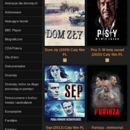
Animacje dla dorosłych
Animowane
Atakujące bestie
BBC Player
Biograficzne
CDA Poleca
Dom zły (2009) Cały film
Psy 3: W imię zasad
PL
(2020) Cały film PL
Dla dzieci
Dokumentalne
Dramaty
Dramaty, które na długo
pozostają w pamięci
Dreszczowce o końcu
świata i apokalipsie
Europejskie
Familijne
Sęp (2013) Cały film PL
Furioza - miniserial
Fantasy