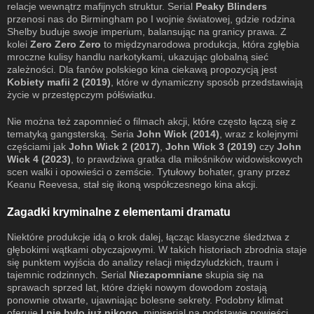
relacje wewnątrz mafijnych struktur. Serial
Peaky Blinders
przenosi nas do Birmingham po I wojnie światowej, gdzie rodzina
Shelby buduje swoje imperium, balansując na granicy prawa. Z
kolei
Zero Zero Zero
to międzynarodowa produkcja, która zgłębia
mroczne kulisy handlu narkotykami, ukazując globalną sieć
zależności. Dla fanów polskiego kina ciekawą propozycją jest
Kobiety mafii 2 (2019)
, które w dynamiczny sposób przedstawiają
życie w przestępczym półświatku.
Nie można też zapomnieć o filmach akcji, które często łączą się z
tematyką gangsterską. Seria
John Wick (2014)
, wraz z kolejnymi
częściami jak
John Wick 2 (2017)
,
John Wick 3 (2019)
czy
John
Wick 4 (2023)
, to prawdziwa gratka dla miłośników widowiskowych
scen walki i opowieści o zemście. Tytułowy bohater, grany przez
Keanu Reevesa, stał się ikoną współczesnego kina akcji.
Zagadki kryminalne z elementami dramatu
Niektóre produkcje idą o krok dalej, łącząc klasyczne śledztwa z
głębokimi wątkami obyczajowymi. W takich historiach zbrodnia staje
się punktem wyjścia do analizy relacji międzyludzkich, traum i
tajemnic rodzinnych. Serial
Niezapomniane
skupia się na
sprawach sprzed lat, które dzięki nowym dowodom zostają
ponownie otwarte, ujawniając bolesne sekrety. Podobny klimat
oferuje
I nie było już nikogo
, miniserial na podstawie powieści