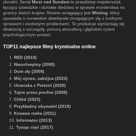
zbrodni. Serial
Most nad Sundem
to prawdziwy majstersztyk,
łączący szwedzkie i duńskie śledztwo w sprawie morderstwa na
granicy dwóch krajów. Równie wciągający jest
Wisting
, który
opowiada o norweskim detektywie zmagającym się z trudnymi
sprawami i osobistymi problemami. Te produkcje wyróżniają się
dbałością o szczegóły, ponurą atmosferą i głębokim rysem
psychologicznym postaci.
TOP11 najlepsze filmy kryminalne online
1.
RED (2010)
2.
Nieuchwytny (2008)
3.
Dom zły (2009)
4.
Mój ojciec, zabójca (2023)
5.
Ucieczka z Pretorii (2020)
6.
Tajne przez poufne (2008)
7.
Chłód (2023)
8.
Przykładny obywatel (2019)
9.
Krwawa rzeka (2011)
10.
Informator (2013)
11.
Tysiąc cięć (2017)