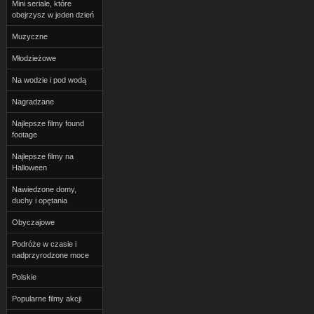
Mini seriale, które
obejrzysz w jeden dzień
Muzyczne
Młodzieżowe
Na wodzie i pod wodą
Nagradzane
Najlepsze filmy found
footage
Najlepsze filmy na
Halloween
Nawiedzone domy,
duchy i opętania
Obyczajowe
Podróże w czasie i
nadprzyrodzone moce
Polskie
Popularne filmy akcji