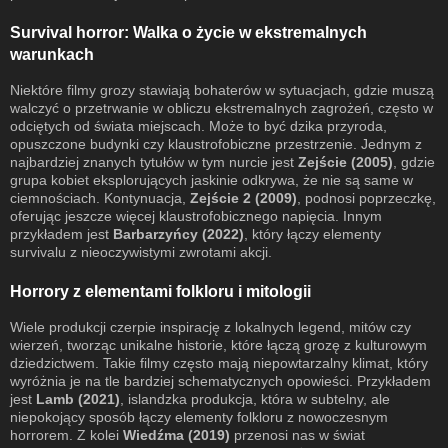
Survival horror: Walka o życie w ekstremalnych
warunkach
Niektóre filmy grozy stawiają bohaterów w sytuacjach, gdzie muszą
walczyć o przetrwanie w obliczu ekstremalnych zagrożeń, często w
odciętych od świata miejscach. Może to być dzika przyroda,
opuszczone budynki czy klaustrofobiczne przestrzenie. Jednym z
najbardziej znanych tytułów w tym nurcie jest
Zejście (2005)
, gdzie
grupa kobiet eksplorujących jaskinie odkrywa, że nie są same w
ciemnościach. Kontynuacja,
Zejście 2 (2009)
, podnosi poprzeczkę,
oferując jeszcze więcej klaustrofobicznego napięcia. Innym
przykładem jest
Barbarzyńcy (2022)
, który łączy elementy
survivalu z nieoczywistymi zwrotami akcji.
Horrory z elementami folkloru i mitologii
Wiele produkcji czerpie inspirację z lokalnych legend, mitów czy
wierzeń, tworząc unikalne historie, które łączą grozę z kulturowym
dziedzictwem. Takie filmy często mają niepowtarzalny klimat, który
wyróżnia je na tle bardziej schematycznych opowieści. Przykładem
jest
Lamb (2021)
, islandzka produkcja, która w subtelny, ale
niepokojący sposób łączy elementy folkloru z nowoczesnym
horrorem. Z kolei
Wiedźma (2019)
przenosi nas w świat