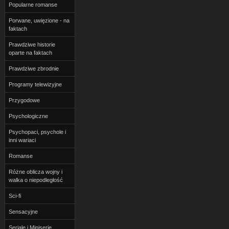
Popularne romanse
Porwane, uwięzione - na
faktach
Prawdziwe historie
oparte na faktach
Prawdziwe zbrodnie
Programy telewizyjne
Przygodowe
Psychologiczne
Psychopaci, psychole i
inni wariaci
Romanse
Różne oblicza wojny i
walka o niepodległość
Sci-fi
Sensacyjne
Seriale i Miniserie