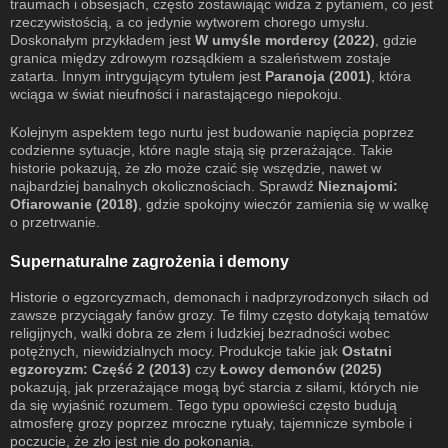
traumach i obsesjach, często zostawiając widza z pytaniem, co jest
rzeczywistością, a co jedynie wytworem chorego umysłu.
Doskonałym przykładem jest
W umyśle mordercy (2022)
, gdzie
granica między zdrowym rozsądkiem a szaleństwem zostaje
zatarta. Innym intrygującym tytułem jest
Paranoja (2001)
, która
wciąga w świat nieufności i narastającego niepokoju.
Kolejnym aspektem tego nurtu jest budowanie napięcia poprzez
codzienne sytuacje, które nagle stają się przerażające. Takie
historie pokazują, że zło może czaić się wszędzie, nawet w
najbardziej banalnych okolicznościach. Sprawdź
Nieznajomi:
Ofiarowanie (2018)
, gdzie spokojny wieczór zamienia się w walkę
o przetrwanie.
Supernaturalne zagrożenia i demony
Historie o egzorcyzmach, demonach i nadprzyrodzonych siłach od
zawsze przyciągały fanów grozy. Te filmy często dotykają tematów
religijnych, walki dobra ze złem i ludzkiej bezradności wobec
potężnych, niewidzialnych mocy. Produkcje takie jak
Ostatni
egzorcyzm: Część 2 (2013)
czy
Łowcy demonów (2025)
pokazują, jak przerażające mogą być starcia z siłami, których nie
da się wyjaśnić rozumem. Tego typu opowieści często budują
atmosferę grozy poprzez mroczne rytuały, tajemnicze symbole i
poczucie, że zło jest nie do pokonania.