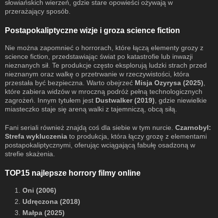
słowiańskich wierzeń, gdzie stare opowieści ożywają w
przerażający sposób.
Postapokaliptyczne wizje i groza science fiction
Nie można zapomnieć o horrorach, które łączą elementy grozy z
science fiction, przedstawiając świat po katastrofie lub inwazji
nieznanych sił. Te produkcje często eksplorują ludzki strach przed
nieznanym oraz walkę o przetrwanie w rzeczywistości, która
przestała być bezpieczna. Warto obejrzeć
Misja Ozyrysa (2025)
,
które zabiera widzów w mroczną podróż pełną technologicznych
zagrożeń. Innym tytułem jest
Dustwalker (2019)
, gdzie niewielkie
miasteczko staje się areną walki z tajemniczą, obcą siłą.
Fani seriali również znajdą coś dla siebie w tym nurcie.
Czarnobyl:
Strefa wykluczenia
to produkcja, która łączy grozę z elementami
postapokaliptycznymi, oferując wciągającą fabułę osadzoną w
strefie skażenia.
TOP15 najlepsze horrory filmy online
1.
Oni (2006)
2.
Udręczona (2018)
3.
Małpa (2025)