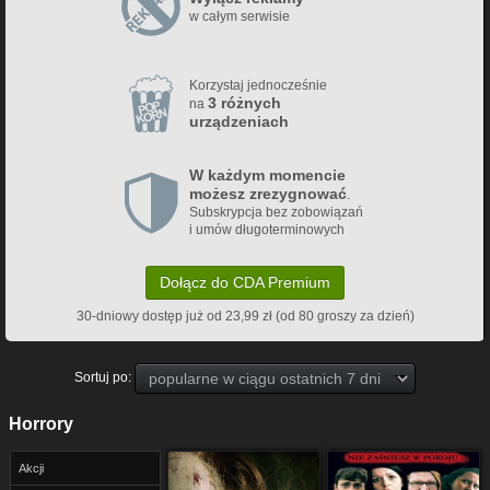
w całym serwisie
Korzystaj jednocześnie
3 różnych
na
urządzeniach
W każdym momencie
możesz zrezygnować
.
Subskrypcja bez zobowiązań
i umów długoterminowych
Dołącz do CDA Premium
30-dniowy dostęp już od 23,99 zł (od 80 groszy za dzień)
Sortuj po:
Horrory
Akcji