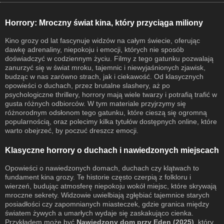
Horrory: Mroczny świat kina, który przyciąga miliony
Kino grozy od lat fascynuje widzów na całym świecie, oferując
dawkę adrenaliny, niepokoju i emocji, których nie sposób
doświadczyć w codziennym życiu. Filmy z tego gatunku pozwalają
zanurzyć się w świat mroku, tajemnic i niewyjaśnionych zjawisk,
budząc w nas zarówno strach, jak i ciekawość. Od klasycznych
opowieści o duchach, przez brutalne slashery, aż po
psychologiczne thrillery, horrory mają wiele twarzy i potrafią trafić w
gusta różnych odbiorców. W tym materiale przyjrzymy się
różnorodnym odsłonom tego gatunku, które cieszą się ogromną
popularnością, oraz polecimy kilka tytułów dostępnych online, które
warto obejrzeć, by poczuć dreszcz emocji.
Klasyczne horrory o duchach i nawiedzonych miejscach
Opowieści o nawiedzonych domach, duchach czy klątwach to
fundament kina grozy. Te historie często czerpią z folkloru i
wierzeń, budując atmosferę niepokoju wokół miejsc, które skrywają
mroczne sekrety. Widzowie uwielbiają zgłębiać tajemnice starych
posiadłości czy zapomnianych miasteczek, gdzie granica między
światem żywych a umarłych wydaje się zaskakująco cienka.
Przykładem może być
Nawiedzony dom przy Eden (2025)
, który