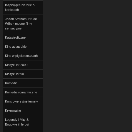
Inspirujące historie o
kobietach
Jason Statham, Bruce
Willis - mocne filmy
sensacyjne
Katastroficzne
Kino azjatyckie
Kino w pięciu smakach
Klasyki lat 2000
Klasyki lat 90.
Komedie
Komedie romantyczne
Kontrowersyjne tematy
Kryminalne
Legendy i Mity &
Bogowie i Herosi