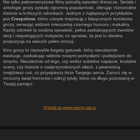
Nie tylko pełnometrażowe filmy potrafią wywołać dreszcze. Seriale i
antologie grozy zyskały ogromną popularność, oferując różnorodne
historie w krótszych odcinkach. Jednym z najlepszych przykładów
jest
Creepshow
, które czerpie inspirację z klasycznych komiksów
grozy, serwując widzom mieszankę czarnego humoru i makabry.
Każdy odcinek to osobna opowieść, pełna zaskakujących zwrotów
akcji i niepokojących motywów, co sprawia, że jest to idealna
propozycja na wieczór pełen emocji.
Kino grozy to niezwykle bogaty gatunek, który nieustannie
ewoluuje, zaskakując widzów nowymi pomysłami i podejściem do
strachu. Niezależnie od tego, czy wolisz subtelne napięcie, brutalne
sceny, czy historie o nadprzyrodzonych siłach, z pewnością
znajdziesz coś, co przyspieszy bicie Twojego serca. Zanurz się w
mroczny świat horrorów i odkryj tytuły, które na długo pozostaną w
Twojej pamięci.
Przejdź do pełnej wersji cda.pl
Nasz serwis wykorzystuje pliki cookie (zobacz
naszą politykę
). Warunki
przechowywania lub dostępu do plików cookies możesz zmienić w