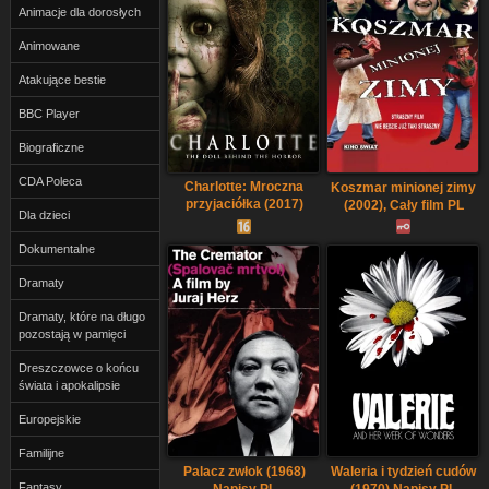
Animacje dla dorosłych
Animowane
Atakujące bestie
BBC Player
Biograficzne
CDA Poleca
Charlotte: Mroczna
Koszmar minionej zimy
przyjaciółka (2017)
(2002), Cały film PL
Dla dzieci
Lektor PL
Dokumentalne
Dramaty
Dramaty, które na długo
pozostają w pamięci
Dreszczowce o końcu
świata i apokalipsie
Europejskie
Familijne
Palacz zwłok (1968)
Waleria i tydzień cudów
Fantasy
Napisy PL
(1970) Napisy PL