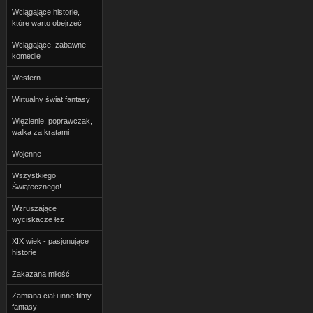
Wciągające historie,
które warto obejrzeć
Wciągające, zabawne
komedie
Western
Wirtualny świat fantasy
Więzienie, poprawczak,
walka za kratami
Wojenne
Wszystkiego
Świątecznego!
Wzruszające
wyciskacze łez
XIX wiek - pasjonujące
historie
Zakazana miłość
Zamiana ciał i inne filmy
fantasy