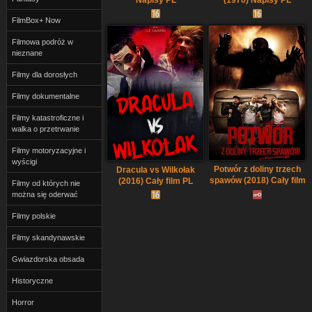
FilmBox+ Now
Filmowa podróż w
nieznane
Filmy dla dorosłych
Filmy dokumentalne
Filmy katastroficzne i
walka o przetrwanie
Filmy motoryzacyjne i
wyścigi
Potwór z doliny trzech
Dracula vs Wilkołak
spawów (2018) Cały film
(2016) Cały film PL
Filmy od których nie
PL
można się oderwać
Filmy polskie
Filmy skandynawskie
Gwiazdorska obsada
Historyczne
Horror