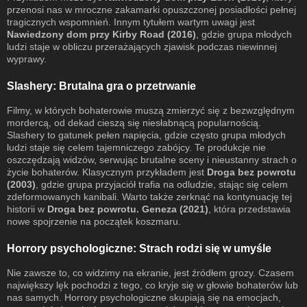
przenosi nas w mroczne zakamarki opuszczonej posiadłości pełnej
tragicznych wspomnień. Innym tytułem wartym uwagi jest
Nawiedzony dom przy Kirby Road (2016)
, gdzie grupa młodych
ludzi staje w obliczu przerażających zjawisk podczas niewinnej
wyprawy.
Slashery: Brutalna gra o przetrwanie
Filmy, w których bohaterowie muszą zmierzyć się z bezwzględnym
mordercą, od dekad cieszą się niesłabnącą popularnością.
Slashery to gatunek pełen napięcia, gdzie często grupa młodych
ludzi staje się celem tajemniczego zabójcy. Te produkcje nie
oszczędzają widzów, serwując brutalne sceny i nieustanny strach o
życie bohaterów. Klasycznym przykładem jest
Droga bez powrotu
(2003)
, gdzie grupa przyjaciół trafia na odludzie, stając się celem
zdeformowanych kanibali. Warto także zerknąć na kontynuację tej
historii w
Droga bez powrotu. Geneza (2021)
, która przedstawia
nowe spojrzenie na początek koszmaru.
Horrory psychologiczne: Strach rodzi się w umyśle
Nie zawsze to, co widzimy na ekranie, jest źródłem grozy. Czasem
największy lęk pochodzi z tego, co kryje się w głowie bohaterów lub
nas samych. Horrory psychologiczne skupiają się na emocjach,