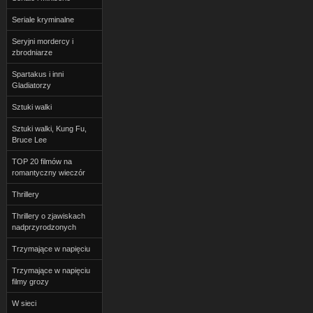
Seriale kryminalne
Seryjni mordercy i
zbrodniarze
Spartakus i inni
Gladiatorzy
Sztuki walki
Sztuki walki, Kung Fu,
Bruce Lee
TOP 20 filmów na
romantyczny wieczór
Thrillery
Thrillery o zjawiskach
nadprzyrodzonych
Trzymające w napięciu
Trzymające w napięciu
filmy grozy
W sieci