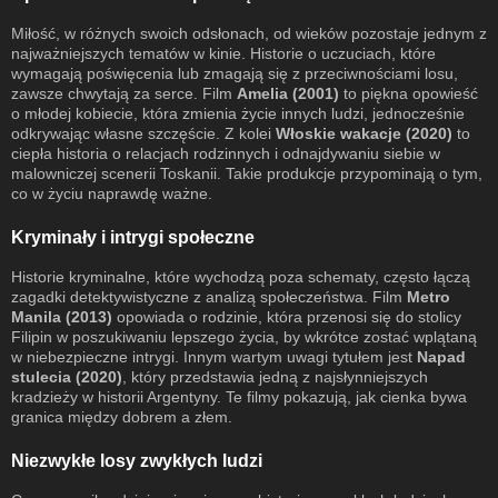
Miłość, w różnych swoich odsłonach, od wieków pozostaje jednym z
najważniejszych tematów w kinie. Historie o uczuciach, które
wymagają poświęcenia lub zmagają się z przeciwnościami losu,
zawsze chwytają za serce. Film
Amelia (2001)
to piękna opowieść
o młodej kobiecie, która zmienia życie innych ludzi, jednocześnie
odkrywając własne szczęście. Z kolei
Włoskie wakacje (2020)
to
ciepła historia o relacjach rodzinnych i odnajdywaniu siebie w
malowniczej scenerii Toskanii. Takie produkcje przypominają o tym,
co w życiu naprawdę ważne.
Kryminały i intrygi społeczne
Historie kryminalne, które wychodzą poza schematy, często łączą
zagadki detektywistyczne z analizą społeczeństwa. Film
Metro
Manila (2013)
opowiada o rodzinie, która przenosi się do stolicy
Filipin w poszukiwaniu lepszego życia, by wkrótce zostać wplątaną
w niebezpieczne intrygi. Innym wartym uwagi tytułem jest
Napad
stulecia (2020)
, który przedstawia jedną z najsłynniejszych
kradzieży w historii Argentyny. Te filmy pokazują, jak cienka bywa
granica między dobrem a złem.
Niezwykłe losy zwykłych ludzi