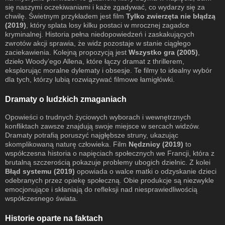
się naszymi oczekiwaniami i każe zgadywać, co wydarzy się za
chwilę. Świetnym przykładem jest film
Tylko zwierzęta nie błądzą
(2019)
, który splata losy kilku postaci w mrocznej zagadce
kryminalnej. Historia pełna niedopowiedzeń i zaskakujących
zwrotów akcji sprawia, że widz pozostaje w stanie ciągłego
zaciekawienia. Kolejną propozycją jest
Wszystko gra (2005)
,
dzieło Woody’ego Allena, które łączy dramat z thrillerem,
eksplorując moralne dylematy i obsesje. Te filmy to idealny wybór
dla tych, którzy lubią rozwiązywać filmowe łamigłówki.
Dramaty o ludzkich zmaganiach
Opowieści o trudnych życiowych wyborach i wewnętrznych
konfliktach zawsze znajdują swoje miejsce w sercach widzów.
Dramaty potrafią poruszyć najgłębsze struny, ukazując
skomplikowaną naturę człowieka. Film
Nędznicy (2019)
to
współczesna historia o napięciach społecznych we Francji, która z
brutalną szczerością pokazuje problemy ubogich dzielnic. Z kolei
Błąd systemu (2019)
opowiada o walce matki o odzyskanie dzieci
odebranych przez opiekę społeczną. Obie produkcje są niezwykle
emocjonujące i skłaniają do refleksji nad niesprawiedliwością
współczesnego świata.
Historie oparte na faktach