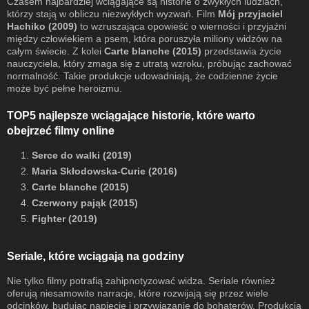
Czasem najbardziej wciągające są historie o zwykłych ludziach,
którzy stają w obliczu niezwykłych wyzwań. Film
Mój przyjaciel
Hachiko (2009)
to wzruszająca opowieść o wierności i przyjaźni
między człowiekiem a psem, która poruszyła miliony widzów na
całym świecie. Z kolei
Carte blanche (2015)
przedstawia życie
nauczyciela, który zmaga się z utratą wzroku, próbując zachować
normalność. Takie produkcje udowadniają, że codzienne życie
może być pełne heroizmu.
TOP5 najlepsze wciągające historie, które warto
obejrzeć filmy online
1.
Serce do walki (2019)
2.
Maria Skłodowska-Curie (2016)
3.
Carte blanche (2015)
4.
Czerwony pająk (2015)
5.
Fighter (2019)
Seriale, które wciągają na godziny
Nie tylko filmy potrafią zahipnotyzować widza. Seriale również
oferują niesamowite narracje, które rozwijają się przez wiele
odcinków, budując napięcie i przywiązanie do bohaterów. Produkcja