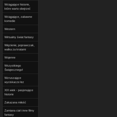
Wciągające historie,
które warto obejrzeć
Wciągające, zabawne
komedie
Western
Wirtualny świat fantasy
Więzienie, poprawczak,
walka za kratami
Wojenne
Wszystkiego
Świątecznego!
Wzruszające
wyciskacze łez
XIX wiek - pasjonujące
historie
Zakazana miłość
Zamiana ciał i inne filmy
fantasy