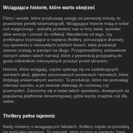
Wciągające historie, które warto obejrzeć
Filmy i seriale, które przykuwają uwagę od pierwszej minuty, to
prawdziwe perełki kinematografii. Wciągające historie mają w sobie
coś magicznego - potrafią przenieść nas w inny świat, wywołać
silne emocje i zmusić do refleksji. Niezależnie od tego, czy
preferujesz trzymające w napięciu thrillery, poruszające dramaty,
czy opowieści o niezwykłych ludzkich losach, takie produkcje
zawsze zostają w pamięci na długo. Przygotowaliśmy zestawienie
różnych odsłon takich narracji, które z pewnością przypadną do
gustu miłośnikom intensywnych przeżyć przed ekranem.
Historie, które wciągają, często opierają się na zaskakujących
zwrotach akcji, głęboko zarysowanych postaciach i tematach, które
dotykają uniwersalnych wartości. To produkcje, które nie pozwalają
oderwać wzroku, a po seansie skłaniają do rozmowy czy
przemyśleń. Zanurzmy się w świat takich opowieści, dostępnych na
popularnej platformie streamingowej, gdzie każdy znajdzie coś dla
siebie.
Thrillery pełne tajemnic
Kiedy mówimy o wciągających fabułach, thrillery często przychodzą
na myśl jako pierwsze. To gatunek, który trzyma w napięciu, bawi