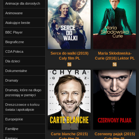
Animacje dla dorosłych
Animowane
Atakujące bestie
BBC Player
Biograficzne
CDA Poleca
Serce do walki (2019)
Maria Skłodowska-
Cały film PL
Curie (2016) Lektor PL
Dla dzieci
Dokumentalne
Dramaty
Dramaty, które na długo
pozostają w pamięci
Dreszczowce o końcu
świata i apokalipsie
Europejskie
Familijne
Carte blanche (2015)
Czerwony pająk (2015)
Fantasy
Cały film PL
Cały film PL