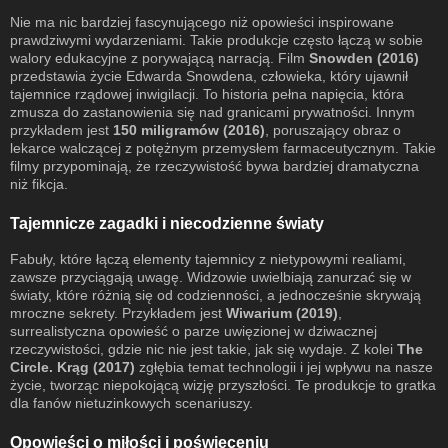
Nie ma nic bardziej fascynującego niż opowieści inspirowane
prawdziwymi wydarzeniami. Takie produkcje często łączą w sobie
walory edukacyjne z porywającą narracją. Film
Snowden (2016)
przedstawia życie Edwarda Snowdena, człowieka, który ujawnił
tajemnice rządowej inwigilacji. To historia pełna napięcia, która
zmusza do zastanowienia się nad granicami prywatności. Innym
przykładem jest
150 miligramów (2016)
, poruszający obraz o
lekarce walczącej z potężnym przemysłem farmaceutycznym. Takie
filmy przypominają, że rzeczywistość bywa bardziej dramatyczna
niż fikcja.
Tajemnicze zagadki i niecodzienne światy
Fabuły, które łączą elementy tajemnicy z nietypowymi realiami,
zawsze przyciągają uwagę. Widzowie uwielbiają zanurzać się w
światy, które różnią się od codzienności, a jednocześnie skrywają
mroczne sekrety. Przykładem jest
Wiwarium (2019)
,
surrealistyczna opowieść o parze uwięzionej w dziwacznej
rzeczywistości, gdzie nic nie jest takie, jak się wydaje. Z kolei
The
Circle. Krąg (2017)
zgłębia temat technologii i jej wpływu na nasze
życie, tworząc niepokojącą wizję przyszłości. Te produkcje to gratka
dla fanów nietuzinkowych scenariuszy.
Opowieści o miłości i poświęceniu