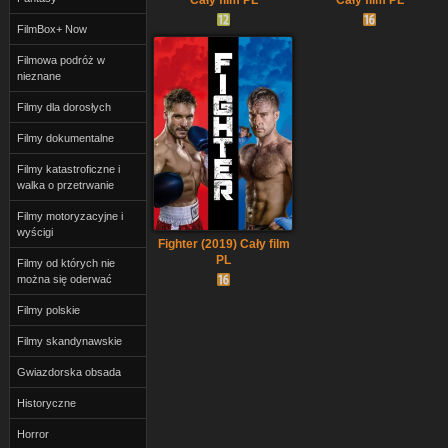
FilmBox+ Now
Filmowa podróż w
nieznane
Filmy dla dorosłych
Filmy dokumentalne
Filmy katastroficzne i
walka o przetrwanie
Filmy motoryzacyjne i
wyścigi
Fighter (2019) Cały film
PL
Filmy od których nie
można się oderwać
Filmy polskie
Filmy skandynawskie
Gwiazdorska obsada
Historyczne
Horror