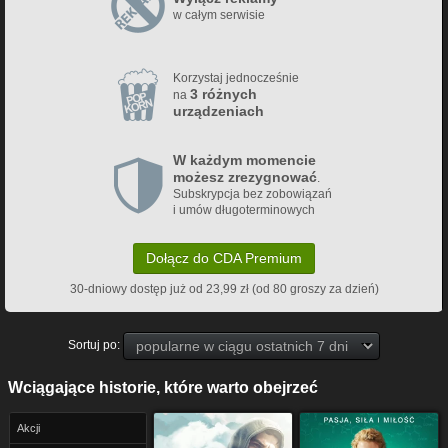
w całym serwisie
Korzystaj jednocześnie
3 różnych
na
urządzeniach
W każdym momencie
możesz zrezygnować
.
Subskrypcja bez zobowiązań
i umów długoterminowych
Dołącz do CDA Premium
30-dniowy dostęp już od 23,99 zł (od 80 groszy za dzień)
Sortuj po:
Wciągające historie, które warto obejrzeć
Akcji