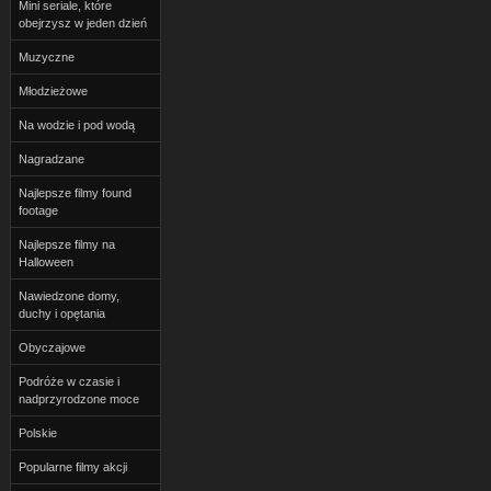
Mini seriale, które
obejrzysz w jeden dzień
Muzyczne
Młodzieżowe
Na wodzie i pod wodą
Nagradzane
Najlepsze filmy found
footage
Najlepsze filmy na
Halloween
Nawiedzone domy,
duchy i opętania
Obyczajowe
Podróże w czasie i
nadprzyrodzone moce
Polskie
Popularne filmy akcji