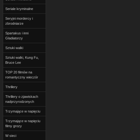
Seriale kryminalne
Seryjni mordercy i
zbrodniarze
Spartakus i inni
Gladiatorzy
Sztuki walki
Sztuki walki, Kung Fu,
Bruce Lee
TOP 20 filmów na
romantyczny wieczór
Thrillery
Thrillery o zjawiskach
nadprzyrodzonych
Trzymające w napięciu
Trzymające w napięciu
filmy grozy
W sieci