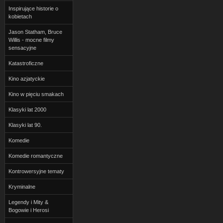
Inspirujące historie o
kobietach
Jason Statham, Bruce
Willis - mocne filmy
sensacyjne
Katastroficzne
Kino azjatyckie
Kino w pięciu smakach
Klasyki lat 2000
Klasyki lat 90.
Komedie
Komedie romantyczne
Kontrowersyjne tematy
Kryminalne
Legendy i Mity &
Bogowie i Herosi