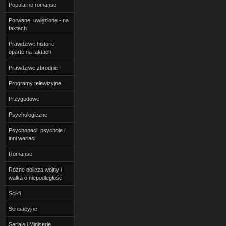
Popularne romanse
Porwane, uwięzione - na
faktach
Prawdziwe historie
oparte na faktach
Prawdziwe zbrodnie
Programy telewizyjne
Przygodowe
Psychologiczne
Psychopaci, psychole i
inni wariaci
Romanse
Różne oblicza wojny i
walka o niepodległość
Sci-fi
Sensacyjne
Seriale i Miniserie