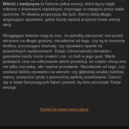
Miłość i medycyna
to historia pełna emocji, która łączy wątki
miłosne z dramatami szpitalnymi, trzymając w napięciu przez wiele
sezonów. To idealna propozycja dla tych, którzy lubią długie,
angażujące opowieści, gdzie każdy epizod przynosi nowe zwroty
akcji.
Wciągające historie mają tę moc, że potrafią zatrzymać nas przed
ekranem na długie godziny, niezależnie od tego, czy są to mroczne
thrillery, poruszające dramaty, czy opowieści oparte na
prawdziwych wydarzeniach. Dzięki różnorodności tematów i
gatunków każdy może znaleźć coś, co trafi w jego gust. Warto
poświęcić czas na odkrywanie takich produkcji, bo często niosą one
nie tylko rozrywkę, ale i ważne przesłanie. Niezależnie od tego, czy
szukasz lekkiej opowieści na wieczór, czy głębokiej analizy ludzkiej
natury, powyższe tytuły z pewnością spełnią oczekiwania. Zanurz
się w świat fascynujących fabuł i pozwól, by kino poruszyło Twoje
emocje.
Przejdź do pełnej wersji cda.pl