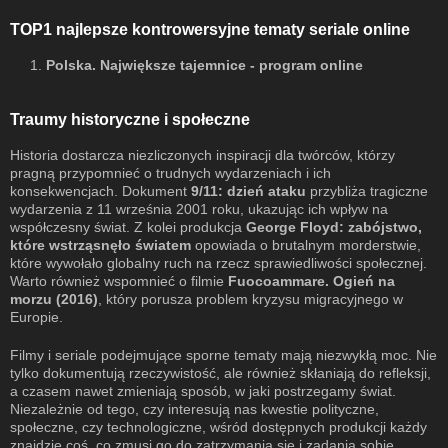
TOP1 najlepsze kontrowersyjne tematy seriale online
1.
Polska. Największe tajemnice - program online
Traumy historyczne i społeczne
Historia dostarcza niezliczonych inspiracji dla twórców, którzy
pragną przypomnieć o trudnych wydarzeniach i ich
konsekwencjach. Dokument
9/11: dzień ataku
przybliża tragiczne
wydarzenia z 11 września 2001 roku, ukazując ich wpływ na
współczesny świat. Z kolei produkcja
George Floyd: zabójstwo,
które wstrząsnęło światem
opowiada o brutalnym morderstwie,
które wywołało globalny ruch na rzecz sprawiedliwości społecznej.
Warto również wspomnieć o filmie
Fuocoammare. Ogień na
morzu (2016)
, który porusza problem kryzysu migracyjnego w
Europie.
Filmy i seriale podejmujące sporne tematy mają niezwykłą moc. Nie
tylko dokumentują rzeczywistość, ale również skłaniają do refleksji,
a czasem nawet zmieniają sposób, w jaki postrzegamy świat.
Niezależnie od tego, czy interesują nas kwestie polityczne,
społeczne, czy technologiczne, wśród dostępnych produkcji każdy
znajdzie coś, co zmusi go do zatrzymania się i zadania sobie