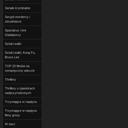
Seriale kryminalne
Seryjni mordercy i
zbrodniarze
Spartakus i inni
Gladiatorzy
Sztuki walki
Sztuki walki, Kung Fu,
Bruce Lee
TOP 20 filmów na
romantyczny wieczór
Thrillery
Thrillery o zjawiskach
nadprzyrodzonych
Trzymające w napięciu
Trzymające w napięciu
filmy grozy
W sieci