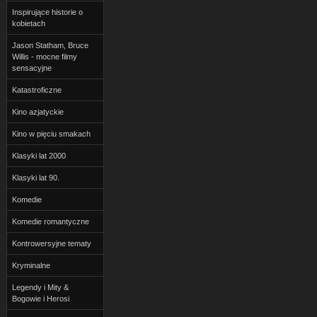
Inspirujące historie o
kobietach
Jason Statham, Bruce
Willis - mocne filmy
sensacyjne
Katastroficzne
Kino azjatyckie
Kino w pięciu smakach
Klasyki lat 2000
Klasyki lat 90.
Komedie
Komedie romantyczne
Kontrowersyjne tematy
Kryminalne
Legendy i Mity &
Bogowie i Herosi