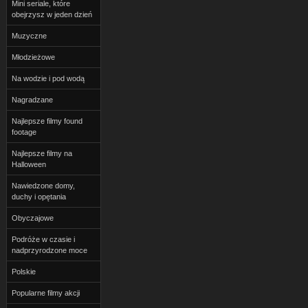
Mini seriale, które
obejrzysz w jeden dzień
Muzyczne
Młodzieżowe
Na wodzie i pod wodą
Nagradzane
Najlepsze filmy found
footage
Najlepsze filmy na
Halloween
Nawiedzone domy,
duchy i opętania
Obyczajowe
Podróże w czasie i
nadprzyrodzone moce
Polskie
Popularne filmy akcji