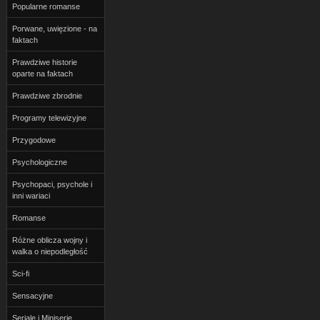
Popularne romanse
Porwane, uwięzione - na
faktach
Prawdziwe historie
oparte na faktach
Prawdziwe zbrodnie
Programy telewizyjne
Przygodowe
Psychologiczne
Psychopaci, psychole i
inni wariaci
Romanse
Różne oblicza wojny i
walka o niepodległość
Sci-fi
Sensacyjne
Seriale i Miniserie