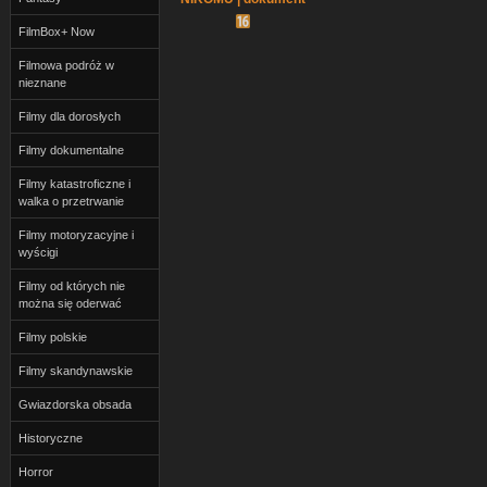
Tomasza Sekielskiego |
FilmBox+ Now
cały film | 2019
Filmowa podróż w
nieznane
Filmy dla dorosłych
Filmy dokumentalne
Filmy katastroficzne i
walka o przetrwanie
Filmy motoryzacyjne i
wyścigi
Filmy od których nie
można się oderwać
Filmy polskie
Filmy skandynawskie
Gwiazdorska obsada
Historyczne
Horror