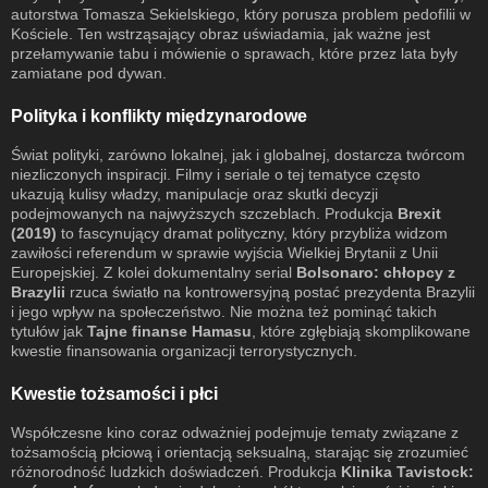
autorstwa Tomasza Sekielskiego, który porusza problem pedofilii w
Kościele. Ten wstrząsający obraz uświadamia, jak ważne jest
przełamywanie tabu i mówienie o sprawach, które przez lata były
zamiatane pod dywan.
Polityka i konflikty międzynarodowe
Świat polityki, zarówno lokalnej, jak i globalnej, dostarcza twórcom
niezliczonych inspiracji. Filmy i seriale o tej tematyce często
ukazują kulisy władzy, manipulacje oraz skutki decyzji
podejmowanych na najwyższych szczeblach. Produkcja
Brexit
(2019)
to fascynujący dramat polityczny, który przybliża widzom
zawiłości referendum w sprawie wyjścia Wielkiej Brytanii z Unii
Europejskiej. Z kolei dokumentalny serial
Bolsonaro: chłopcy z
Brazylii
rzuca światło na kontrowersyjną postać prezydenta Brazylii
i jego wpływ na społeczeństwo. Nie można też pominąć takich
tytułów jak
Tajne finanse Hamasu
, które zgłębiają skomplikowane
kwestie finansowania organizacji terrorystycznych.
Kwestie tożsamości i płci
Współczesne kino coraz odważniej podejmuje tematy związane z
tożsamością płciową i orientacją seksualną, starając się zrozumieć
różnorodność ludzkich doświadczeń. Produkcja
Klinika Tavistock: