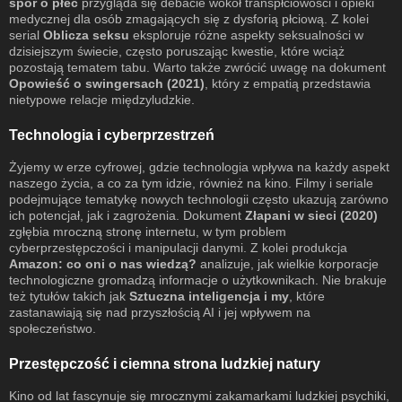
spór o płeć
przygląda się debacie wokół transpłciowości i opieki
medycznej dla osób zmagających się z dysforią płciową. Z kolei
serial
Oblicza seksu
eksploruje różne aspekty seksualności w
dzisiejszym świecie, często poruszając kwestie, które wciąż
pozostają tematem tabu. Warto także zwrócić uwagę na dokument
Opowieść o swingersach (2021)
, który z empatią przedstawia
nietypowe relacje międzyludzkie.
Technologia i cyberprzestrzeń
Żyjemy w erze cyfrowej, gdzie technologia wpływa na każdy aspekt
naszego życia, a co za tym idzie, również na kino. Filmy i seriale
podejmujące tematykę nowych technologii często ukazują zarówno
ich potencjał, jak i zagrożenia. Dokument
Złapani w sieci (2020)
zgłębia mroczną stronę internetu, w tym problem
cyberprzestępczości i manipulacji danymi. Z kolei produkcja
Amazon: co oni o nas wiedzą?
analizuje, jak wielkie korporacje
technologiczne gromadzą informacje o użytkownikach. Nie brakuje
też tytułów takich jak
Sztuczna inteligencja i my
, które
zastanawiają się nad przyszłością AI i jej wpływem na
społeczeństwo.
Przestępczość i ciemna strona ludzkiej natury
Kino od lat fascynuje się mrocznymi zakamarkami ludzkiej psychiki,