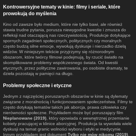
Kontrowersyjne tematy w kinie: filmy i seriale, które
prowokują do myślenia
Kino od zawsze było medium, które nie tylko bawi, ale również
stawia trudne pytania, porusza niewygodne kwestie i zmusza do
refleksji nad otaczającą nas rzeczywistością. Produkcje dotykające
spornych zagadnień społecznych, politycznych czy moralnych
często budzą silne emocje, wywołują dyskusje i nierzadko dzielą
widzów. W niniejszym tekście przyjrzymy się różnorodnym
obszarom, które twórcy filmowi podejmują, by rzucić światło na
skomplikowane problemy współczesnego świata. Od kwestii
etycznych, przez polityczne zawirowania, po osobiste dramaty, te
dzieła pozostają w pamięci na długo.
Problemy społeczne i etyczne
Jednym z najczęściej poruszanych obszarów w kinie są dylematy
związane z moralnością i funkcjonowaniem społeczeństwa. Filmy te
często dotykają tematów takich jak aborcja, prawa człowieka czy
nierówności społeczne. Przykładem może być poruszający film
Nieplanowane (2019)
, który opowiada o wewnętrznej przemianie
kobiety pracującej w klinice aborcyjnej. Produkcja ta wywołała wiele
dyskusji na temat granic wolności wyboru i etyki w medycynie.
Innym przykładem jest dokument
Tylko nie mów nikomu (2019)
,