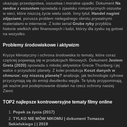
ukazując przestępstwa, oszustwa i moralne upadki. Dokument
Na
randce z oszustem
opowiada o zjawisku romantycznych oszustw
w sieci, które niszczą życie wielu osób. Inny tytuł,
Handel nagimi
zdjęciami
, porusza problem nielegalnego obrotu prywatnymi
materiałami w internecie. Z kolei serial
Grube ryby
przybliża
historie wielkich afer finansowych i ludzi, którzy dla zysku są gotowi
na wszystko.
Problemy środowiskowe i aktywizm
Kryzys klimatyczny i ochrona środowiska to tematy, które coraz
częściej pojawiają się w produkcjach filmowych. Dokument
Jestem
Greta (2020)
opowiada o młodej aktywistce Grecie Thunberg i jej
walce o przyszłość planety. Z kolei produkcja
Koszt danych w
chmurze: czy niszczą planetę?
analizuje, jak technologie cyfrowe
przyczyniają się do emisji dwutlenku węgla. Te tytuły przypominają,
jak ważne jest podejmowanie działań na rzecz ochrony naszej
Ziemi.
TOP2 najlepsze kontrowersyjne tematy filmy online
1.
Popek za życia (2017)
2.
TYLKO NIE MÓW NIKOMU | dokument Tomasza
Sekielskiego | | 2019