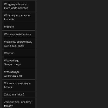
Wciągające historie,
które warto obejrzeć
Wciągające, zabawne
komedie
Western
Wirtualny świat fantasy
Więzienie, poprawczak,
walka za kratami
Wojenne
Wszystkiego
Świątecznego!
Wzruszające
wyciskacze łez
XIX wiek - pasjonujące
historie
Zakazana miłość
Zamiana ciał i inne filmy
fantasy