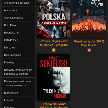
Animacje dla dorosłych
Animowane
Atakujące bestie
BBC Player
Biograficzne
CDA Poleca
Polska. Największe
Popek za życia (2017)
tajemnice - program
Cały film PL
Dla dzieci
online
Dokumentalne
Dramaty
Dramaty, które na długo
pozostają w pamięci
Dreszczowce o końcu
świata i apokalipsie
Europejskie
Familijne
TYLKO NIE MÓW
NIKOMU | dokument
Fantasy