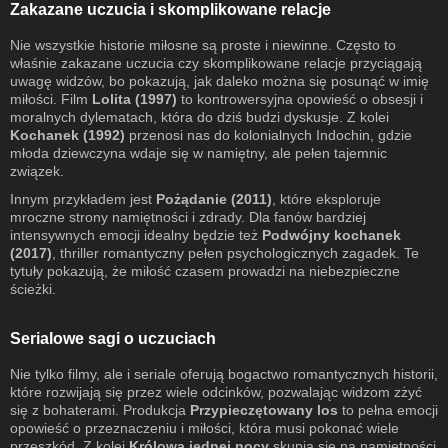
Zakazane uczucia i skomplikowane relacje
Nie wszystkie historie miłosne są proste i niewinne. Często to
właśnie zakazane uczucia czy skomplikowane relacje przyciągają
uwagę widzów, bo pokazują, jak daleko można się posunąć w imię
miłości. Film
Lolita (1997)
to kontrowersyjna opowieść o obsesji i
moralnych dylematach, która do dziś budzi dyskusje. Z kolei
Kochanek (1992)
przenosi nas do kolonialnych Indochin, gdzie
młoda dziewczyna wdaje się w namiętny, ale pełen tajemnic
związek.
Innym przykładem jest
Pożądanie (2011)
, które eksploruje
mroczne strony namiętności i zdrady. Dla fanów bardziej
intensywnych emocji idealny będzie też
Podwójny kochanek
(2017)
, thriller romantyczny pełen psychologicznych zagadek. Te
tytuły pokazują, że miłość czasem prowadzi na niebezpieczne
ścieżki.
Serialowe sagi o uczuciach
Nie tylko filmy, ale i seriale oferują bogactwo romantycznych historii,
które rozwijają się przez wiele odcinków, pozwalając widzom zżyć
się z bohaterami. Produkcja
Przypieczętowany los
to pełna emocji
opowieść o przeznaczeniu i miłości, która musi pokonać wiele
przeszkód. Z kolei
Królowa jednej nocy
skupia się na namiętności