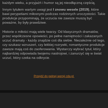
każdym wieku, a przyjaźń i humor są jej nieodłączną częścią.
Innym tytułem wartym uwagi jest
I znowu wesele (2019)
, które
bawi perypetiami miłosnymi podczas rodzinnych uroczystości. Takie
produkcje przypominają, że uczucia nie zawsze muszą być
poważne, by były prawdziwe.
Historie o miłości mają wiele twarzy. Od klasycznych dramatów,
przez współczesne opowieści, po pełne namiętności i zakazanych
uczuć dramaty - każdy znajdzie coś dla siebie. Niezależnie od tego,
czy szukasz wzruszeń, czy lekkiej rozrywki, romantyczne produkcje
zawsze mają coś do zaoferowania. Wystarczy wybrać tytuł, który
najbardziej odpowiada twojemu nastrojowi, i zanurzyć się w świat
uczuć, który czeka na odkrycie.
Przejdź do pełnej wersji cda.pl
Nasz serwis wykorzystuje pliki cookie (zobacz
naszą politykę
). Warunki
przechowywania lub dostępu do plików cookies możesz zmienić w
ustawieniach Twojej przeglądarki.
RODO - Informacje