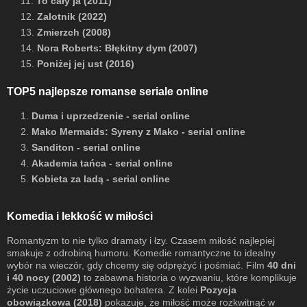
11.
To cały ja (2011)
12.
Zalotnik (2022)
13.
Zmierzch (2008)
14.
Nora Roberts: Błękitny dym (2007)
15.
Poniżej jej ust (2016)
TOP5 najlepsze romanse seriale online
1.
Duma i uprzedzenie - serial online
2.
Mako Mermaids: Syreny z Mako - serial online
3.
Sanditon - serial online
4.
Akademia tańca - serial online
5.
Kobieta za ladą - serial online
Komedia i lekkość w miłości
Romantyzm to nie tylko dramaty i łzy. Czasem miłość najlepiej
smakuje z odrobiną humoru. Komedie romantyczne to idealny
wybór na wieczór, gdy chcemy się odprężyć i pośmiać. Film
40 dni
i 40 nocy (2002)
to zabawna historia o wyzwaniu, które komplikuje
życie uczuciowe głównego bohatera. Z kolei
Pozycja
obowiązkowa (2018)
pokazuje, że miłość może rozkwitnąć w