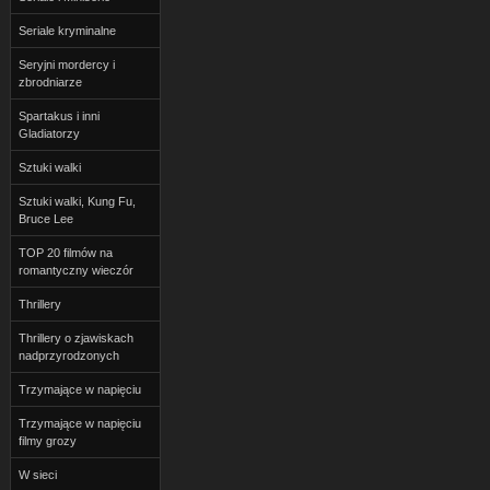
Seriale kryminalne
Seryjni mordercy i
zbrodniarze
Spartakus i inni
Gladiatorzy
Sztuki walki
Sztuki walki, Kung Fu,
Bruce Lee
TOP 20 filmów na
romantyczny wieczór
Thrillery
Thrillery o zjawiskach
nadprzyrodzonych
Trzymające w napięciu
Trzymające w napięciu
filmy grozy
W sieci