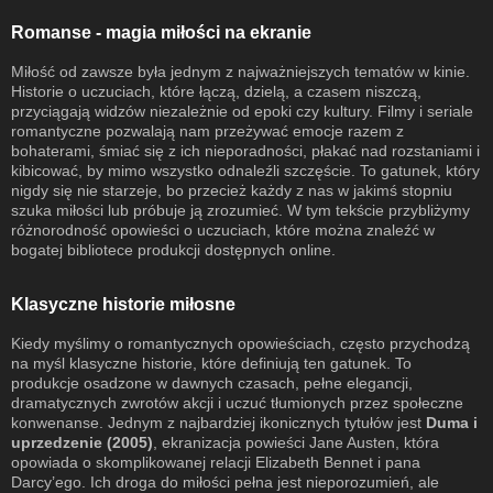
Romanse - magia miłości na ekranie
Miłość od zawsze była jednym z najważniejszych tematów w kinie.
Historie o uczuciach, które łączą, dzielą, a czasem niszczą,
przyciągają widzów niezależnie od epoki czy kultury. Filmy i seriale
romantyczne pozwalają nam przeżywać emocje razem z
bohaterami, śmiać się z ich nieporadności, płakać nad rozstaniami i
kibicować, by mimo wszystko odnaleźli szczęście. To gatunek, który
nigdy się nie starzeje, bo przecież każdy z nas w jakimś stopniu
szuka miłości lub próbuje ją zrozumieć. W tym tekście przybliżymy
różnorodność opowieści o uczuciach, które można znaleźć w
bogatej bibliotece produkcji dostępnych online.
Klasyczne historie miłosne
Kiedy myślimy o romantycznych opowieściach, często przychodzą
na myśl klasyczne historie, które definiują ten gatunek. To
produkcje osadzone w dawnych czasach, pełne elegancji,
dramatycznych zwrotów akcji i uczuć tłumionych przez społeczne
konwenanse. Jednym z najbardziej ikonicznych tytułów jest
Duma i
uprzedzenie (2005)
, ekranizacja powieści Jane Austen, która
opowiada o skomplikowanej relacji Elizabeth Bennet i pana
Darcy’ego. Ich droga do miłości pełna jest nieporozumień, ale