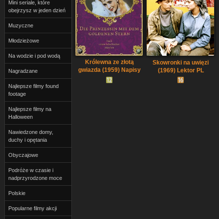
Mini seriale, które
obejrzysz w jeden dzień
Muzyczne
Młodzieżowe
Na wodzie i pod wodą
Królewna ze złotą
Skowronki na uwięzi
gwiazda (1959) Napisy
(1969) Lektor PL
Nagradzane
PL
Najlepsze filmy found
footage
Najlepsze filmy na
Halloween
Nawiedzone domy,
duchy i opętania
Obyczajowe
Podróże w czasie i
nadprzyrodzone moce
Polskie
Popularne filmy akcji