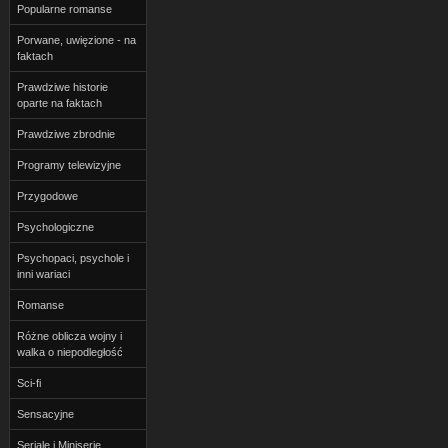
Popularne romanse
Porwane, uwięzione - na
faktach
Prawdziwe historie
oparte na faktach
Prawdziwe zbrodnie
Programy telewizyjne
Przygodowe
Psychologiczne
Psychopaci, psychole i
inni wariaci
Romanse
Różne oblicza wojny i
walka o niepodległość
Sci-fi
Sensacyjne
Seriale i Miniserie