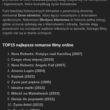
i tajemnicach, które komplikują życie bohaterów.
Fani bardziej historycznych klimatów z pewnością docenią
miniserial
Dom obietnic
, który łączy romantyzm z dramatem
społecznym. Natomiast
Słodycz kłamstwa
to historia pełna intryg,
gdzie uczucia splatają się z kłamstwami i zdradą. Seriale dają
przestrzeń na rozwijanie wątków miłosnych w sposób, którego filmy
często nie są w stanie uchwycić.
TOP15 najlepsze romanse filmy online
1.
Nora Roberts: Księżyc nad Karoliną (2007)
2.
Czego chcę więcej (2010)
3.
Nora Roberts: Angels Fall (2007)
4.
Arsene Lupin (2004)
5.
Kajmak (2022)
6.
Życie jest piękne (1995)
7.
Idealne matki (2013)
8.
Miłość na Malediwach (2023)
9.
Dwoje do poprawki (2012)
10.
Życie Adeli (2013)