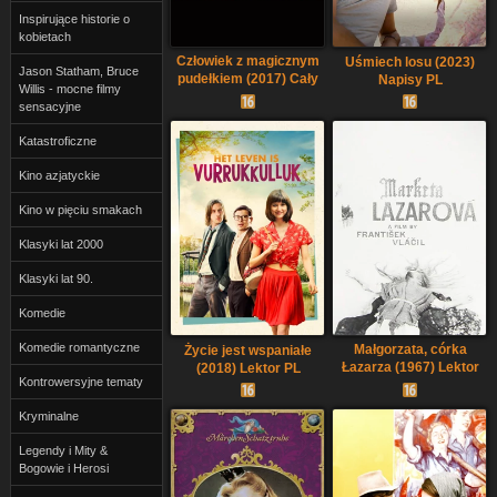
Inspirujące historie o
kobietach
Człowiek z magicznym
Uśmiech losu (2023)
Jason Statham, Bruce
pudełkiem (2017) Cały
Napisy PL
Willis - mocne filmy
film PL
sensacyjne
Katastroficzne
Kino azjatyckie
Kino w pięciu smakach
Klasyki lat 2000
Klasyki lat 90.
Komedie
Komedie romantyczne
Małgorzata, córka
Życie jest wspaniałe
Łazarza (1967) Lektor
(2018) Lektor PL
Kontrowersyjne tematy
PL
Kryminalne
Legendy i Mity &
Bogowie i Herosi