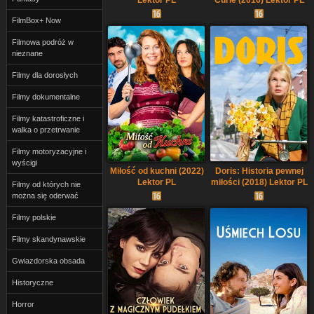
FilmBox+ Now
Filmowa podróż w
nieznane
Filmy dla dorosłych
Filmy dokumentalne
Filmy katastroficzne i
walka o przetrwanie
Filmy motoryzacyjne i
wyścigi
Miłość od kuchni (2022)
Doris: Historia pewnej
Lektor PL
miłości (2018) Lektor PL
Filmy od których nie
można się oderwać
Filmy polskie
Filmy skandynawskie
Gwiazdorska obsada
Historyczne
Horror