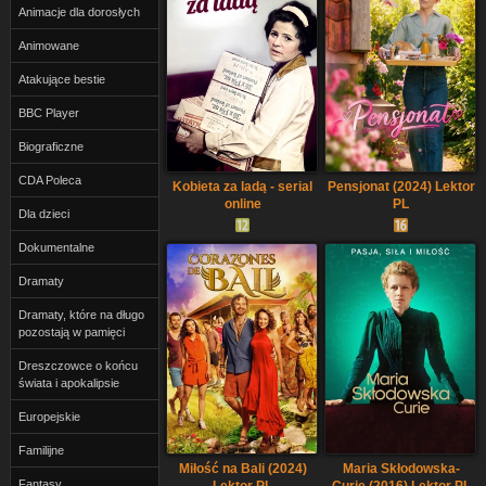
Animacje dla dorosłych
Animowane
Atakujące bestie
BBC Player
Biograficzne
CDA Poleca
Kobieta za ladą - serial
Pensjonat (2024) Lektor
online
PL
Dla dzieci
Dokumentalne
Dramaty
Dramaty, które na długo
pozostają w pamięci
Dreszczowce o końcu
świata i apokalipsie
Europejskie
Familijne
Miłość na Bali (2024)
Maria Skłodowska-
Fantasy
Lektor PL
Curie (2016) Lektor PL