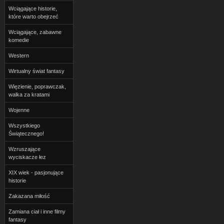
Wciągające historie,
które warto obejrzeć
Wciągające, zabawne
komedie
Western
Wirtualny świat fantasy
Więzienie, poprawczak,
walka za kratami
Wojenne
Wszystkiego
Świątecznego!
Wzruszające
wyciskacze łez
XIX wiek - pasjonujące
historie
Zakazana miłość
Zamiana ciał i inne filmy
fantasy