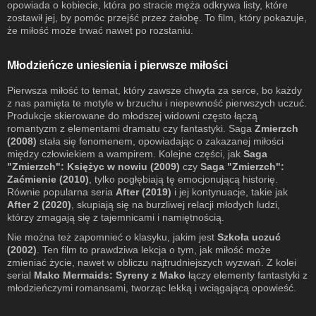
opowiada o kobiecie, która po stracie męża odkrywa listy, które
zostawił jej, by pomóc przejść przez żałobę. To film, który pokazuje,
że miłość może trwać nawet po rozstaniu.
Młodzieńcze uniesienia i pierwsze miłości
Pierwsza miłość to temat, który zawsze chwyta za serce, bo każdy
z nas pamięta te motyle w brzuchu i niepewność pierwszych uczuć.
Produkcje skierowane do młodszej widowni często łączą
romantyzm z elementami dramatu czy fantastyki. Saga
Zmierzch
(2008)
stała się fenomenem, opowiadając o zakazanej miłości
między człowiekiem a wampirem. Kolejne części, jak
Saga
"Zmierzch": Księżyc w nowiu (2009)
czy
Saga "Zmierzch":
Zaćmienie (2010)
, tylko pogłębiają tę emocjonującą historię.
Równie popularna seria
After (2019)
i jej kontynuacje, takie jak
After 2 (2020)
, skupiają się na burzliwej relacji młodych ludzi,
którzy zmagają się z tajemnicami i namiętnością.
Nie można też zapomnieć o klasyku, jakim jest
Szkoła uczuć
(2002)
. Ten film to prawdziwa lekcja o tym, jak miłość może
zmieniać życie, nawet w obliczu najtrudniejszych wyzwań. Z kolei
serial
Mako Mermaids: Syreny z Mako
łączy elementy fantastyki z
młodzieńczymi romansami, tworząc lekką i wciągającą opowieść.