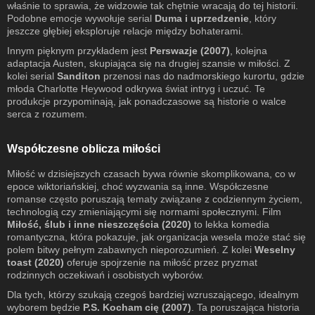
właśnie to sprawia, że widzowie tak chętnie wracają do tej historii.
Podobne emocje wywołuje serial
Duma i uprzedzenie
, który
jeszcze głębiej eksploruje relacje między bohaterami.
Innym pięknym przykładem jest
Perswazje (2007)
, kolejna
adaptacja Austen, skupiająca się na drugiej szansie w miłości. Z
kolei serial
Sanditon
przenosi nas do nadmorskiego kurortu, gdzie
młoda Charlotte Heywood odkrywa świat intryg i uczuć. Te
produkcje przypominają, jak ponadczasowe są historie o walce
serca z rozumem.
Współczesne oblicza miłości
Miłość w dzisiejszych czasach bywa równie skomplikowana, co w
epoce wiktoriańskiej, choć wyzwania są inne. Współczesne
romanse często poruszają tematy związane z codziennym życiem,
technologią czy zmieniającymi się normami społecznymi. Film
Miłość, ślub i inne nieszczęścia (2020)
to lekka komedia
romantyczna, która pokazuje, jak organizacja wesela może stać się
polem bitwy pełnym zabawnych nieporozumień. Z kolei
Weselny
toast (2020)
oferuje spojrzenie na miłość przez pryzmat
rodzinnych oczekiwań i osobistych wyborów.
Dla tych, którzy szukają czegoś bardziej wzruszającego, idealnym
wyborem będzie
P.S. Kocham cię (2007)
. Ta poruszająca historia