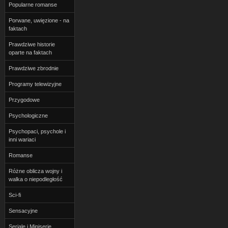
Popularne romanse
Porwane, uwięzione - na
faktach
Prawdziwe historie
oparte na faktach
Prawdziwe zbrodnie
Programy telewizyjne
Przygodowe
Psychologiczne
Psychopaci, psychole i
inni wariaci
Romanse
Różne oblicza wojny i
walka o niepodległość
Sci-fi
Sensacyjne
Seriale i Miniserie