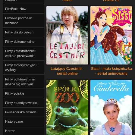
FilmBox+ Now
Filmowa podróż w
nieznane
Filmy dla dorosłych
Filmy dokumentalne
Filmy katastroficzne i
walka o przetrwanie
Filmy motoryzacyjne i
Latający Czestmir -
Sissi - mała księżniczka
wyścigi
serial online
- serial animowany
Filmy od których nie
można się oderwać
Filmy polskie
Filmy skandynawskie
Gwiazdorska obsada
Historyczne
Horror