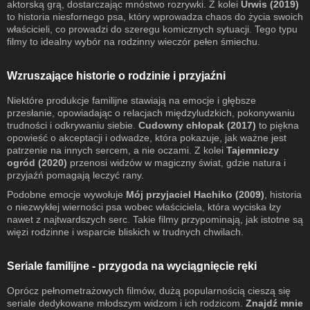
aktorską grą, dostarczając mnóstwo rozrywki. Z kolei
Urwis (2019)
to historia niesfornego psa, który wprowadza chaos do życia swoich
właścicieli, co prowadzi do szeregu komicznych sytuacji. Tego typu
filmy to idealny wybór na rodzinny wieczór pełen śmiechu.
Wzruszające historie o rodzinie i przyjaźni
Niektóre produkcje familijne stawiają na emocje i głębsze
przesłanie, opowiadając o relacjach międzyludzkich, pokonywaniu
trudności i odkrywaniu siebie.
Cudowny chłopak (2017)
to piękna
opowieść o akceptacji i odwadze, która pokazuje, jak ważne jest
patrzenie na innych sercem, a nie oczami. Z kolei
Tajemniczy
ogród (2020)
przenosi widzów w magiczny świat, gdzie natura i
przyjaźń pomagają leczyć rany.
Podobne emocje wywołuje
Mój przyjaciel Hachiko (2009)
, historia
o niezwykłej wierności psa wobec właściciela, która wyciska łzy
nawet z najtwardszych serc. Takie filmy przypominają, jak istotne są
więzi rodzinne i wsparcie bliskich w trudnych chwilach.
Seriale familijne - przygoda na wyciągnięcie ręki
Oprócz pełnometrażowych filmów, dużą popularnością cieszą się
seriale dedykowane młodszym widzom i ich rodzicom.
Znajdź mnie