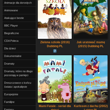
Animacje dla dorosłych
Animowane
Atakujące bestie
BBC Player
Biograficzne
CDA Poleca
Zielona szkoła (2016)
Jak uratować mamę
Dubbing PL
(2015) Dubbing PL
Dla dzieci
Dokumentalne
Dramaty
Dramaty, które na długo
pozostają w pamięci
Dreszczowce o końcu
świata i apokalipsie
Europejskie
Familijne
Mami Fatale - serial dla
Karlsson z dachu (2002)
Fantasy
dzieci
Lektor PL