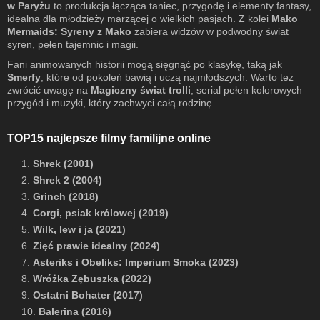
w Paryżu
to produkcja łącząca taniec, przygodę i elementy fantasy,
idealna dla młodzieży marzącej o wielkich pasjach. Z kolei
Mako
Mermaids: Syreny z Mako
zabiera widzów w podwodny świat
syren, pełen tajemnic i magii.
Fani animowanych historii mogą sięgnąć po klasykę, taką jak
Smerfy
, które od pokoleń bawią i uczą najmłodszych. Warto też
zwrócić uwagę na
Magiczny świat trolli
, serial pełen kolorowych
przygód i muzyki, który zachwyci całą rodzinę.
TOP15 najlepsze filmy familijne online
1.
Shrek (2001)
2.
Shrek 2 (2004)
3.
Grinch (2018)
4.
Corgi, psiak królowej (2019)
5.
Wilk, lew i ja (2021)
6.
Zięć prawie idealny (2024)
7.
Asteriks i Obeliks: Imperium Smoka (2023)
8.
Wróżka Zębuszka (2022)
9.
Ostatni Bohater (2017)
10.
Balerina (2016)