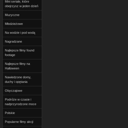
Mini seriale, które
obejrzysz w jeden dzień
Muzyczne
Młodzieżowe
Na wodzie i pod wodą
Nagradzane
Najlepsze filmy found
footage
Najlepsze filmy na
Halloween
Nawiedzone domy,
duchy i opętania
Obyczajowe
Podróże w czasie i
nadprzyrodzone moce
Polskie
Popularne filmy akcji