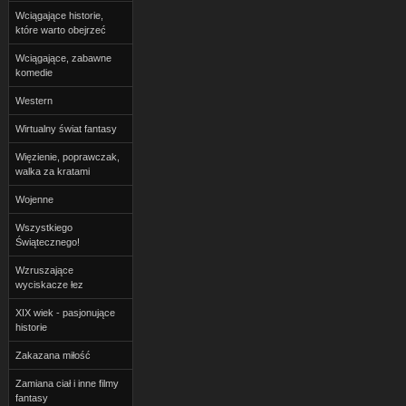
Wciągające historie,
które warto obejrzeć
Wciągające, zabawne
komedie
Western
Wirtualny świat fantasy
Więzienie, poprawczak,
walka za kratami
Wojenne
Wszystkiego
Świątecznego!
Wzruszające
wyciskacze łez
XIX wiek - pasjonujące
historie
Zakazana miłość
Zamiana ciał i inne filmy
fantasy