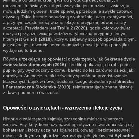
rodzinom. To światy, w których wszystko jest możliwe - zwierzęta
mówią ludzkim głosem, trolle śpiewają przeboje, a zwykłe zabawki
ożywają. Takie historie pobudzają wyobraźnię i uczą kreatywności,
a przy tym często niosą ważne lekcje o przyjaźni, odwadze czy
akceptacji. Przykładem jest
Trolle 2 (2020)
, gdzie kolorowy świat
muzyki i przyjaźni wciąga widzów w rytmiczną przygodę. Innym
hitem jest
Grinch (2018)
, który w zabawny sposób opowiada o tym,
jak ważne jest otwarcie serca na innych, nawet jeśli na początku
wydaje się to trudne.
Równie urzekające są opowieści o zwierzętach, jak
Sekretne życie
zwierzaków domowych (2016)
. Ten film pokazuje, co robią nasi
pupile, gdy wychodzimy z domu, bawiąc do łez zarówno dzieci, jak i
dorosłych. Animacje to także świetny sposób na przedstawienie
klasycznych bajek w nowej odsłonie, czego dowodem jest
Śnieżka
i Fantastyczna Siódemka (2019)
, reinterpretująca znaną historię
z dawką humoru i świeżości.
Opowieści o zwierzętach - wzruszenia i lekcje życia
Historie o zwierzętach zajmują szczególne miejsce w sercach
widzów. Psy, koty, konie czy nawet egzotyczne stworzenia stają się
bohaterami, którzy uczą nas lojalności, odwagi i bezinteresownej
miłości. Jednym z najbardziej wzruszających tytułów jest
Był sobie