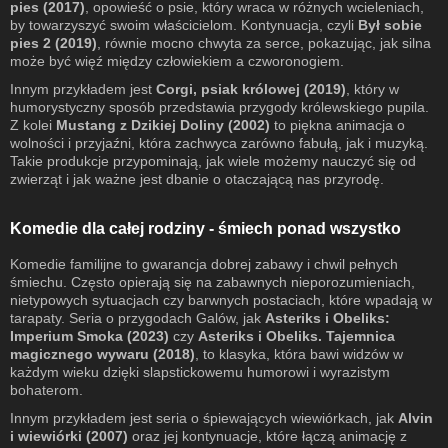
pies (2017)
, opowieść o psie, który wraca w różnych wcieleniach,
by towarzyszyć swoim właścicielom. Kontynuacja, czyli
Był sobie
pies 2 (2019)
, równie mocno chwyta za serce, pokazując, jak silna
może być więź między człowiekiem a czworonogiem.
Innym przykładem jest
Corgi, psiak królowej (2019)
, który w
humorystyczny sposób przedstawia przygody królewskiego pupila.
Z kolei
Mustang z Dzikiej Doliny (2002)
to piękna animacja o
wolności i przyjaźni, która zachwyca zarówno fabułą, jak i muzyką.
Takie produkcje przypominają, jak wiele możemy nauczyć się od
zwierząt i jak ważne jest dbanie o otaczającą nas przyrodę.
Komedie dla całej rodziny - śmiech ponad wszystko
Komedie familijne to gwarancja dobrej zabawy i chwil pełnych
śmiechu. Często opierają się na zabawnych nieporozumieniach,
nietypowych sytuacjach czy barwnych postaciach, które wpadają w
tarapaty. Seria o przygodach Galów, jak
Asteriks i Obeliks:
Imperium Smoka (2023)
czy
Asteriks i Obeliks. Tajemnica
magicznego wywaru (2018)
, to klasyka, która bawi widzów w
każdym wieku dzięki slapstickowemu humorowi i wyrazistym
bohaterom.
Innym przykładem jest seria o śpiewających wiewiórkach, jak
Alvin
i wiewiórki (2007)
oraz jej kontynuacje, które łączą animację z