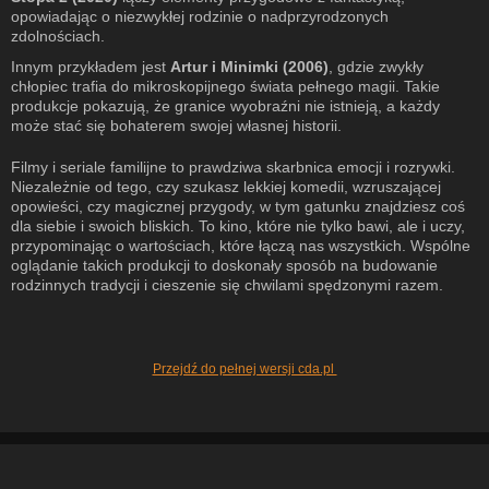
opowiadając o niezwykłej rodzinie o nadprzyrodzonych
zdolnościach.
Innym przykładem jest
Artur i Minimki (2006)
, gdzie zwykły
chłopiec trafia do mikroskopijnego świata pełnego magii. Takie
produkcje pokazują, że granice wyobraźni nie istnieją, a każdy
może stać się bohaterem swojej własnej historii.
Filmy i seriale familijne to prawdziwa skarbnica emocji i rozrywki.
Niezależnie od tego, czy szukasz lekkiej komedii, wzruszającej
opowieści, czy magicznej przygody, w tym gatunku znajdziesz coś
dla siebie i swoich bliskich. To kino, które nie tylko bawi, ale i uczy,
przypominając o wartościach, które łączą nas wszystkich. Wspólne
oglądanie takich produkcji to doskonały sposób na budowanie
rodzinnych tradycji i cieszenie się chwilami spędzonymi razem.
Przejdź do pełnej wersji cda.pl
Nasz serwis wykorzystuje pliki cookie (zobacz
naszą politykę
). Warunki
przechowywania lub dostępu do plików cookies możesz zmienić w