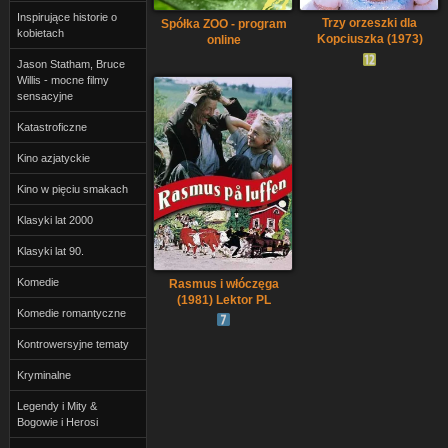
Inspirujące historie o
Trzy orzeszki dla
Spółka ZOO - program
kobietach
Kopciuszka (1973)
online
Napisy PL
Jason Statham, Bruce
Willis - mocne filmy
sensacyjne
Katastroficzne
Kino azjatyckie
Kino w pięciu smakach
Klasyki lat 2000
Klasyki lat 90.
Komedie
Rasmus i włóczęga
(1981) Lektor PL
Komedie romantyczne
Kontrowersyjne tematy
Kryminalne
Legendy i Mity &
Bogowie i Herosi