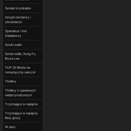
Seriale kryminalne
Seryjni mordercy i
zbrodniarze
Spartakus i inni
Gladiatorzy
Sztuki walki
Sztuki walki, Kung Fu,
Bruce Lee
TOP 20 filmów na
romantyczny wieczór
Thrillery
Thrillery o zjawiskach
nadprzyrodzonych
Trzymające w napięciu
Trzymające w napięciu
filmy grozy
W sieci