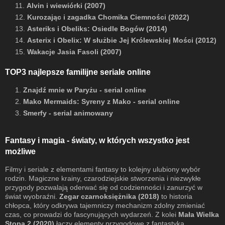
11.
Alvin i wiewiórki (2007)
12.
Kurozając i zagadka Chomika Ciemności (2022)
13.
Asteriks i Obeliks: Osiedle Bogów (2014)
14.
Asterix i Obelix: W służbie Jej Królewskiej Mości (2012)
15.
Wakacje Jasia Fasoli (2007)
TOP3 najlepsze familijne seriale online
1.
Znajdź mnie w Paryżu - serial online
2.
Mako Mermaids: Syreny z Mako - serial online
3.
Smerfy - serial animowany
Fantasy i magia - światy, w których wszystko jest
możliwe
Filmy i seriale z elementami fantasy to kolejny ulubiony wybór
rodzin. Magiczne krainy, czarodziejskie stworzenia i niezwykłe
przygody pozwalają oderwać się od codzienności i zanurzyć w
świat wyobraźni.
Zegar czarnoksiężnika (2018)
to historia
chłopca, który odkrywa tajemniczy mechanizm zdolny zmieniać
czas, co prowadzi do fascynujących wydarzeń. Z kolei
Mała Wielka
Stopa 2 (2020)
łączy elementy przygodowe z fantastyką,