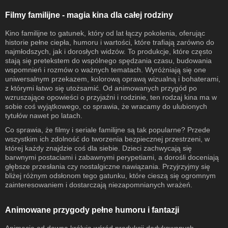
Filmy familijne - magia kina dla całej rodziny
Kino familijne to gatunek, który od lat łączy pokolenia, oferując
historie pełne ciepła, humoru i wartości, które trafiają zarówno do
najmłodszych, jak i dorosłych widzów. To produkcje, które często
stają się pretekstem do wspólnego spędzania czasu, budowania
wspomnień i rozmów o ważnych tematach. Wyróżniają się one
uniwersalnym przekazem, kolorową oprawą wizualną i bohaterami,
z którymi łatwo się utożsamić. Od animowanych przygód po
wzruszające opowieści o przyjaźni i rodzinie, ten rodzaj kina ma w
sobie coś wyjątkowego, co sprawia, że wracamy do ulubionych
tytułów nawet po latach.
Co sprawia, że filmy i seriale familijne są tak popularne? Przede
wszystkim ich zdolność do tworzenia bezpiecznej przestrzeni, w
której każdy znajdzie coś dla siebie. Dzieci zachwycają się
barwnymi postaciami i zabawnymi perypetiami, a dorośli doceniają
głębsze przesłania czy nostalgiczne nawiązania. Przyjrzyjmy się
bliżej różnym odsłonom tego gatunku, które cieszą się ogromnym
zainteresowaniem i dostarczają niezapomnianych wrażeń.
Animowane przygody pełne humoru i fantazji
Animacje od dawna królują wśród produkcji dedykowanych