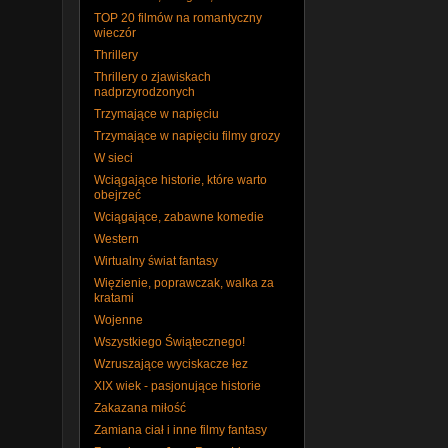
TOP 20 filmów na romantyczny
wieczór
Thrillery
Thrillery o zjawiskach
nadprzyrodzonych
Trzymające w napięciu
Trzymające w napięciu filmy grozy
W sieci
Wciągające historie, które warto
obejrzeć
Wciągające, zabawne komedie
Western
Wirtualny świat fantasy
Więzienie, poprawczak, walka za
kratami
Wojenne
Wszystkiego Świątecznego!
Wzruszające wyciskacze łez
XIX wiek - pasjonujące historie
Zakazana miłość
Zamiana ciał i inne filmy fantasy