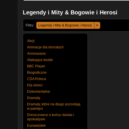
Legendy i Mity & Bogowie i Herosi
×
Filtry:
Legendy i Mity & Bogowie i Herosi
Akcji
Animacje dla dorosłych
Animowane
Atakujące bestie
BBC Player
Biograficzne
CDA Poleca
Dla dzieci
Dokumentalne
Dramaty
Dramaty, które na długo pozostają
w pamięci
Dreszczowce o końcu świata i
apokalipsie
Europejskie