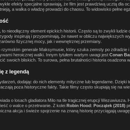
zwykłe efekty specjalne sprawiają, że film jest prawdziwą ucztą dla oc
stnieją, a walka o władzę prowadzi do chaosu. To widowisko pełne eg
wość
 to nieodłączny element epickich historii. Często są to zwykli ludzi
gody inspirują i przypominają, że nawet w obliczu największych wyz
 zarówno fizycznej mocy, jak i wewnętrznej przemiany.
o rzymskim generale Maksymusie, który szuka zemsty po zdradzie i u
tywami heroicznej walki. Innym tytułem wartym uwagi jest
Conan Bar
woich bliskich. To surowa, pełna brutalności historia osadzona w 
ię z legendą
 wydarzeń, dodając do nich elementy mityczne lub legendarne. Dzię
zają poza historyczne fakty. Takie filmy często skupiają się na wiel
owiada o losach gladiatora Milo na tle tragicznej erupcji Wezuwiusza
eść o walce o przetrwanie. Z kolei
Robin Hood: Początek (2018)
pr
amiczna akcja i świeże spojrzenie na znaną historię przyciągają uwag
m