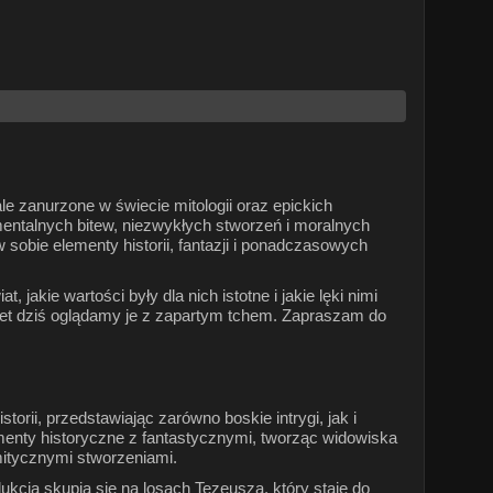
e zanurzone w świecie mitologii oraz epickich
entalnych bitew, niezwykłych stworzeń i moralnych
sobie elementy historii, fantazji i ponadczasowych
 jakie wartości były dla nich istotne i jakie lęki nimi
awet dziś oglądamy je z zapartym tchem. Zapraszam do
orii, przedstawiając zarówno boskie intrygi, jak i
menty historyczne z fantastycznymi, tworząc widowiska
 mitycznymi stworzeniami.
odukcja skupia się na losach Tezeusza, który staje do