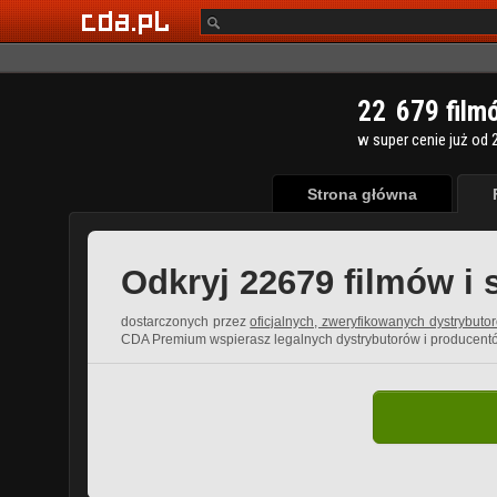
2
2
6
7
9
film
w super cenie już od 2
Strona główna
Odkryj 22679 filmów i 
dostarczonych przez
oficjalnych, zweryfikowanych dystrybuto
CDA Premium wspierasz legalnych dystrybutorów i producent