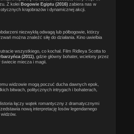
zu. Z kolei
Bogowie Egiptu (2016)
zabiera nas w
zotycznych krajobrazów i dynamicznej akcji.
e obdarzeni niezwykłą odwagą lub półbogowie, którzy
wań można znaleźć siłę do działania. Kino uwielbia
tracie wszystkiego, co kochał. Film Ridleya Scotta to
barzyńca (2011)
, gdzie główny bohater, wcielony przez
świecie miecza i magii.
ki temu widzowie mogą poczuć ducha dawnych epok,
kich bitwach, politycznych intrygach i bohaterach,
. Historia łączy wątek romantyczny z dramatycznymi
zedstawia nową interpretację losów legendarnego
ę widzów.