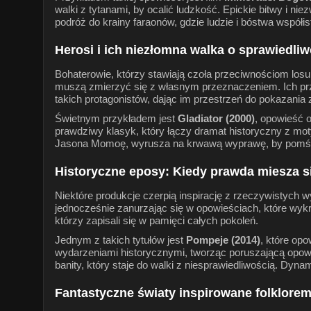
walki z tytanami, by ocalić ludzkość. Epickie bitwy i nie
podróż do krainy faraonów, gdzie ludzie i bóstwa współi
Herosi i ich niezłomna walka o sprawiedli
Bohaterowie, którzy stawiają czoła przeciwnościom losu,
muszą zmierzyć się z własnym przeznaczeniem. Ich przy
takich protagonistów, dając im przestrzeń do pokazania
Świetnym przykładem jest
Gladiator (2000)
, opowieść 
prawdziwy klasyk, który łączy dramat historyczny z mo
Jasona Momoę, wyrusza na krwawą wyprawę, by pomścić s
Historyczne eposy: Kiedy prawda miesza s
Niektóre produkcje czerpią inspirację z rzeczywistych
jednocześnie zanurzając się w opowieściach, które wykrac
którzy zapisali się w pamięci całych pokoleń.
Jednym z takich tytułów jest
Pompeje (2014)
, które op
wydarzeniami historycznymi, tworząc poruszającą opowi
banity, który staje do walki z niesprawiedliwością. Dyn
Fantastyczne światy inspirowane folklore