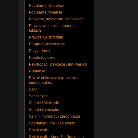
Popularne filmy akcji
Popularne romanse
Porwane, uwięzione - na faktach
Prawdziwe historie oparte na
faktach
Prawdziwe zbrodnie
Programy telewizyjne
Przygodowe
Psychologiczne
Psychopaci, psychole i inni wariaci
Romanse
Różne oblicza wojny i walka o
niepodległość
Sci-fi
Sensacyjne
Seriale i Miniserie
Seriale kryminalne
Seryjni mordercy i zbrodniarze
Spartakus i inni Gladiatorzy
Sztuki walki
Sztuki walki, Kung Fu, Bruce Lee