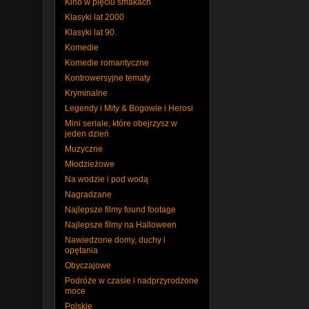
Kino w pięciu smakach
Klasyki lat 2000
Klasyki lat 90.
Komedie
Komedie romantyczne
Kontrowersyjne tematy
Kryminalne
Legendy i Mity & Bogowie i Herosi
Mini seriale, które obejrzysz w
jeden dzień
Muzyczne
Młodzieżowe
Na wodzie i pod wodą
Nagradzane
Najlepsze filmy found footage
Najlepsze filmy na Halloween
Nawiedzone domy, duchy i
opętania
Obyczajowe
Podróże w czasie i nadprzyrodzone
moce
Polskie