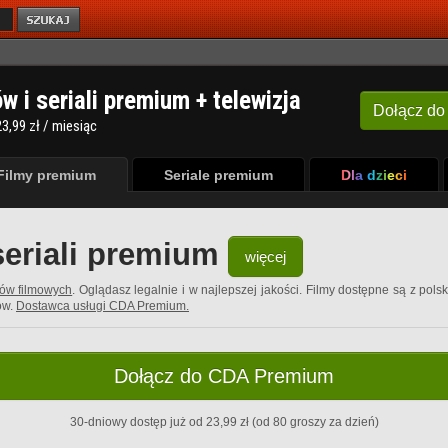
ów i seriali premium + telewizja
Dołącz
do
3,99 zł / miesiąc
Filmy premium
Seriale premium
Dla dzieci
seriali premium
więcej
rów filmowych
. Oglądasz legalnie i w najlepszej jakości. Filmy dostępne są z pols
ów.
Dostawca usługi CDA Premium.
Dołącz do CDA Premium
30-dniowy dostęp już od 23,99 zł (od 80 groszy za dzień)