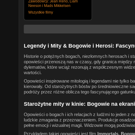
Zawodowcy: Jean Reno, Liam
Neeson i Mads Mikkelsen
Wszystkie filmy
Legendy i Mity & Bogowie i Herosi: Fascyn
Historie o potężnych bogach, niezłomnych herosach i st
opowieści przenoszą nas w czasy, gdy granica między r
dylematów, które wciąż rezonują z współczesnym widzem.
wartości.
Opowieści inspirowane mitologią i legendami nie tylko bawi
kierowały. Od starożytnych bóstw po średniowieczne sa
podróży przez różne oblicza tego fascynującego gatunk
Starożytne mity w kinie: Bogowie na ekran
Opowieści o bogach i ich relacjach z ludźmi to jeden z n
ludzkie zmagania z przeznaczeniem. Produkcje osadzone
pełne emocji i wizualnej magii. Widzowie mogą podziwiać
Przykładem takiej opowieści jest film
Immortals. Bogowi