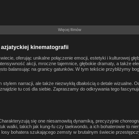
Więcej filmów
azjatyckiej kinematografii
iecie, oferując unikalne połączenie emocji, estetyki i kulturowej gł
ntensywność akcji, mroczne tajemnice, głębokie dramaty, a także ele
sto balansując na granicy gatunków. W tym tekście przybliżymy bogac
ym stylem narracji, ale także niezwykłą dbałością o detale wizualn
y znajdzie tu coś dla siebie. Zapraszamy do odkrywania tego fascynu
. Charakteryzują się one niesamowitą dynamiką, precyzyjnie choreo
sztuk walki, takich jak kung-fu czy taekwondo, a ich bohaterowie to
ą losy bohatera szukającego zemsty w brutalnym świecie przestępczy