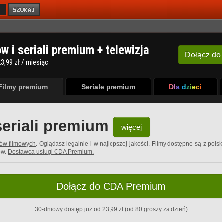
ów i seriali premium + telewizja
Dołącz
do
3,99 zł / miesiąc
Filmy premium
Seriale premium
Dla dzieci
seriali premium
więcej
rów filmowych
. Oglądasz legalnie i w najlepszej jakości. Filmy dostępne są z pols
ów.
Dostawca usługi CDA Premium.
Dołącz do CDA Premium
30-dniowy dostęp już od 23,99 zł (od 80 groszy za dzień)