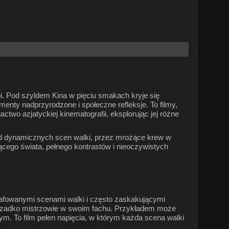
ębi. Pod szyldem Kina w pięciu smakach kryje się
menty nadprzyrodzone i społeczne refleksje. To filmy,
two azjatyckiej kinematografii, eksplorując jej różne
e. Od dynamicznych scen walki, przez mrożące krew w
jącego świata, pełnego kontrastów i nieoczywistych
grafowanymi scenami walki i często zaskakującymi
 nierzadko mistrzowie w swoim fachu. Przykładem może
m. To film pełen napięcia, w którym każda scena walki