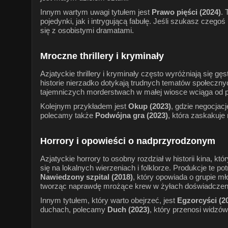
Innym wartym uwagi tytułem jest
Prawo pięści (2024)
. 
pojedynki, jak i intrygującą fabułę. Jeśli szukasz czeg
się z osobistymi dramatami.
Mroczne thrillery i kryminały
Azjatyckie thrillery i kryminały często wyróżniają się 
historie nierzadko dotykają trudnych tematów społeczny
tajemniczych morderstwach w małej wiosce wciąga od p
Kolejnym przykładem jest
Okup (2023)
, gdzie negocjac
polecamy także
Podwójna gra (2023)
, która zaskakuje
Horrory i opowieści o nadprzyrodzonym
Azjatyckie horrory to osobny rozdział w historii kina, 
się na lokalnych wierzeniach i folklorze. Produkcje te p
Nawiedzony szpital (2018)
, który opowiada o grupie mł
tworząc naprawdę mrożące krew w żyłach doświadczen
Innym tytułem, który warto obejrzeć, jest
Egzorcyści (2
duchach, polecamy
Duch (2023)
, który przenosi widzów