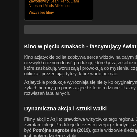
Zawodowcy: Jean Reno, Liam
Neeson i Mads Mikkelsen
Wszystkie filmy
Kino w pięciu smakach - fascynujący świat 
Kino azjatyckie od lat zdobywa serca widzów na całym św
niezwykła różnorodność produkcji, które łączą w sobie i
które zaskakują, wzruszają i prowokują do myślenia, czę
oblicza i prezentując tytuły, które warto poznać.
Azjatyckie produkcje wyróżniają się nie tylko oryginaln
żyłach horrory, po poruszające historie rodzinne - każd
rozwiązań fabularnych.
Dynamiczna akcja i sztuki walki
Filmy akcji z Azji to prawdziwa wizytówka tego regionu
zwrotami akcji. Produkcje te często czerpią z tradycji 
być
Potrójne zagrożenie (2019)
, gdzie widzowie śledz
jest małym dziełem sztuki.