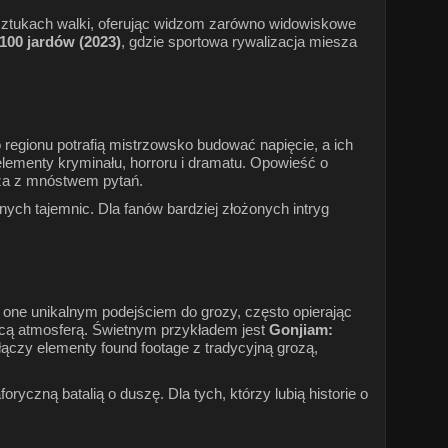
 o sztukach walki, oferując widzom zarówno widowiskowe
100 jardów (2023)
, gdzie sportowa rywalizacja miesza
o regionu potrafią mistrzowsko budować napięcie, a ich
 elementy kryminału, horroru i dramatu. Opowieść o
dza z mnóstwem pytań.
nych tajemnic. Dla fanów bardziej złożonych intryg
ę one unikalnym podejściem do grozy, często opierając
ojącą atmosferą. Świetnym przykładem jest
Gonjiam:
łączy elementy found footage z tradycyjną grozą,
ryczną batalią o duszę. Dla tych, którzy lubią historie o