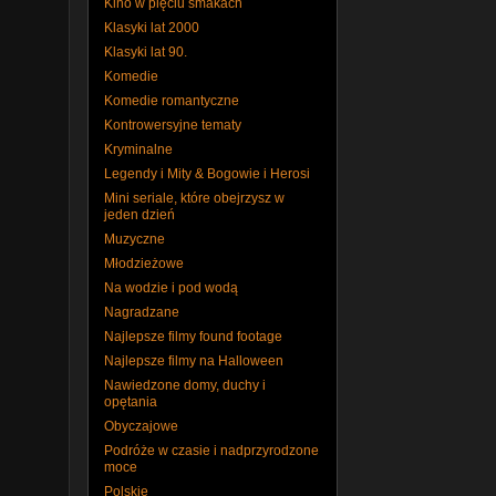
Kino w pięciu smakach
Klasyki lat 2000
Klasyki lat 90.
Komedie
Komedie romantyczne
Kontrowersyjne tematy
Kryminalne
Legendy i Mity & Bogowie i Herosi
Mini seriale, które obejrzysz w
jeden dzień
Muzyczne
Młodzieżowe
Na wodzie i pod wodą
Nagradzane
Najlepsze filmy found footage
Najlepsze filmy na Halloween
Nawiedzone domy, duchy i
opętania
Obyczajowe
Podróże w czasie i nadprzyrodzone
moce
Polskie