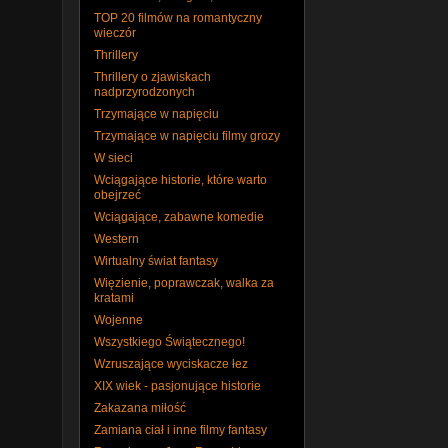
TOP 20 filmów na romantyczny
wieczór
Thrillery
Thrillery o zjawiskach
nadprzyrodzonych
Trzymające w napięciu
Trzymające w napięciu filmy grozy
W sieci
Wciągające historie, które warto
obejrzeć
Wciągające, zabawne komedie
Western
Wirtualny świat fantasy
Więzienie, poprawczak, walka za
kratami
Wojenne
Wszystkiego Świątecznego!
Wzruszające wyciskacze łez
XIX wiek - pasjonujące historie
Zakazana miłość
Zamiana ciał i inne filmy fantasy