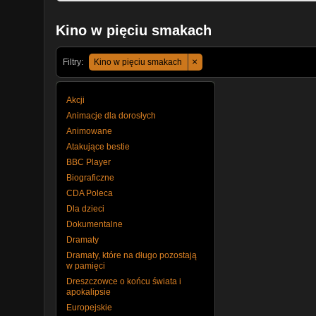
Kino w pięciu smakach
×
Filtry:
Kino w pięciu smakach
Akcji
Animacje dla dorosłych
Animowane
Atakujące bestie
BBC Player
Biograficzne
CDA Poleca
Dla dzieci
Dokumentalne
Dramaty
Dramaty, które na długo pozostają
w pamięci
Dreszczowce o końcu świata i
apokalipsie
Europejskie