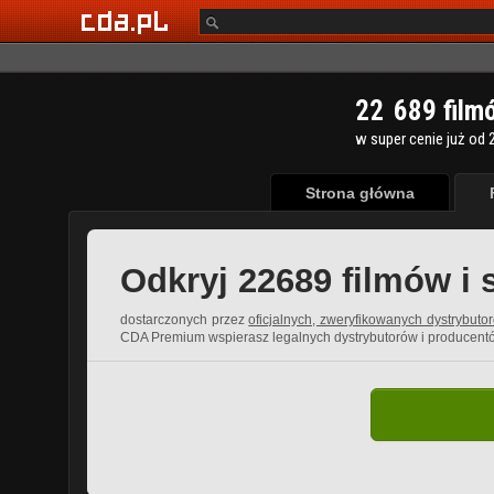
2
2
6
8
9
film
w super cenie już od 2
Strona główna
Odkryj 22689 filmów i 
dostarczonych przez
oficjalnych, zweryfikowanych dystrybuto
CDA Premium wspierasz legalnych dystrybutorów i producent