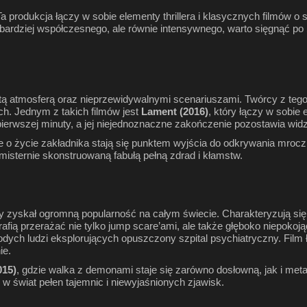
Ta produkcja łączy w sobie elementy thrillera i klasycznych filmów
oś bardziej współczesnego, ale równie intensywnego, warto sięgnąć po
gęstą atmosferą oraz nieprzewidywalnymi scenariuszami. Twórcy z teg
ch. Jednym z takich filmów jest
Lament (2016)
, który łączy w sobie
ierwszej minuty, a jej niejednoznaczne zakończenie pozostawia wi
je o życie zakładnika stają się punktem wyjścia do odkrywania mrocz
 misternie skonstruowaną fabułą pełną zdrad i kłamstw.
który zyskał ogromną popularność na całym świecie. Charakteryzują si
otrafią przerażać nie tylko jump scare’ami, ale także głęboko niepok
odych ludzi eksplorujących opuszczony szpital psychiatryczny. Film 
ie.
015)
, gdzie walka z demonami staje się zarówno dosłowną, jak i metafo
 w świat pełen tajemnic i niewyjaśnionych zjawisk.