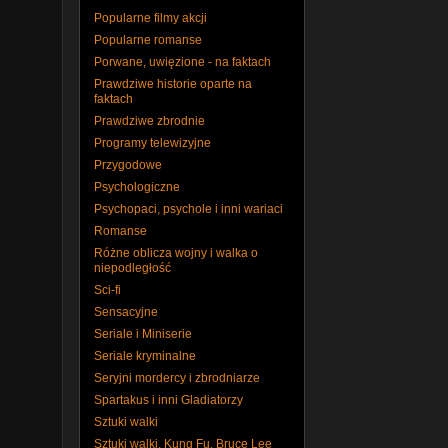
Popularne filmy akcji
Popularne romanse
Porwane, uwięzione - na faktach
Prawdziwe historie oparte na
faktach
Prawdziwe zbrodnie
Programy telewizyjne
Przygodowe
Psychologiczne
Psychopaci, psychole i inni wariaci
Romanse
Różne oblicza wojny i walka o
niepodległość
Sci-fi
Sensacyjne
Seriale i Miniserie
Seriale kryminalne
Seryjni mordercy i zbrodniarze
Spartakus i inni Gladiatorzy
Sztuki walki
Sztuki walki, Kung Fu, Bruce Lee