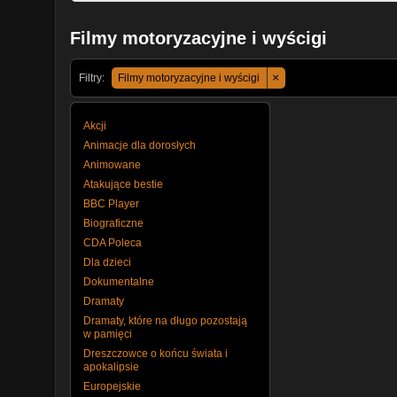
Filmy motoryzacyjne i wyścigi
×
Filtry:
Filmy motoryzacyjne i wyścigi
Akcji
Animacje dla dorosłych
Animowane
Atakujące bestie
BBC Player
Biograficzne
CDA Poleca
Dla dzieci
Dokumentalne
Dramaty
Dramaty, które na długo pozostają
w pamięci
Dreszczowce o końcu świata i
apokalipsie
Europejskie