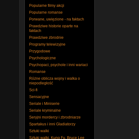
Popularne filmy akcji
Popularne romanse
Porwane, uwięzione - na faktach
Prawdziwe historie oparte na
faktach
Prawdziwe zbrodnie
Programy telewizyjne
Przygodowe
Psychologiczne
Psychopaci, psychole i inni wariaci
Romanse
Różne oblicza wojny i walka o
niepodległość
Sci-fi
Sensacyjne
Seriale i Miniserie
Seriale kryminalne
Seryjni mordercy i zbrodniarze
Spartakus i inni Gladiatorzy
Sztuki walki
Sztuki walki, Kung Fu, Bruce Lee