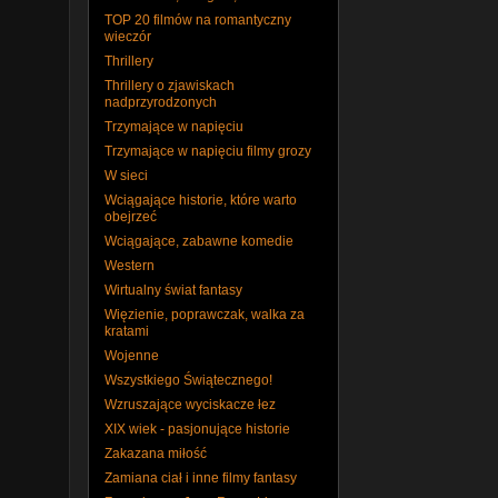
TOP 20 filmów na romantyczny
wieczór
Thrillery
Thrillery o zjawiskach
nadprzyrodzonych
Trzymające w napięciu
Trzymające w napięciu filmy grozy
W sieci
Wciągające historie, które warto
obejrzeć
Wciągające, zabawne komedie
Western
Wirtualny świat fantasy
Więzienie, poprawczak, walka za
kratami
Wojenne
Wszystkiego Świątecznego!
Wzruszające wyciskacze łez
XIX wiek - pasjonujące historie
Zakazana miłość
Zamiana ciał i inne filmy fantasy