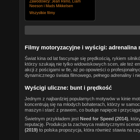
Zawodowcy: Jean Reno, Liam
Neeson i Mads Mikkelsen
Wszystkie filmy
Filmy motoryzacyjne i wyścigi: adrenalina 
Świat kina od lat fascynuje się prędkością, rykiem siln
którzy szukają nie tylko widowiskowych scen, ale też e
akcji z pościgami w tle, aż po opowieści o profesjonaln
dynamicznego świata filmowego, pełnego adrenaliny i 
Wyścigi uliczne: bunt i prędkość
Jednym z najbardziej popularnych motywów w kinie motor
koncentrują się na młodych bohaterach, którzy w samoc
maszyn i starć z prawem, co buduje napięcie i przyciąg
Świetnym przykładem jest
Need for Speed (2014)
, któ
reputację. Produkcja ta zachwyca realistycznymi scena
(2019)
to polska propozycja, która również stawia na szy