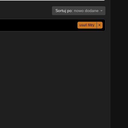
Sortuj po:
nowo dodane
×
usuń filtry