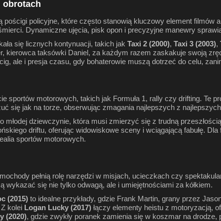
h obrotach
ścigi policyjne, które często stanowią kluczowy element filmów ak
śmierci. Dynamiczne ujęcia, pisk opon i precyzyjne manewry sprawiaj
kała się licznych kontynuacji, takich jak
Taxi 2 (2000)
,
Taxi 3 (2003)
,
r, kierowca taksówki Daniel, za każdym razem zaskakuje swoją zręc
ościg, ale i presja czasu, gdy bohaterowie muszą dotrzeć do celu, zan
e sportów motorowych, takich jak Formuła 1, rally czy drifting. Te p
ć się jak na torze, obserwując zmagania najlepszych z najlepszych
 o młodej dziewczynie, która musi zmierzyć się z trudną przeszłością
ńskiego driftu, oferując widowiskowe sceny i wciągającą fabułę. Dl
 realia sportów motorowych.
samochody pełnią rolę narzędzi w misjach, ucieczkach czy spektakula
 wykazać się nie tylko odwagą, ale i umiejętnościami za kółkiem.
c (2015)
to idealne przykłady, gdzie Frank Martin, grany przez Jas
 Z kolei
Logan Lucky (2017)
łączy elementy heistu z motoryzacją, ofe
y (2020)
, gdzie zwykły poranek zamienia się w koszmar na drodze, p