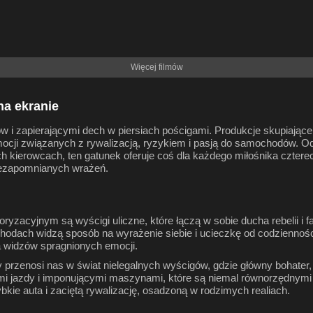
Więcej filmów
na ekranie
ików i zapierającymi dech w piersiach pościgami. Produkcje skupiając
mocji związanych z rywalizacją, ryzykiem i pasją do samochodów. Od 
ych kierowcach, ten gatunek oferuje coś dla każdego miłośnika cztere
niezapomnianych wrażeń.
yzacyjnym są wyścigi uliczne, które łączą w sobie ducha rebelii i 
hodach widzą sposób na wyrażenie siebie i ucieczkę od codziennośc
a widzów spragnionych emocji.
ry przenosi nas w świat nielegalnych wyścigów, gdzie główny bohater
mi jazdy i imponującymi maszynami, które są niemal równorzędnymi 
bkie auta i zaciętą rywalizację, osadzoną w rodzimych realiach.