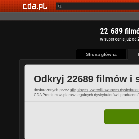
2
2
6
8
9
film
w super cenie już od 2
Strona główna
Odkryj 22689 filmów i 
dostarczonych przez
oficjalnych, zweryfikowanych dystrybuto
CDA Premium wspierasz legalnych dystrybutorów i producent