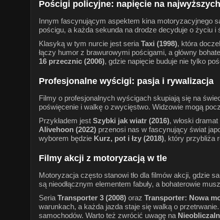
Pościgi policyjne: napięcie na najwyższyc
Innym fascynującym aspektem kina motoryzacyjnego są po
pościgu, a każda sekunda na drodze decyduje o życiu i 
Klasyką w tym nurcie jest seria
Taxi (1998)
, która docze
łączy humor z brawurowymi pościgami, a główny bohate
16 przecznic (2006)
, gdzie napięcie buduje nie tylko p
Profesjonalne wyścigi: pasja i rywalizacja
Filmy o profesjonalnych wyścigach skupiają się na świeci
poświęcenie i walkę o zwycięstwo. Widzowie mogą poczu
Przykładem jest
Szybki jak wiatr (2016)
, włoski dramat
Alivehoon (2022)
przenosi nas w fascynujący świat japo
wyborem będzie
Kurz, pot i łzy (2018)
, który przybliża
Filmy akcji z motoryzacją w tle
Motoryzacja często stanowi tło dla filmów akcji, gdzie 
są nieodłącznym elementem fabuły, a bohaterowie muszą
Seria
Transporter 3 (2008)
oraz
Transporter: Nowa mo
warunkach, a każda jazda staje się walką o przetrwanie.
samochodów. Warto też zwrócić uwagę na
Nieobliczaln