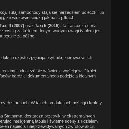
cji. Tutaj samochody stają się narzędziem ucieczki lub
ą, że widzowie siedzą jak na szpilkach.
Taxi 4 (2007)
oraz
Taxi 5 (2018)
. Ta francuska seria
znością za kółkiem. Innym wartym uwagi tytułem jest
im będzie za późno.
rodukcje często zgłębiają psychikę kierowców, ich
.
 rodziny i odnaleźć się w świecie wyścigów. Z kolei
a fanów bardziej dokumentalnego podejścia idealnym
rnych starciach. W takich produkcjach pościgi i kraksy
ona Stathama, dostarcza przesyłki w ekstremalnych
rując inteligentną fabułę i świetne sceny z udziałem
ełen napięcia i nieprzewidywalnych zwrotów akcji.