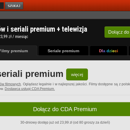
ów i seriali premium + telewizja
Dołącz
do
3,99 zł / miesiąc
Filmy premium
Seriale premium
Dla dzieci
seriali premium
więcej
rów filmowych
. Oglądasz legalnie i w najlepszej jakości. Filmy dostępne są z pols
ów.
Dostawca usługi CDA Premium.
Dołącz do CDA Premium
30-dniowy dostęp już od 23,99 zł (od 80 groszy za dzień)