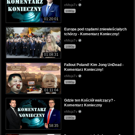
eMisjaTv
1080p
01:20:01
Europa pod rządami zniewieściałych
tchórzy - Komentarz Konieczny!
eMisjaTv
1080p
01:08:31
Fallout Poland! Kim Jong UnDead -
Komentarz Konieczny!
eMisjaTv
1080p
01:11:04
Gdzie ten Kościół walczący? -
Komentarz Konieczny
eMisjaTv
1080p
58:35