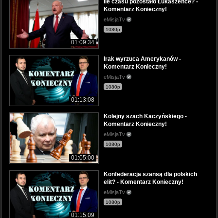
Ile czasu pozostało Łukaszence? -
Komentarz Konieczny!
eMisjaTv
1080p
01:09:34
Irak wyrzuca Amerykanów -
Komentarz Konieczny!
eMisjaTv
1080p
01:13:08
Kolejny szach Kaczyńskiego -
Komentarz Konieczny!
eMisjaTv
1080p
01:05:00
Konfederacja szansą dla polskich
elit? - Komentarz Konieczny!
eMisjaTv
1080p
01:15:09