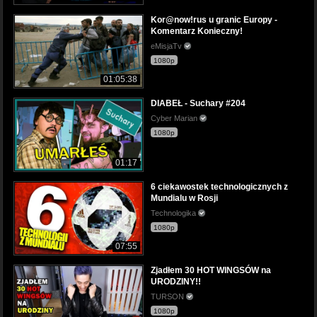
Kor@now!rus u granic Europy -
Komentarz Konieczny!
eMisjaTv
1080p
01:05:38
DIABEŁ - Suchary #204
Cyber Marian
1080p
01:17
6 ciekawostek technologicznych z
Mundialu w Rosji
Technologika
1080p
07:55
Zjadłem 30 HOT WINGSÓW na
URODZINY!!
TURSON
1080p