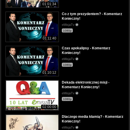
01:01:34
Co z tym prezydentem? - Komentarz
Konieczny!
eMisjaTv
1080p
01:11:40
Czas apokalipsy - Komentarz
Konieczny!
eMisjaTv
1080p
01:10:12
Dekada elektronicznej misji -
Komentarz Konieczny!
eMisjaTv
1080p
02:00:00
Dlaczego media kłamią? - Komentarz
Konieczny!
eMisjaTv