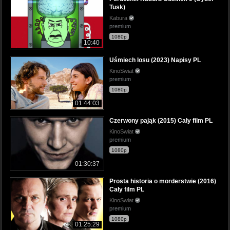
Tusk)
Kabura
premium
1080p
10:40
Uśmiech losu (2023) Napisy PL
KinoSwiat
premium
1080p
01:44:03
Czerwony pająk (2015) Cały film PL
KinoSwiat
premium
1080p
01:30:37
Prosta historia o morderstwie (2016)
Cały film PL
KinoSwiat
premium
1080p
01:25:29