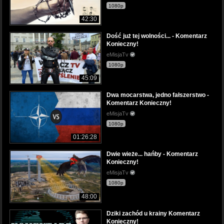
1080p
42:30
Dość już tej wolności... - Komentarz
Konieczny!
eMisjaTv
1080p
45:09
Dwa mocarstwa, jedno fałszerstwo -
Komentarz Konieczny!
eMisjaTv
1080p
01:26:28
Dwie wieże... hańby - Komentarz
Konieczny!
eMisjaTv
1080p
48:00
Dziki zachód u krainy Komentarz
Konieczny!