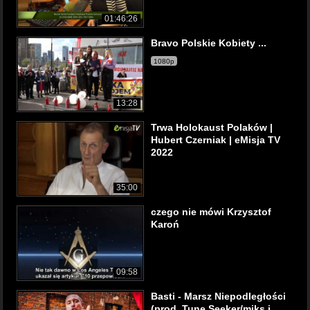
01:46:26
Bravo Polskie Kobiety ...
1080p
13:28
Trwa Holokaust Polaków |
Hubert Czerniak | eMisja TV
2022
35:00
czego nie mówi Krzysztof
Karoń
09:58
Basti - Marsz Niepodległości
(prod. Tune Seeker/miks i