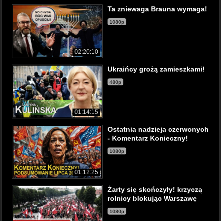
Ta zniewaga Brauna wymaga!
1080p
02:20:10
Ukraińcy grożą zamieszkami!
480p
01:14:15
Ostatnia nadzieja czerwonych
- Komentarz Konieczny!
1080p
01:12:25
Żarty się skończyły! krzyczą
rolnicy blokując Warszawę
1080p