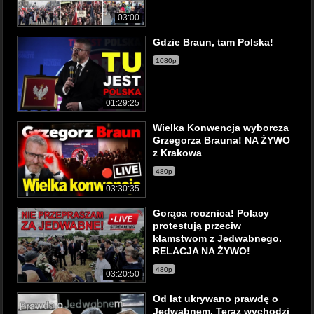
03:00
Gdzie Braun, tam Polska!
1080p
01:29:25
Wielka Konwencja wyborcza
Grzegorza Brauna! NA ŻYWO
z Krakowa
480p
03:30:35
Gorąca rocznica! Polacy
protestują przeciw
kłamstwom z Jedwabnego.
RELACJA NA ŻYWO!
480p
03:20:50
Od lat ukrywano prawdę o
Jedwabnem. Teraz wychodzi