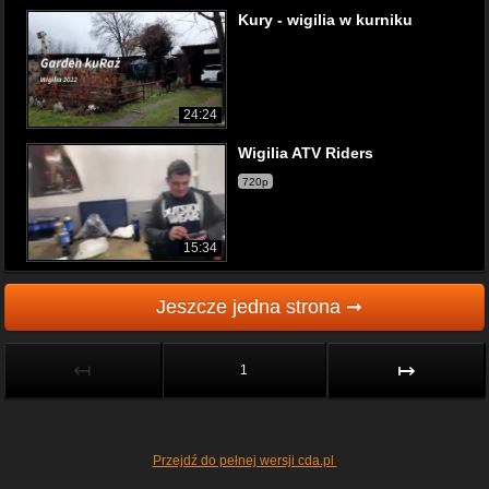
Kury - wigilia w kurniku
24:24
Wigilia ATV Riders
720p
15:34
Jeszcze jedna strona ➞
↤
↦
1
Przejdź do pełnej wersji cda.pl