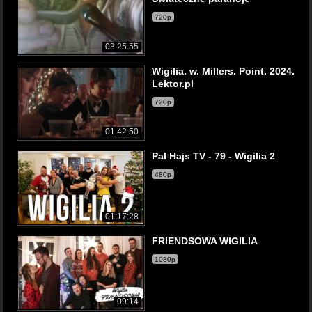
720p
03:25:55
Wigilia. w. Millers. Point. 2024.
Lektor.pl
720p
01:42:50
Pal Hajs TV - 79 - Wigilia 2
480p
01:17:28
FRIENDSOWA WIGILIA
1080p
09:14