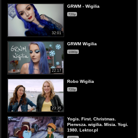
GRWM - Wigilia
720p
32:01
GRWM Wigilia
1080p
22:17
Robo Wigilia
720p
23:35
Yogis. First. Christmas.
Pierwsza. wigilia. Misia. Yogi.
1980. Lektor.pl