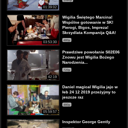
1080p
01:39:02
Wigilia Świętego Marcina!
Wspólne gotowanie w SK!
Pierogi, Bigos, Impreza!
Skrzydlata Kompanija Q&A!
480p
03:53:30
Prawdziwe powołanie S02E06
Znowu jest Wigilia Bożego
Narodzenia...
720p
42:19
Daniel magical Wigilia jajo w
łeb 24 12 2019 przeżyjmy to
jeszcze raz
480p
05:59:57
Inspektor George Gently