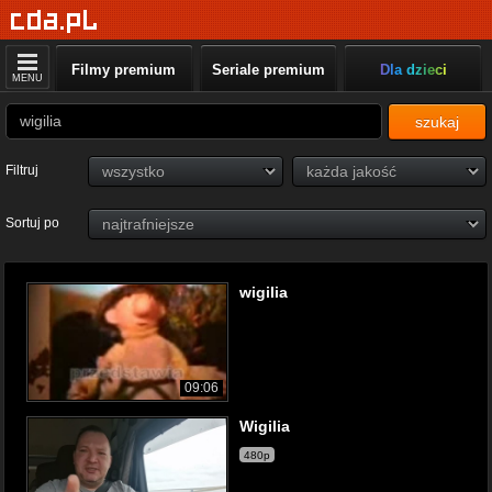
Filmy premium
Seriale premium
Dla dzieci
MENU
szukaj
Filtruj
Sortuj po
wigilia
09:06
Wigilia
480p