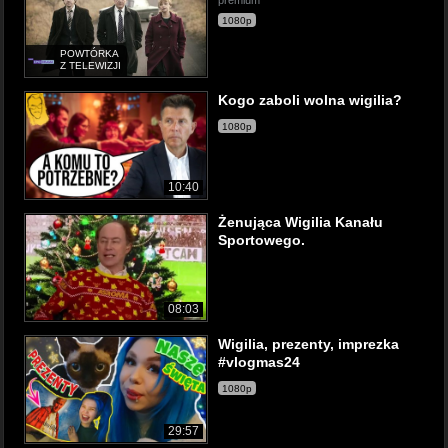
premium
1080p
POWTÓRKA
Z TELEWIZJI
Kogo zaboli wolna wigilia?
1080p
10:40
Żenująca Wigilia Kanału
Sportowego.
08:03
Wigilia, prezenty, imprezka
#vlogmas24
1080p
29:57