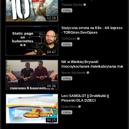
Topowa Dycha
1080p
12:16
Statyczna strona na K8s - 4/4 ingress
- TORGiren DevOpses
TORGiren
1080p
04:47
NK w Wielkiej Brytanii!
#nocnykochanek #wielkabrytania #uk
Nocny Kochanek
1080p
00:36
Leci SAMOLOT || DrobNutki ||
Piosenki DLA DZIECI
NutkoSfera
1080p
04:15