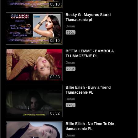
05:10
Becky G - Mayores Starsi
Tłumaczenie pl
Doran
720p
05:10
BETTA LEMME - BAMBOLA
TŁUMACZENIE PL
Doran
720p
03:33
Billie Eilish - Bury a friend
Tłumaczenie PL
Doran
720p
03:32
Billie Eilish - No Time To Die
tłumaczenie PL
Doran