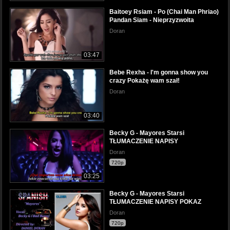
Baitoey Rsiam - Po (Chai Man Phriao)
Pandan Siam - Nieprzyzwoita
Doran
03:47
Bebe Rexha - I'm gonna show you
crazy Pokażę wam szał!
Doran
03:40
Becky G - Mayores Starsi
TŁUMACZENIE NAPISY
Doran
720p
03:25
Becky G - Mayores Starsi
TŁUMACZENIE NAPISY POKAZ
Doran
720p