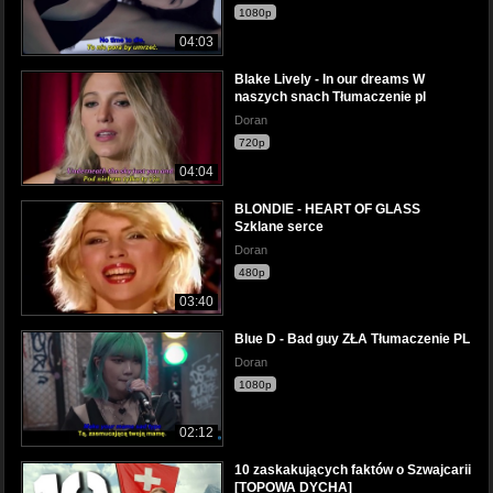
1080p
04:03
Blake Lively - In our dreams W
naszych snach Tłumaczenie pl
Doran
720p
04:04
BLONDIE - HEART OF GLASS
Szklane serce
Doran
480p
03:40
Blue D - Bad guy ZŁA Tłumaczenie PL
Doran
1080p
02:12
10 zaskakujących faktów o Szwajcarii
[TOPOWA DYCHA]