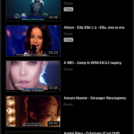
Doran
720p
04:06
Alizee - Ella Elle L'a - Ella, ona to ma
Doran
720p
03:23
A MEI - Jump in WSKAKUJ napisy
Doran
03:05
Amuro Namie - Stranger Nieznajomy
Doran
03:41
André Rieu - O fortuna (Carl Orff)