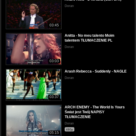
Doran
03:45
Anitta - No meu talento Moim
talentem TŁUMACZENIE PL
Doran
03:03
Arash Rebecca - Suddenly - NAGLE
Doran
03:37
ARCH ENEMY - The World Is Yours
Świat jest Twój NAPISY
TŁUMACZENIE
Doran
480p
05:15