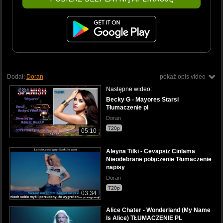
Dodał:
Doran
pokaż opis video
Następne wideo:
Becky G - Mayores Starsi
Tłumaczenie pl
Doran
720p
05:10
Aleyna Tilki - Cevapsiz Cinlama
Nieodebrane połączenie Tłumaczenie
napisy
Doran
720p
03:34
Alice Chater - Wonderland (My Name
Is Alice) TŁUMACZENIE PL