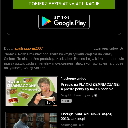
POBIERZ BEZPŁATNĄ APLIKACJĘ
Dodał:
paulinagorni2007
zwiń opis video
Znany w Polsce również pod alternatywnym tytułem Wejście do Wieży
Śmierci. To niezależna produkcja z udziałem Brucea Le, w której bohaterowie
muszą stawić czoła śmiertelnym wyzwaniom i strażnikom stojącym na drodze
do tytułowej Wieży Śmierci
Następne wideo:
Przepis na PLACKI ZIEMNIACZANE i
4 proste pomysły na ich podanie
MagdalenkoweFrykasy
1080p
10:46
Enough. Said. Ani. słowa. więcej.
2013. Lektor.pl
paulinagorni2007