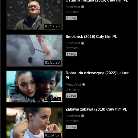
Ostatnia rodzina (2016) Cały film PL
KinoSwiat
premium
1080p
01:57:28
Smoleńsk (2016) Cały film PL
KinoSwiat
premium
1080p
01:55:20
Dobra, zła dziewczyna (2022) Lektor
PL
Filmy Akcji
premium
1080p
01:19:24
Zabawa zabawa (2018) Cały film PL
KinoSwiat
premium
1080p
01:24:57