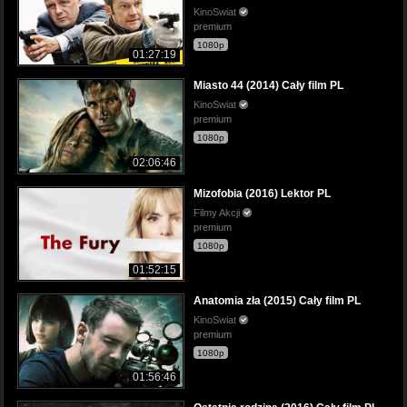
KinoSwiat
premium
1080p
01:27:19
Miasto 44 (2014) Cały film PL
KinoSwiat
premium
1080p
02:06:46
Mizofobia (2016) Lektor PL
Filmy Akcji
premium
1080p
01:52:15
Anatomia zła (2015) Cały film PL
KinoSwiat
premium
1080p
01:56:46