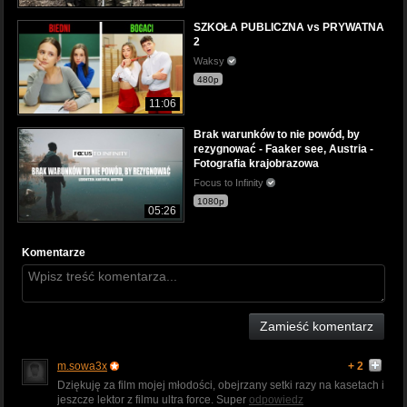
SZKOŁA PUBLICZNA vs PRYWATNA
2
Waksy
480p
11:06
Brak warunków to nie powód, by
rezygnować - Faaker see, Austria -
Fotografia krajobrazowa
Focus to Infinity
1080p
05:26
Komentarze
Zamieść komentarz
m.sowa3x
+ 2
Dziękuję za film mojej młodości, obejrzany setki razy na kasetach i
jeszcze lektor z filmu ultra force. Super
odpowiedz