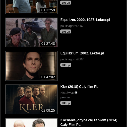
1080p
01:32:59
Equalizer. 2000. 1987. Lektor.pl
paulinagorni2007
1080p
01:27:48
Equilibrium. 2002. Lektor.pl
paulinagorni2007
1080p
01:47:02
Kler (2018) Cały film PL
KinoSwiat
premium
1080p
02:09:25
Kochanie, chyba cię zabiłem (2014)
Cały Film PL