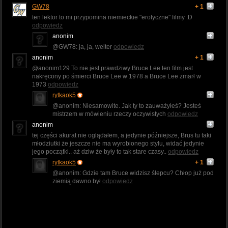
GW78
+ 1
ten lektor to mi przypomina niemieckie "erotyczne" filmy :D
odpowiedz
anonim
@GW78: ja, ja, weiter
odpowiedz
anonim
+ 1
@anonim129 To nie jest prawdziwy Bruce Lee ten film jest
nakręcony po śmierci Bruce Lee w 1978 a Bruce Lee zmarł w
1973
odpowiedz
rytkaok5
@anonim: Niesamowite. Jak ty to zauważyłeś? Jesteś
mistrzem w mówieniu rzeczy oczywistych
odpowiedz
anonim
tej części akurat nie oglądałem, a jedynie późniejsze, Brus tu taki
młodziutki że jeszcze nie ma wyrobionego stylu, widać jedynie
jego początki.. aż dziw że były to tak stare czasy..
odpowiedz
rytkaok5
+ 1
@anonim: Gdzie tam Bruce widzisz ślepcu? Chłop już pod
ziemią dawno był
odpowiedz