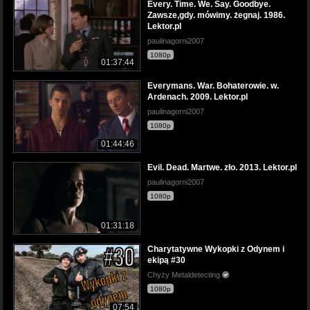
Every. Time. We. Say. Goodbye.
Zawsze,gdy. mówimy. żegnaj. 1986.
Lektor.pl
paulinagorni2007
1080p
01:37:44
Everymans. War. Bohaterowie. w.
Ardenach. 2009. Lektor.pl
paulinagorni2007
1080p
01:44:46
Evil. Dead. Martwe. zło. 2013. Lektor.pl
paulinagorni2007
1080p
01:31:18
Charytatywne Wykopki z Odynem i
ekipą #30
Chyży Metaldetecting
1080p
07:54