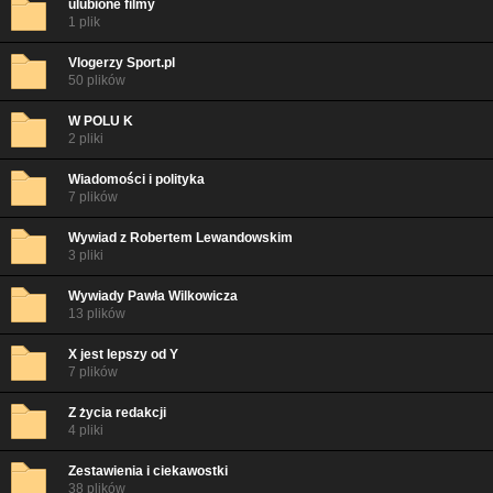
ulubione filmy
1 plik
Vlogerzy Sport.pl
50 plików
W POLU K
2 pliki
Wiadomości i polityka
7 plików
Wywiad z Robertem Lewandowskim
3 pliki
Wywiady Pawła Wilkowicza
13 plików
X jest lepszy od Y
7 plików
Z życia redakcji
4 pliki
Zestawienia i ciekawostki
38 plików