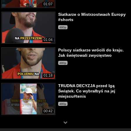
01:07
Siatkarze o Mistrzostwach Europy
#shorts
480p
01:04
Polscy siatkarze wrócili do kraju.
Jak świętowali zwycięstwo
480p
01:18
TRUDNA DECYZJA przed Igą
Świątek. Co wybrałbyś na jej
miejscu#tenis
480p
00:42