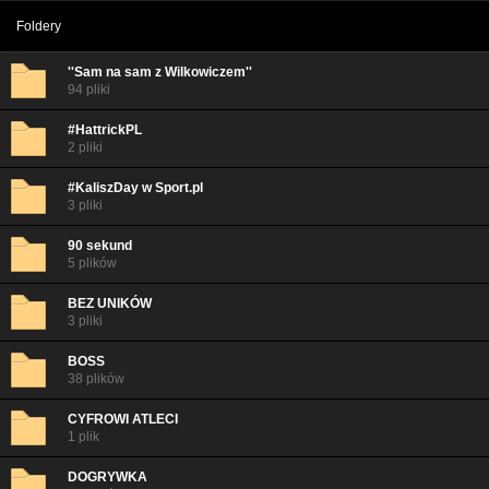
Foldery
''Sam na sam z Wilkowiczem''
94 pliki
#HattrickPL
2 pliki
#KaliszDay w Sport.pl
3 pliki
90 sekund
5 plików
BEZ UNIKÓW
3 pliki
BOSS
38 plików
CYFROWI ATLECI
1 plik
DOGRYWKA