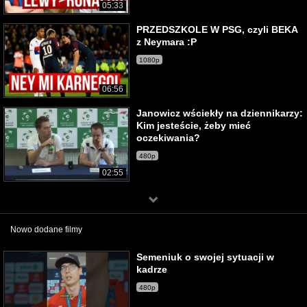
05:33
PRZEDSZKOLE W PSG, czyli BEKA
z Neymara :P
1080p
06:56
Janowicz wściekły na dziennikarzy:
Kim jesteście, żeby mieć
oczekiwania?
480p
02:55
Nowo dodane filmy
Semeniuk o swojej sytuacji w
kadrze
480p