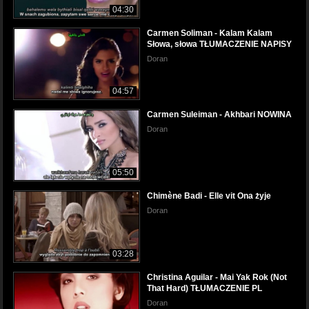
04:30
Carmen Soliman - Kalam Kalam
Słowa, słowa TŁUMACZENIE NAPISY
Doran
04:57
Carmen Suleiman - Akhbari NOWINA
Doran
05:50
Chimène Badi - Elle vit Ona żyje
Doran
03:28
Christina Aguilar - Mai Yak Rok (Not
That Hard) TŁUMACZENIE PL
Doran