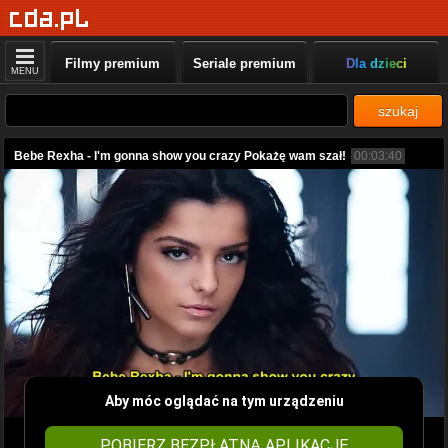
Filmy premium
Seriale premium
Dla dzieci
MENU
szukaj
Bebe Rexha - I'm gonna show you crazy Pokażę wam szał!
00:03:40
Aby móc oglądać na tym urządzeniu
POBIERZ BEZPŁATNĄ APLIKACJĘ