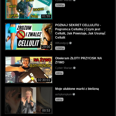
1080p
01:55
POZNAJ SEKRET CELLULITU -
Pogromca Cellulitu | Czym jest
Cellulit, Jak Powstaje, Jak Usunąć
Cellulit
WKondycji
29:00
1080p
Otwieram ZŁOTY PRZYCISK NA
ŻYWO
Cyber Marian
480p
02:30:01
Moje ulubione marki z bielizną
ashplumplum
480p
00:53