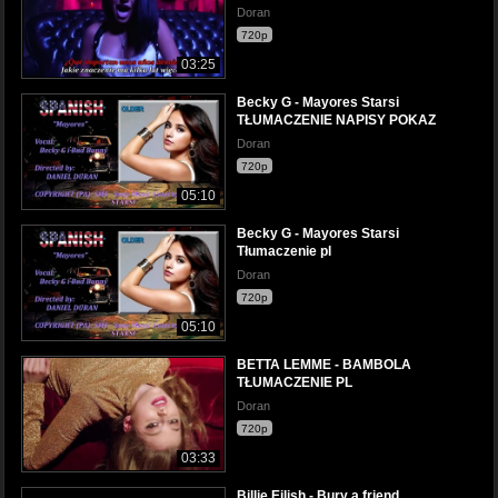
Doran
720p
03:25
Becky G - Mayores Starsi
TŁUMACZENIE NAPISY POKAZ
Doran
720p
05:10
Becky G - Mayores Starsi
Tłumaczenie pl
Doran
720p
05:10
BETTA LEMME - BAMBOLA
TŁUMACZENIE PL
Doran
720p
03:33
Billie Eilish - Bury a friend