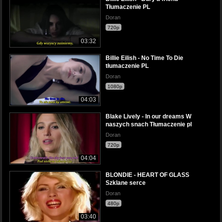
Tłumaczenie PL
Doran
720p
03:32
Billie Eilish - No Time To Die
tłumaczenie PL
Doran
1080p
04:03
Blake Lively - In our dreams W
naszych snach Tłumaczenie pl
Doran
720p
04:04
BLONDIE - HEART OF GLASS
Szklane serce
Doran
480p
03:40