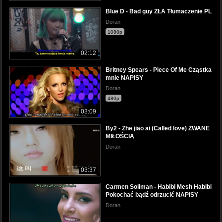
Blue D - Bad guy ZŁA Tłumaczenie PL
Doran
1080p
02:12
Britney Spears - Piece Of Me Cząstka
mnie NAPISY
Doran
480p
03:09
By2 - Zhe jiao ai (Called love) ZWANE
MIŁOŚCIĄ
Doran
03:37
Carmen Soliman - Habibi Mesh Habibi
Pokochać bądź odrzucić NAPISY
Doran