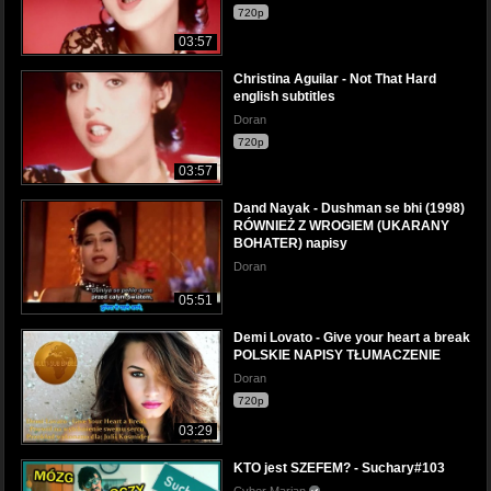
720p
03:57
Christina Aguilar - Not That Hard
english subtitles
Doran
720p
03:57
Dand Nayak - Dushman se bhi (1998)
RÓWNIEŻ Z WROGIEM (UKARANY
BOHATER) napisy
Doran
05:51
Demi Lovato - Give your heart a break
POLSKIE NAPISY TŁUMACZENIE
Doran
720p
03:29
KTO jest SZEFEM? - Suchary#103
Cyber Marian