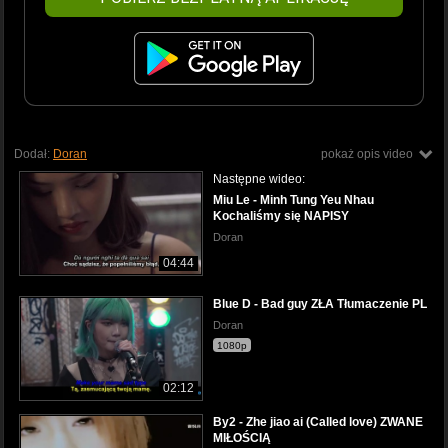
Dodał:
Doran
pokaż opis video
Następne wideo:
Miu Le - Minh Tung Yeu Nhau
Kochaliśmy się NAPISY
Doran
04:44
Blue D - Bad guy ZŁA Tłumaczenie PL
Doran
1080p
02:12
By2 - Zhe jiao ai (Called love) ZWANE
MIŁOŚCIĄ