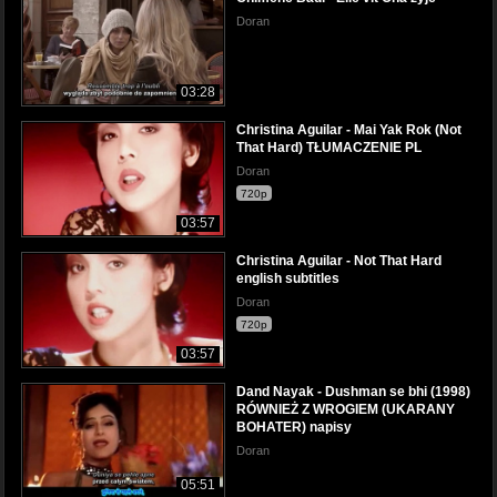
Doran
03:28
Christina Aguilar - Mai Yak Rok (Not
That Hard) TŁUMACZENIE PL
Doran
720p
03:57
Christina Aguilar - Not That Hard
english subtitles
Doran
720p
03:57
Dand Nayak - Dushman se bhi (1998)
RÓWNIEŻ Z WROGIEM (UKARANY
BOHATER) napisy
Doran
05:51