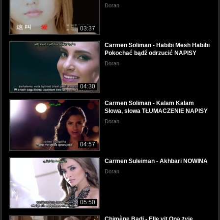
Doran
03:37
Carmen Soliman - Habibi Mesh Habibi
Pokochać bądź odrzucić NAPISY
Doran
04:30
Carmen Soliman - Kalam Kalam
Słowa, słowa TŁUMACZENIE NAPISY
Doran
04:57
Carmen Suleiman - Akhbari NOWINA
Doran
05:50
Chimène Badi - Elle vit Ona żyje