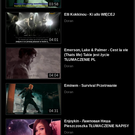
03:58
Elli Kokkinou - Ki allo WIĘCEJ
Doran
04:01
Emerson, Lake & Palmer - Cest la vie
(Thats life) Takie jest życie
TŁUMACZENIE PL
Doran
04:04
Eminem - Survival Przetrwanie
Doran
04:31
Enjoykin - Ламповая Няша
Pieszczoszka TŁUMACZENIE NAPISY
Doran