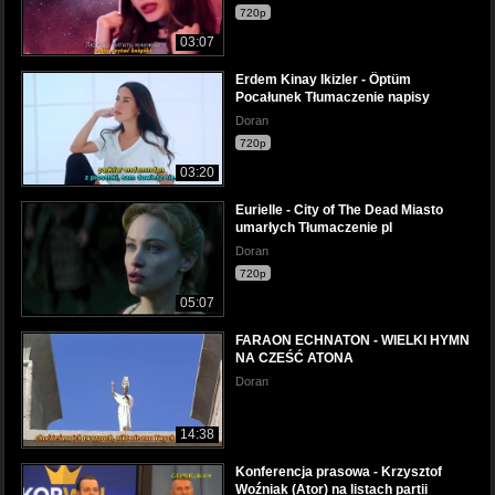
720p
03:07
Erdem Kinay Ikizler - Öptüm
Pocałunek Tłumaczenie napisy
Doran
720p
03:20
Eurielle - City of The Dead Miasto
umarłych Tłumaczenie pl
Doran
720p
05:07
FARAON ECHNATON - WIELKI HYMN
NA CZEŚĆ ATONA
Doran
14:38
Konferencja prasowa - Krzysztof
Woźniak (Ator) na listach partii