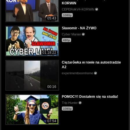
KORWiN
CEPERolkV4-KORWiN
1080p
05:43
Sławomir - NA ŻYWO
Cyber Marian
480p
01:18:22
Ciężarówka w rowie na autostradzie
A2
experimentboomhome
00:16
POMOCY! Dostałem się na studia!
Trip Hunter
1080p
07:54