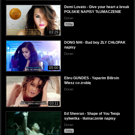
Demi Lovato - Give your heart a break
POLSKIE NAPISY TŁUMACZENIE
Doran
720p
03:29
DONG NHI - Bad boy ZŁY CHŁOPAK
napisy
Doran
05:00
Ebru GUNDES - Yaparim Bilirsin
Wiesz co zrobię
Doran
03:11
Ed Sheeran - Shape of You Twoja
sylwetka - tłumaczenie napisy
Doran
720p