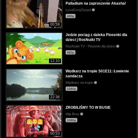
Palladium na zaproszenie Akasha!
LysaGoraZespol
480p
00:59
Jedzie pociąg z daleka Piosenki dla
dzieci | RosNutki TV
RosNutki TV - Piosenki dla dzieci
480p
12:10
Wędkarz na tropie S01E11: Łowienie
sandacza
Wędkarz na tropie
1080p
22:36
ZROBILIŚMY TO W BUSIE
Wip Bros
1080p
00:53