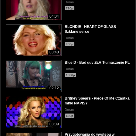
Doran
720p
04:04
BLONDIE - HEART OF GLASS
Szklane serce
Doran
480p
03:40
Blue D - Bad guy ZŁA Tłumaczenie PL
Doran
1080p
02:12
Britney Spears - Piece Of Me Cząstka
mnie NAPISY
Doran
480p
03:09
Przygotowania do występu w