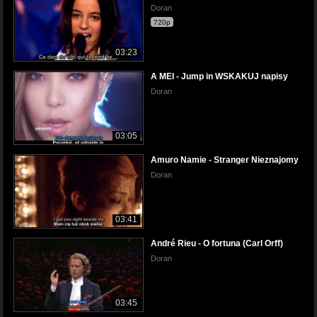
Doran
720p
03:23
A MEI - Jump in WSKAKUJ napisy
Doran
03:05
Amuro Namie - Stranger Nieznajomy
Doran
03:41
André Rieu - O fortuna (Carl Orff)
Doran
03:45