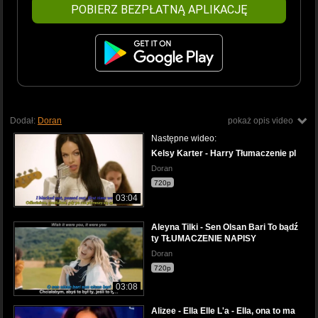
POBIERZ BEZPŁATNĄ APLIKACJĘ
Dodał:
Doran
pokaż opis video
Następne wideo:
Kelsy Karter - Harry Tłumaczenie pl
Doran
720p
03:04
Aleyna Tilki - Sen Olsan Bari To bądź
ty TŁUMACZENIE NAPISY
Doran
720p
03:08
Alizee - Ella Elle L'a - Ella, ona to ma