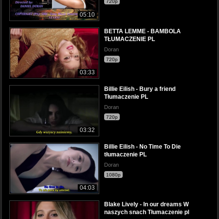
720p
05:10
BETTA LEMME - BAMBOLA
TŁUMACZENIE PL
Doran
720p
03:33
Billie Eilish - Bury a friend
Tłumaczenie PL
Doran
720p
03:32
Billie Eilish - No Time To Die
tłumaczenie PL
Doran
1080p
04:03
Blake Lively - In our dreams W
naszych snach Tłumaczenie pl