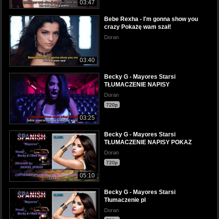
03:47
Bebe Rexha - I'm gonna show you
crazy Pokażę wam szał!
Doran
03:40
Becky G - Mayores Starsi
TŁUMACZENIE NAPISY
Doran
720p
03:25
Becky G - Mayores Starsi
TŁUMACZENIE NAPISY POKAZ
Doran
720p
05:10
Becky G - Mayores Starsi
Tłumaczenie pl
Doran