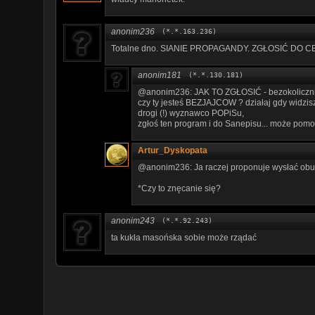
anonim236
(*.*.163.236)
Totalne dno. SIANIE PROPAGANDY. ZGŁOSIĆ DO
anonim181
(*.*.130.181)
@anonim236: JAK TO ZGŁOSIĆ - bezokoliczn
czy ty jesteś BEZJAJCOW ? działaj gdy widzis
drogi (!) wyznawco POPiSu,
zgłoś ten program i do Sanepisu... może pomogo.
Artur_Dyskopata
@anonim236: Ja raczej proponuje wysłać obu 
*Czy to znęcanie się?
anonim243
(*.*.92.243)
ta kukła masońska sobie może rządać