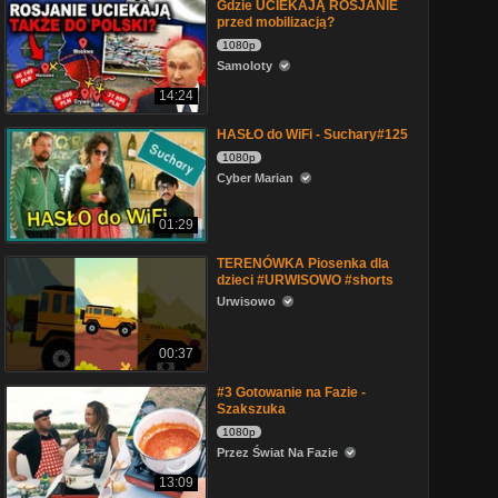
Gdzie UCIEKAJĄ ROSJANIE
przed mobilizacją?
1080p
Samoloty
14:24
HASŁO do WiFi - Suchary#125
1080p
Cyber Marian
01:29
TERENÓWKA Piosenka dla
dzieci #URWISOWO #shorts
Urwisowo
00:37
#3 Gotowanie na Fazie -
Szakszuka
1080p
Przez Świat Na Fazie
13:09