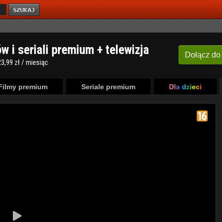
ów i seriali premium + telewizja
Dołącz
do
3,99 zł / miesiąc
Filmy premium
Seriale premium
Dla dzieci