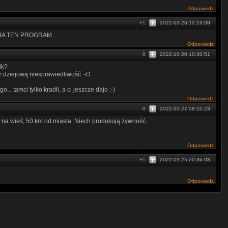
Odpowiedz
+1
2022-03-26 12:19:09
 CBA TEN PROGRAM
Odpowiedz
0
2022-10-20 10:30:51
ik?
z dziejową niesprawiedliwość :-D
.. tamci tylko kradli, a ci jeszcze dajo ;-)
Odpowiedz
0
2022-03-27 08:10:23
na wieś; 50 km od miasta. Niech produkują żywność.
Odpowiedz
+1
2022-03-25 20:36:03
Odpowiedz