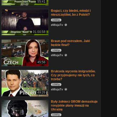
55:41
Bogaci, czy biedni, młodzi i
nieszczęśliwi, bo z Polski?
1080p
eMisjaTv
01:00:58
Braun pod ostrzałem. Jaki
będzie finał?
1080p
eMisjaTv
45:56
Bruksela wycenia imigrantów.
Czy przyjmujemy nie tych, co
trzeba?
1080p
eMisjaTv
49:26
Były żołnierz GROM demaskuje
rosyjskie plany inwazji na
Ukrainę
1080p