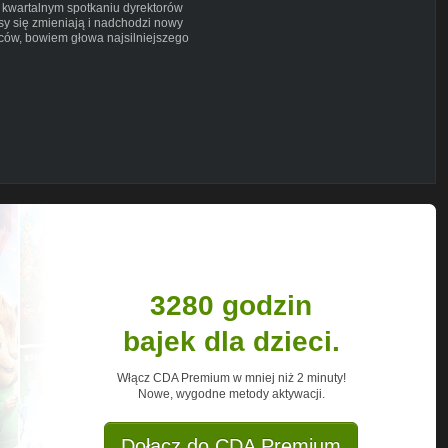
 kwartalnym spotkaniu dyrektorów
sy się zmieniają i nadchodzi nowy
rców, bowiem głowa najsilniejszego
d lat przestrzega wielu publicystów,
 jest terminem określającym świat, w
ta nie identyfikująca się z żadnym
iadać za większość kryzysów i konfliktów
lenia dotychczasowe systemu suwerennych
jednolitym procedurom, uczestniczącej w
e standardy.
ało wydźwięk globalny, miało prowadzić
a, który ma się odbudować na warunkach
edł 11 września 2001 r., kiedy to
zamachy, po których świat miał już nie
orge W. Bush, który de facto powtórzył
 pierwszym prezydentem USA używającym
ojny w Zatoce Perskiej światowe media
ielu mówiących o pokoju i
order zaczął coraz częściej
3280 godzin
y polityczni zwrócili uwagę, że może to
zereg dotychczasowych działań.
bajek dla dzieci.
ania NWO. Po jednej stronie barykady
twierdzenia, że użycie przed danego
Włącz CDA Premium w mniej niż 2 minuty!
idzimy choćby dziś, kiedy wszystkie
Nowe, wygodne metody aktywacji.
ń zasypały Internet materiałami o
stronie są ci, którzy zwracają uwagę na
 11 września był impulsem prowadzącym do
Dołącz do CDA Premium
dała podatny grunt do zniszczenia