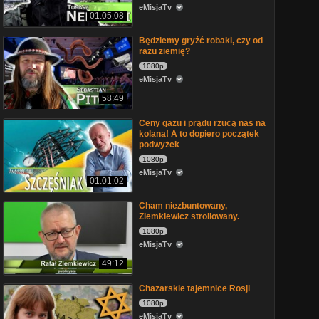
eMisjaTv
01:05:08
Będziemy gryźć robaki, czy od
razu ziemię?
1080p
eMisjaTv
58:49
Ceny gazu i prądu rzucą nas na
kolana! A to dopiero początek
podwyżek
1080p
eMisjaTv
01:01:02
Cham niezbuntowany,
Ziemkiewicz strollowany.
1080p
eMisjaTv
49:12
Chazarskie tajemnice Rosji
1080p
eMisjaTv