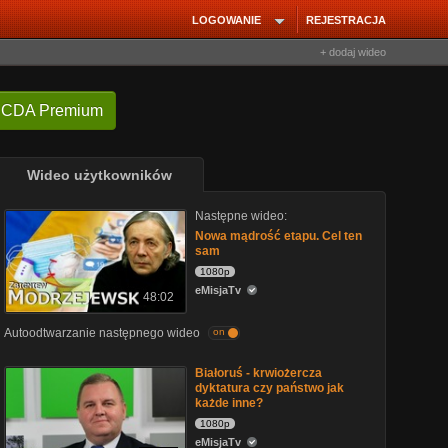
LOGOWANIE
REJESTRACJA
+ dodaj wideo
 CDA Premium
Wideo użytkowników
Następne wideo:
Nowa mądrość etapu. Cel ten
sam
1080p
eMisjaTv
48:02
Autoodtwarzanie następnego wideo
on
Białoruś - krwiożercza
dyktatura czy państwo jak
każde inne?
1080p
eMisjaTv