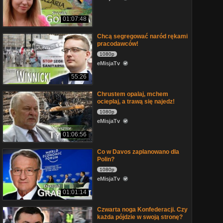
01:07:48
Chcą segregować naród rękami
pracodawców!
1080p
eMisjaTv
55:26
Chrustem opalaj, mchem
ocieplaj, a trawą się najedz!
1080p
eMisjaTv
01:06:56
Co w Davos zaplanowano dla
Polin?
1080p
eMisjaTv
01:01:14
Czwarta noga Konfederacji. Czy
każda pójdzie w swoją stronę?