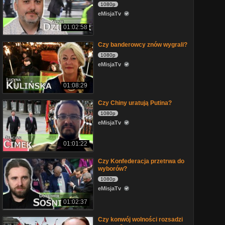
1080p
eMisjaTv
01:02:58
Czy banderowcy znów wygrali?
1080p
eMisjaTv
01:08:29
Czy Chiny uratują Putina?
1080p
eMisjaTv
01:01:22
Czy Konfederacja przetrwa do
wyborów?
1080p
eMisjaTv
01:02:37
Czy konwój wolności rozsadzi