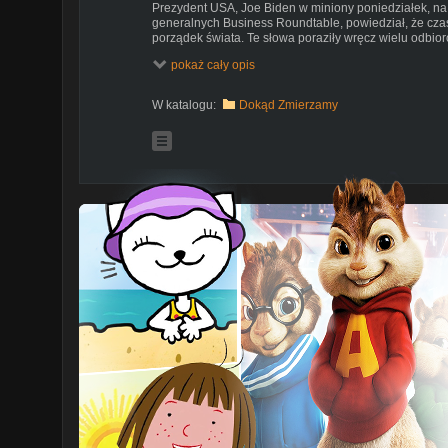
Prezydent USA, Joe Biden w miniony poniedziałek, na
generalnych Business Roundtable, powiedział, że cza
porządek świata. Te słowa poraziły wręcz wielu odbio
państwa na Ziemi potwierdziła, że NWO, przed którym o
pokaż cały opis
staje się faktem! NWO, czyli z j. ang. New World Order
którym władzę zakulisowo sprawuje zakonspirowana eli
narodem, ani kulturą. Działania tych ludzi mają odpow
W katalogu:
Dokąd Zmierzamy
na naszej planecie, a ich celem jest dążenie do oba
państw, na rzecz globalnej społeczności poddawanej 
jednakowym systemie finansowym i wyznającej te sam
Wszystko, co na przestrzeni ostatnich dwóch dekad mi
do swoistego resetu wartości dotychczasowego świat
NWO. Pierwszy impuls nadający ramy owej teorii przysz
Stanami Zjednoczonymi Ameryki Północnej wstrząsnęły 
być taki sam. Mówił o tym ówczesny prezydent USA, Ge
jedynie słowa swego ojca, Busha seniora, będącego
frazy o nowym porządku świata. W latach pierwszej w
zbagatelizowały to pojęcie, traktując je jako jedno z w
międzynarodowej współpracy. Kiedy jednak new world 
wybrzmiewać w ustach zachodnich liderów, komentatorz
być plan o konkretnych ramach, w które wpisuje się s
Z biegiem lat wykrystalizowały się dwa nurty postrzeg
znajdują się media głównego nurtu stojące na straży 
polityka takich słów stanowi kompletny przypadek co w
czołowe tytuły prasy, radia i telewizji przez cały tydzie
niefortunnym doborze słów Joe Bidena. Zaś po drugiej 
okoliczności wygłaszania takich słów. Mówią np., że
zmian, ale dopiero światowa pandemia nowej choroby 