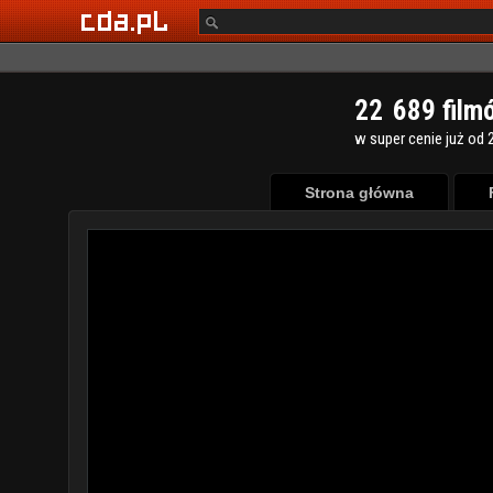
2
2
6
8
9
film
w super cenie już od 2
Strona główna