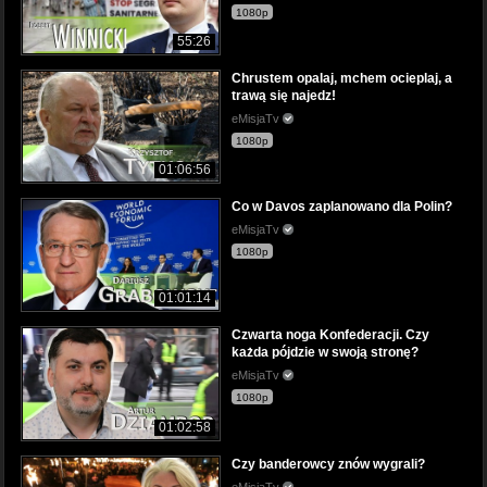
1080p
55:26
Chrustem opalaj, mchem ocieplaj, a
trawą się najedz!
eMisjaTv
1080p
01:06:56
Co w Davos zaplanowano dla Polin?
eMisjaTv
1080p
01:01:14
Czwarta noga Konfederacji. Czy
każda pójdzie w swoją stronę?
eMisjaTv
1080p
01:02:58
Czy banderowcy znów wygrali?
eMisjaTv