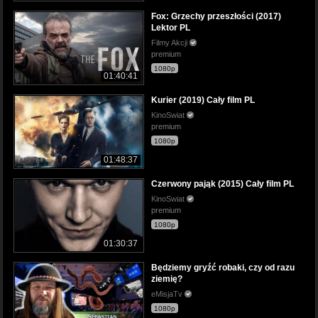
Fox: Grzechy przeszłości (2017)
Lektor PL
Filmy Akcji
premium
1080p
01:40:41
Kurier (2019) Cały film PL
KinoSwiat
premium
1080p
01:48:37
Czerwony pająk (2015) Cały film PL
KinoSwiat
premium
1080p
01:30:37
Będziemy gryźć robaki, czy od razu
ziemię?
eMisjaTv
1080p