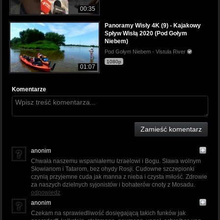
00:35
Panoramy Wisły 4K (9) - Kajakowy
Spływ Wisłą 2020 (Pod Gołym
Niebem)
Pod Gołym Niebem - Vistula River
1080p
01:07
Komentarze
Zamieść komentarz
anonim
Chwała naszemu wspaniałemu Izraelowi i Bogu. Sława wolnym
Słowianom i Tatarom, bez ohydy Rosji. Cudowne szczepionki
czynią przyjemne cuda jak manna z nieba i czysta miłość. Zdrowie
za naszych dzielnych syjonistów i bohaterów cnoty z Mosadu.
odpowiedz
anonim
Czekam na sprawiedliwość dosięgającą takich funków jak