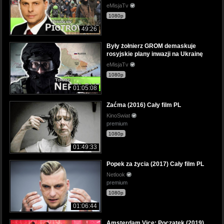
eMisjaTv
1080p
49:26
Były żołnierz GROM demaskuje
rosyjskie plany inwazji na Ukrainę
eMisjaTv
1080p
01:05:08
Zaćma (2016) Cały film PL
KinoSwiat
premium
1080p
01:49:33
Popek za życia (2017) Cały film PL
Netlook
premium
1080p
01:06:44
Amsterdam Vice: Początek (2019)