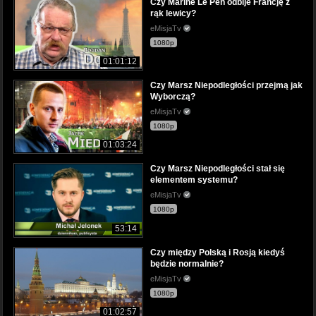
Czy Marine Le Pen odbije Francję z
rąk lewicy?
eMisjaTv
1080p
01:01:12
Czy Marsz Niepodległości przejmą jak
Wyborczą?
eMisjaTv
1080p
01:03:24
Czy Marsz Niepodległości stał się
elementem systemu?
eMisjaTv
1080p
53:14
Czy między Polską i Rosją kiedyś
będzie normalnie?
eMisjaTv
1080p
01:02:57