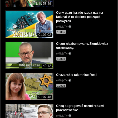
58:49
Ceny gazu i prądu rzucą nas na
kolana! A to dopiero początek
podwyżek
eMisjaTv
1080p
01:01:02
Cham niezbuntowany, Ziemkiewicz
strollowany.
eMisjaTv
1080p
49:12
Chazarskie tajemnice Rosji
eMisjaTv
1080p
01:07:48
Chcą segregować naród rękami
pracodawców!
eMisjaTv