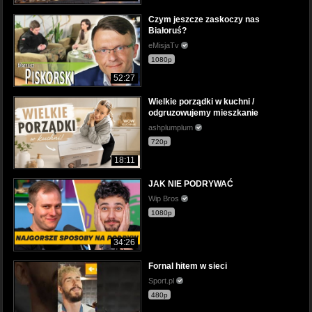
Czym jeszcze zaskoczy nas
Białoruś?
eMisjaTv
1080p
52:27
Wielkie porządki w kuchni /
odgruzowujemy mieszkanie
ashplumplum
720p
18:11
JAK NIE PODRYWAĆ
Wip Bros
1080p
34:26
Fornal hitem w sieci
Sport.pl
480p