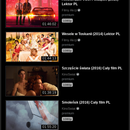
Lektor PL
Filmy Akcji
premium
1080p
01:46:02
Wesele w Toskanii (2014) Lektor PL
Filmy Akcji
premium
1080p
01:44:13
Szczęście świata (2016) Cały film PL
KinoSwiat
premium
1080p
01:38:19
Smoleńsk (2016) Cały film PL
KinoSwiat
premium
1080p
01:55:20