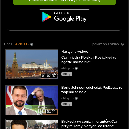
Dodał:
eMisjaTv
pokaż opis video
Następne wideo:
Czy między Polską i Rosją kiedyś
będzie normalnie?
eMisjaTv
1080p
01:02:57
Boris Johnson odchodzi. Podżegacze
wojenni zostają
eMisjaTv
1080p
53:21
Bruksela wycenia imigrantów. Czy
przyjmujemy nie tych, co trzeba?