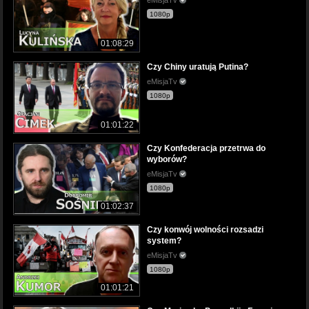
1080p
01:08:29
Czy Chiny uratują Putina?
eMisjaTv
1080p
01:01:22
Czy Konfederacja przetrwa do
wyborów?
eMisjaTv
1080p
01:02:37
Czy konwój wolności rozsadzi
system?
eMisjaTv
1080p
01:01:21