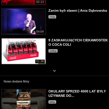
02:13
Zanim byli sławni | Ania Dąbrowska
720p
04:04
9 ZASKAKUJĄCYCH CIEKAWOSTEK
O COCA COLI
1080p
01:38
Nowo dodane filmy
OKULARY SPRZED 4000 LAT BYŁY
UŻYWANE DO...
480p