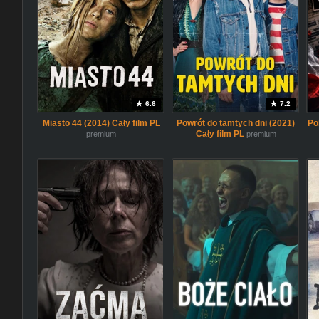
6.6
7.2
Miasto 44 (2014) Cały film PL
Powrót do tamtych dni (2021)
Po
Cały film PL
premium
premium