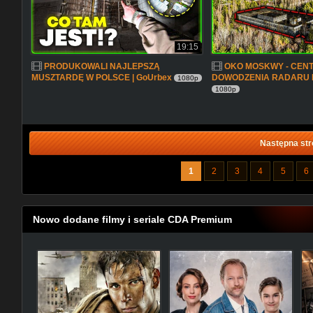
19:15
PRODUKOWALI NAJLEPSZĄ
OKO MOSKWY - CEN
MUSZTARDĘ W POLSCE | GoUrbex
DOWODZENIA RADARU D
1080p
1080p
Następna str
1
2
3
4
5
6
Nowo dodane filmy i seriale CDA Premium