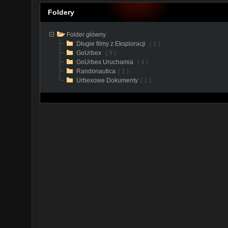
Foldery
Folder główny
Długie filmy z Eksploracji
( 1 )
GoUrbex
( 9 )
GoUrbex Uruchamia
( 4 )
Randonautica
( 1 )
Urbexowe Dokumenty
( 1 )