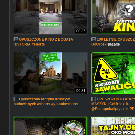
00:35
OPUSZCZONE KINO Z BOGATĄ
100 LETNIE OPUSZCZ
HISTORIĄ #shorts
GoUrbex
1080p
00:31
Opuszczona fabryka kruszyw
OPUSZCZONA FABRY
budowlanych #shorts #youtubeshorts
MASZYN | GoUrbex ft.
@PostapokaliptycznieP