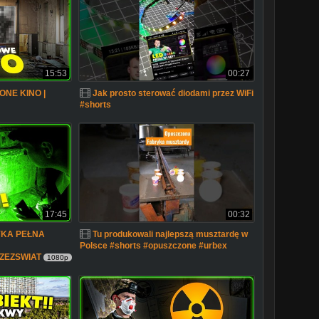
15:53
00:27
ONE KINO |
Jak prosto sterować diodami przez WiFi
#shorts
17:45
00:32
KA PEŁNA
Tu produkowali najlepszą musztardę w
Polsce #shorts #opuszczone #urbex
RZEZSWIAT
1080p