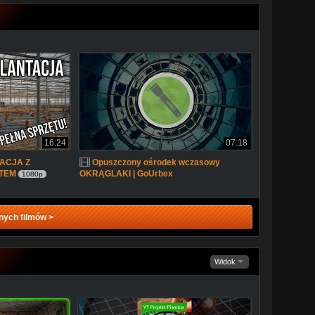
16:24
07:18
ACJA Z
Opuszczony ośrodek wczasowy
ĘTEM
OKRĄGLAKI | GoUrbex
1080p
nych filmów >
Widok