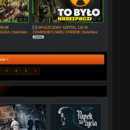
18:10
17:47
TRUM
OPUSZCZONY SZPITAL 126 W
UGA | GoUrbex
CZARNOBYLSKIEJ STREFIE | GoUrbex
1080p
ona >
7
8
9
>