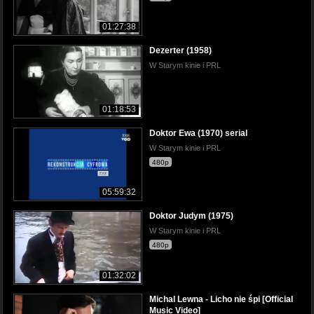
01:27:38
Dezerter (1958)
W Starym kinie i PRL
01:18:53
Doktor Ewa (1970) serial
W Starym kinie i PRL
480p
05:59:32
Doktor Judym (1975)
W Starym kinie i PRL
480p
01:32:02
Michal Lewna - Licho nie śpi [Official
Music Video]