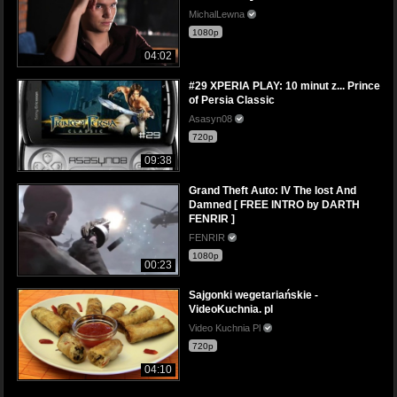
MichalLewna
1080p
04:02
#29 XPERIA PLAY: 10 minut z... Prince
of Persia Classic
Asasyn08
720p
09:38
Grand Theft Auto: IV The lost And
Damned [ FREE INTRO by DARTH
FENRIR ]
FENRIR
1080p
00:23
Sajgonki wegetariańskie -
VideoKuchnia. pl
Video Kuchnia Pl
720p
04:10