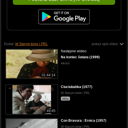
Dodał:
W Starym kinie i PRL
pokaż opis video
Następne wideo:
Na koniec świata (1999)
inkora
01:44:14
Ciuciubabka (1977)
W Starym kinie i PRL
480p
49:45
Con Bravura : Eroica (1957)
W Starym kinie i PRL