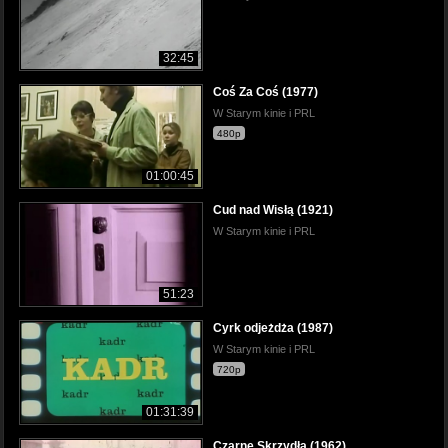
32:45
Coś Za Coś (1977)
W Starym kinie i PRL
480p
01:00:45
Cud nad Wisłą (1921)
W Starym kinie i PRL
51:23
Cyrk odjeżdża (1987)
W Starym kinie i PRL
720p
01:31:39
Czarne Skrzydła (1962)