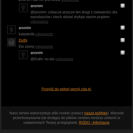
anonim
@anonim: zobacze jeszcze ten drugi z ciekawości dla
wynalazców i niech xkisiel dryfuje swoim prądem
odpowiedz
anonim
katastrofa
odpowiedz
Duthi
Elo ziomy
odpowiedz
anonim
@Duthi: no elo
odpowiedz
Przejdź do pełnej wersji cda.pl
Nasz serwis wykorzystuje pliki cookie (zobacz
naszą politykę
). Warunki
przechowywania lub dostępu do plików cookies możesz zmienić w
ustawieniach Twojej przeglądarki.
RODO - Informacje