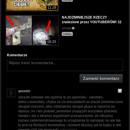
11:28
NAJDZIWNIEJSZE RZECZY
znalezione przez YOUTUBERÓW! 32
xFisiel
1080p
06:25
Komentarze
Zamieść komentarz
anonim
obrazki ciekawe ale ogólnie to po japońsku - jakotako,
tarka z warsztatu, chyba że na warsztatach se placki ziemniaczane
strugali cichcem, albo oddziałowy strugał głupa w raporcie po
kipiszu, no i ten pistolet, jemiołom znającym wszystkie pistolety
świata ( ale z ekranu) wyjaśniam przeuprzejmie ,że oficjalna
nazwa zademonstrowanego tu urządzenia to samopał, no ale tak
to jest na filmikach teoretyków. i koment dłuższy jak ta bajka a nikt
pewnie i tak nie przeczyta
odpowiedz