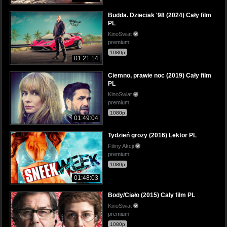
Budda. Dzieciak '98 (2024) Cały film
PL
KinoSwiat
premium
1080p
01:21:14
Ciemno, prawie noc (2019) Cały film
PL
KinoSwiat
premium
1080p
01:49:04
Tydzień grozy (2016) Lektor PL
Filmy Akcji
premium
1080p
01:48:03
Body/Ciało (2015) Cały film PL
KinoSwiat
premium
1080p