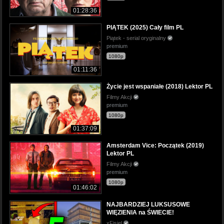
01:28:36
PIĄTEK (2025) Cały film PL
Piątek - serial oryginalny
premium
1080p
01:11:36
Życie jest wspaniałe (2018) Lektor PL
Filmy Akcji
premium
1080p
01:37:09
Amsterdam Vice: Początek (2019)
Lektor PL
Filmy Akcji
premium
1080p
01:46:02
NAJBARDZIEJ LUKSUSOWE
WIĘZIENIA na ŚWIECIE!
xFisiel