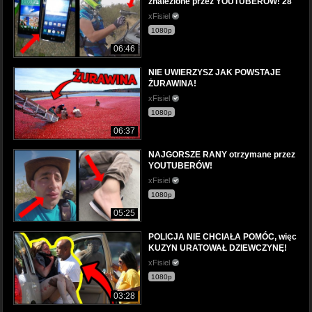
znalezione przez YOUTUBERÓW! 28
xFisiel
1080p
06:46
NIE UWIERZYSZ JAK POWSTAJE
ŻURAWINA!
xFisiel
1080p
06:37
NAJGORSZE RANY otrzymane przez
YOUTUBERÓW!
xFisiel
1080p
05:25
POLICJA NIE CHCIAŁA POMÓC, więc
KUZYN URATOWAŁ DZIEWCZYNĘ!
xFisiel
1080p
03:28