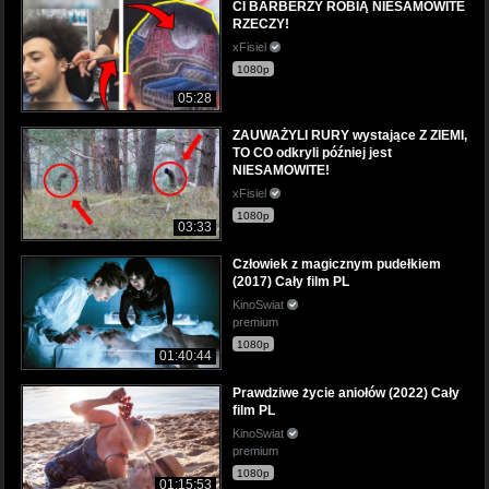
CI BARBERZY ROBIĄ NIESAMOWITE
RZECZY!
xFisiel
1080p
05:28
ZAUWAŻYLI RURY wystające Z ZIEMI,
TO CO odkryli później jest
NIESAMOWITE!
xFisiel
1080p
03:33
Człowiek z magicznym pudełkiem
(2017) Cały film PL
KinoSwiat
premium
1080p
01:40:44
Prawdziwe życie aniołów (2022) Cały
film PL
KinoSwiat
premium
1080p
01:15:53