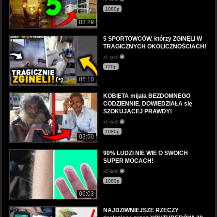
1080p
03:29
5 SPORTOWCÓW, którzy ZGINĘLI W
TRAGICZNYCH OKOLICZNOŚCIACH!
xFisiel
720p
05:10
KOBIETA mijała BEZDOMNEGO
CODZIENNIE, DOWIEDZIAŁA się
SZOKUJĄCEJ PRAWDY!
xFisiel
1080p
03:50
90% LUDZI NIE WIE O SWOICH
SUPER MOCACH!
xFisiel
1080p
06:03
NAJDZIWNIEJSZE RZECZY