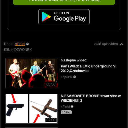
Dodał:
xFisiel
zwiń opis video
Kliknij DZWONEK
Następne wideo:
Pan i Władca LMP, Underground VI
2012,Czechowice
LejMiPol
03:56
NIESAMOWITE BRONIE stworzone w
WIĘZIENIU! 2
xFisiel
1080p
02:00