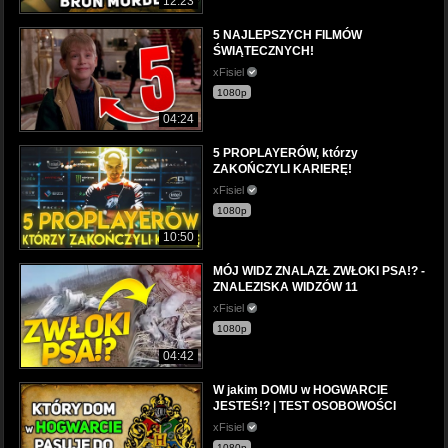
12:23
5 NAJLEPSZYCH FILMÓW
ŚWIĄTECZNYCH!
xFisiel
1080p
04:24
5 PROPLAYERÓW, którzy
ZAKOŃCZYLI KARIERĘ!
xFisiel
1080p
10:50
MÓJ WIDZ ZNALAZŁ ZWŁOKI PSA!? -
ZNALEZISKA WIDZÓW 11
xFisiel
1080p
04:42
W jakim DOMU w HOGWARCIE
JESTEŚ!? | TEST OSOBOWOŚCI
xFisiel
1080p