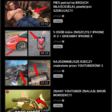
PIES patrzył na BRZUCH
WŁAŚCICIELKI, powód jest
SZOKUJĄCY!
xFisiel
1080p
03:43
5 OSÓB które ZNISZCZYŁY IPHONE
X! 2 + GIVEAWAY IPHONE X
xFisiel
1080p
08:18
NAJDZIWNIEJSZE RZECZY
znalezione przez YOUTUBERÓW! 3
xFisiel
1080p
03:51
ZNANY YOUTUBER ZNALAZŁ BROŃ
MORDERCY!
xFisiel
1080p