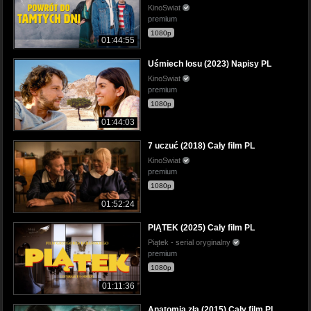
KinoSwiat
premium
1080p
01:44:55
Uśmiech losu (2023) Napisy PL
KinoSwiat
premium
1080p
01:44:03
7 uczuć (2018) Cały film PL
KinoSwiat
premium
1080p
01:52:24
PIĄTEK (2025) Cały film PL
Piątek - serial oryginalny
premium
1080p
01:11:36
Anatomia zła (2015) Cały film PL