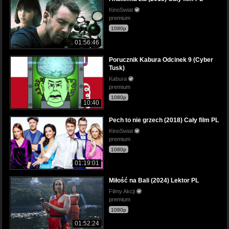
KinoSwiat
premium
1080p
01:56:46
Porucznik Kabura Odcinek 9 (Cyber
Tusk)
Kabura
premium
1080p
10:40
Pech to nie grzech (2018) Cały film PL
KinoSwiat
premium
1080p
01:19:01
Miłość na Bali (2024) Lektor PL
Filmy Akcji
premium
1080p
01:52:24