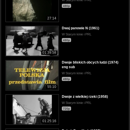
480p
27:14
Dwaj panowie N (1961)
W Starym kinie i PRL
480p
01:39:58
Dwoje bliskich obcych ludzi (1974)
eng sub
W Starym kinie i PRL
480p
55:10
Dwoje z wielkiej rzeki (1958)
W Starym kinie i PRL
720p
01:25:16