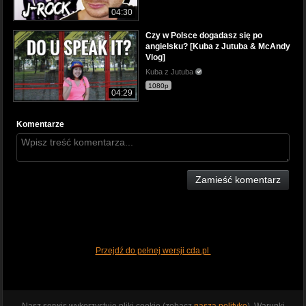
04:30
Czy w Polsce dogadasz się po
angielsku? [Kuba z Jutuba & McAndy
Vlog]
Kuba z Jutuba
1080p
04:29
Komentarze
Zamieść komentarz
Przejdź do pełnej wersji cda.pl
Nasz serwis wykorzystuje pliki cookie (zobacz
naszą politykę
). Warunki