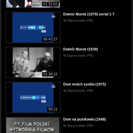
01:32:02
Doktor Murek (1979) serial 1-7
W Starym kinie i PRL
06:42:27
Doktór Murek (1939)
W Starym kinie i PRL
01:36:22
Dom moich synów (1975)
W Starym kinie i PRL
55:21
Dom na pustkowiu (1948)
W Starym kinie i PRL