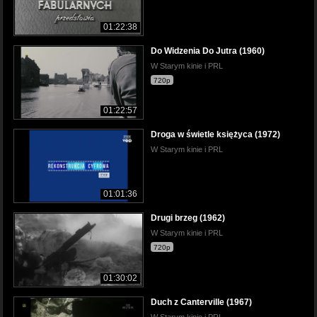
01:22:38
Do Widzenia Do Jutra (1960)
W Starym kinie i PRL
720p
01:22:57
Droga w świetle księżyca (1972)
W Starym kinie i PRL
01:01:36
Drugi brzeg (1962)
W Starym kinie i PRL
720p
01:30:02
Duch z Canterville (1967)
W Starym kinie i PRL