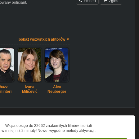
Embed
Zgłoś
owany policjant.
pokaż wszystkich aktorów ▼
hazz
Ivana
Alex
minteri
Miličević
Neuberger
Włącz dostęp do 22662 znakomitych filmów i seriali
w mniej niż 2 minuty! Nowe, wygodne metody aktywacji.