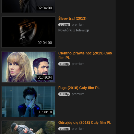
02:04:00
Ślepy traf (2013)
premium
1080p
Powtórki z telewizji
02:04:00
Ciemno, prawie noc (2019) Cały
film PL
premium
1080p
01:49:04
Fuga (2018) Cały film PL
premium
1080p
01:38:18
Odnajdę cię (2018) Cały film PL
premium
1080p