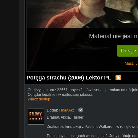
Materiał nie jest
Dołącz
Masz ju
Potęga strachu (2006) Lektor PL
Obejrzyj ten oraz 22661 innych filmów i seriali premium od oficjal
Oglądaj legalnie i w najlepszej jakości.
Włącz dostęp
Dodał:
Filmy Akcji
Dramat
,
Akcja
,
Thriller
Znakomite kino akcji z Paulem Walkerem w roli główne
Pracujący na usługach włoskiej mafii Joey próbuje odn