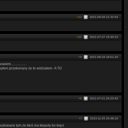
+12
2021-09-29 21:32:04
+10
2021-07-27 15:30:23
+9
2021-08-18 18:01:33
m..................
byłem przekonany że to widziałem -A TO
+9
2021-07-21 20:20:43
+7
2023-11-25 20:48:14
 budowane tym że ktoś ma kłopoty bo kręci