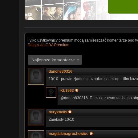
Tylko użytkownicy premium mogą zamieszczać komentarze pod ty
Dołącz do CDA Premium
Najlepsze komentarze
danon830316
10/10...prawie zjadłem paznokcie z emocji... film koza
KL1963
@danon830316: To musisz uwarzac bo po obg
derykhelbi
Zajebisty 10/10
magdalenagrochowiec