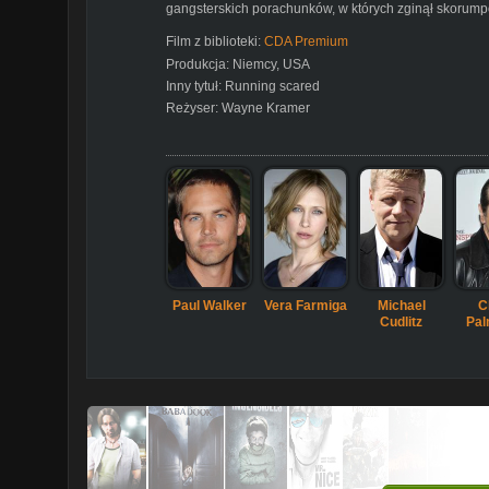
gangsterskich porachunków, w których zginął skorump
Film z biblioteki:
CDA Premium
Produkcja:
Niemcy
,
USA
Inny tytuł:
Running scared
Reżyser:
Wayne Kramer
Paul Walker
Vera Farmiga
Michael
C
Cudlitz
Pal