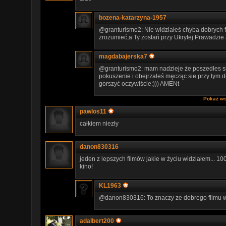
bozena-katarzyna-1957
@granturismo2: Nie widziałeś chyba dobrych fi
zrozumieć,a Ty zostań przy Ukrytej Prawadzie
magdabajerska7
@granturismo2: mam nadzieje że poszedłes si
pokuszenie i obejrzaleś męcząc sie przy tym d
gorszyć oczywiście:))) AMENt
Pokaż ws
pawlos11
całkiem niezły
danon830316
jeden z lepszych filmów jakie w życiu widziałem..
kino!
KL1963
@danon830316: To znaczy ze dobrego filmu w 
adalbert200