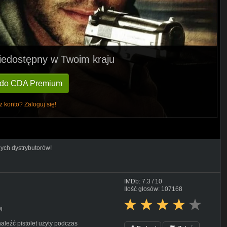
 niedostępny w Twoim kraju
 do CDA Premium
ż konto? Zaloguj się!
nych dystrybutorów!
IMDb: 7.3 / 10
Ilość głosów: 107168
j.
aleźć pistolet użyty podczas