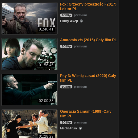
Fox: Grzechy przeszłości (2017)
Lektor PL
premium
1080p
Filmy Akcji
01:40:41
Anatomia zła (2015) Cały film PL
premium
1080p
01:56:46
Psy 3: W imię zasad (2020) Cały
film PL
premium
1080p
02:00:33
Operacja Samum (1999) Cały
film PL
premium
1080p
Media4fun
01:28:29