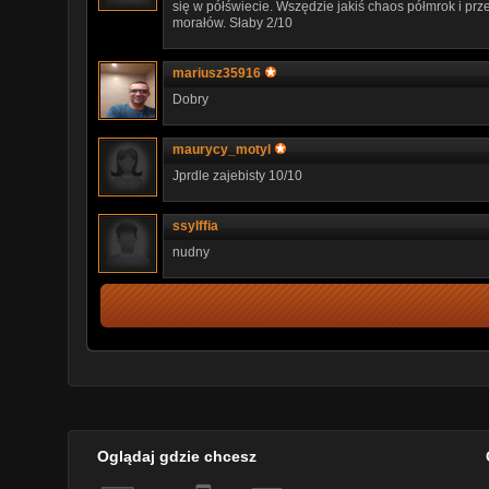
się w półświecie. Wszędzie jakiś chaos półmrok i p
morałów. Słaby 2/10
mariusz35916
Dobry
maurycy_motyl
Jprdle zajebisty 10/10
ssylffia
nudny
Oglądaj gdzie chcesz