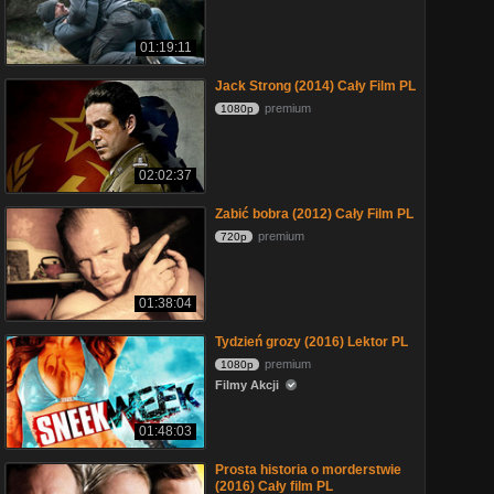
01:19:11
Jack Strong (2014) Cały Film PL
premium
1080p
02:02:37
Zabić bobra (2012) Cały Film PL
premium
720p
01:38:04
Tydzień grozy (2016) Lektor PL
premium
1080p
Filmy Akcji
01:48:03
Prosta historia o morderstwie
(2016) Cały film PL