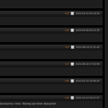
+23
2022-03-10 02:19:34
+22
2022-03-28 00:12:35
+17
2021-08-19 21:11:42
+17
2021-08-18 17:22:50
+16
2022-01-23 23:08:20
+16
2021-10-13 23:47:57
rzelaniny i krwi. Wymęczył mnie strasznie!