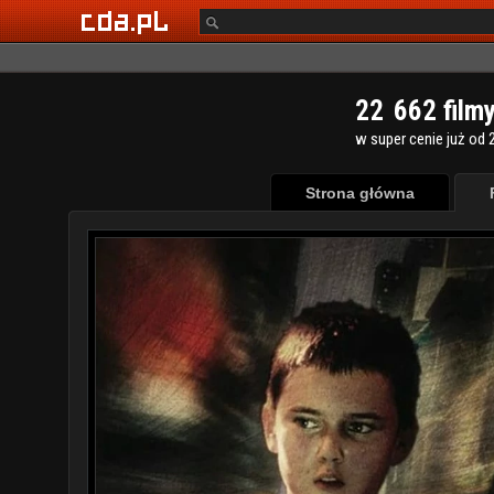
2
2
6
6
2
film
w super cenie już od 2
Strona główna