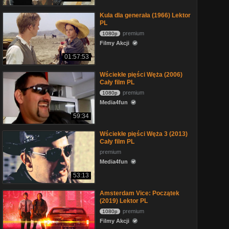
Kula dla generała (1966) Lektor
PL
premium
1080p
Filmy Akcji
01:57:53
Wściekłe pięści Węża (2006)
Cały film PL
premium
1080p
Media4fun
59:34
Wściekłe pięści Węża 3 (2013)
Cały film PL
premium
Media4fun
53:13
Amsterdam Vice: Początek
(2019) Lektor PL
premium
1080p
Filmy Akcji