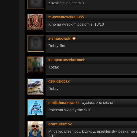
Kozak film polecam :)
m-kwiatkowska8955
Kino na wysokim poziomie. 10/10
z-smagowski
Dobry film .
kleopatruczekornoch
Kozak
dzikidziobak
Dobry!
emiljahmakowski
wysłano z m.cda.pl
Polecam świetny film 9/10
granturismo2
Mnóstwo przemocy, krzyków, przekleństw, bezkarnej st
2/10