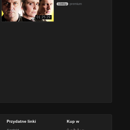
premium
1080p
01:25:29
Przydatne linki
Kup w