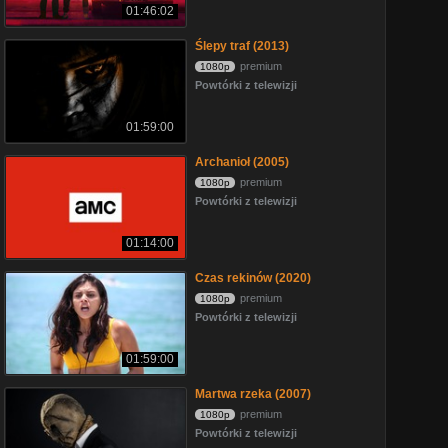
01:46:02
Ślepy traf (2013)
premium
1080p
Powtórki z telewizji
01:59:00
Archanioł (2005)
premium
1080p
Powtórki z telewizji
01:14:00
Czas rekinów (2020)
premium
1080p
Powtórki z telewizji
01:59:00
Martwa rzeka (2007)
premium
1080p
Powtórki z telewizji