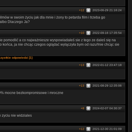
+12
2023-06-29 21:16:24
lmów w swoim życiu jak dla mnie i żony to petarda film i trzeba go
 albo Dlaczego Ja?
+10
2022-09-16 17:35:54
e pomodlić a co najważniesze wyspowiadałeś sie z tego ze daleś się na
o końca, ja nie chcąc czegos oglądać wylączyła bym od razu!!nie chcąc sie
zystkie odpowiedzi [1]
+13
2022-01-12 23:47:18
+13
2021-08-29 12:35:06
. 100% mocne bezkompromisowe i mroczne
+8
2024-02-07 04:30:37
zyciu nie widziales
+12
2021-12-30 21:01:09