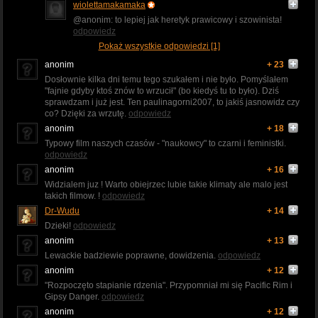
wiolettamakamaka
@anonim: to lepiej jak heretyk prawicowy i szowinista!
odpowiedz
Pokaż wszystkie odpowiedzi [1]
anonim
+ 23
Dosłownie kilka dni temu tego szukałem i nie było. Pomyślałem
"fajnie gdyby ktoś znów to wrzucił" (bo kiedyś tu to było). Dziś
sprawdzam i już jest. Ten paulinagorni2007, to jakiś jasnowidz czy
co? Dzięki za wrzutę.
odpowiedz
anonim
+ 18
Typowy film naszych czasów - "naukowcy" to czarni i feministki.
odpowiedz
anonim
+ 16
Widzialem juz ! Warto obiejrzec lubie takie klimaty ale malo jest
takich filmow. !
odpowiedz
Dr-Wudu
+ 14
Dzieki!
odpowiedz
anonim
+ 13
Lewackie badziewie poprawne, dowidzenia.
odpowiedz
anonim
+ 12
"Rozpoczęto stapianie rdzenia". Przypomniał mi się Pacific Rim i
Gipsy Danger.
odpowiedz
anonim
+ 12