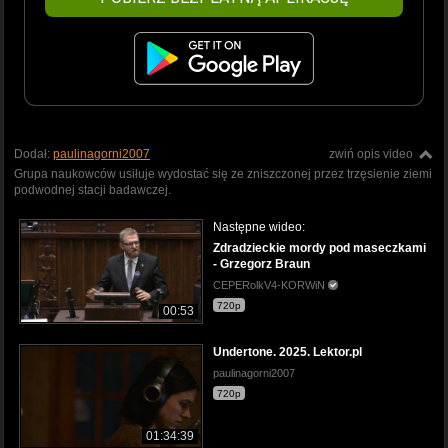
Dodał:
paulinagorni2007
zwiń opis video
Grupa naukowców usiłuje wydostać się ze zniszczonej przez trzęsienie ziemi
podwodnej stacji badawczej.
Następne wideo:
Zdradzieckie mordy pod maseczkami
- Grzegorz Braun
CEPERolkV4-KORWiN
720p
00:53
Undertone. 2025. Lektor.pl
paulinagorni2007
720p
01:34:39