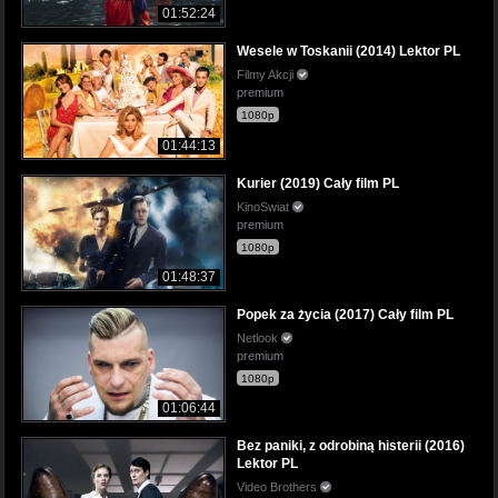
01:52:24
Wesele w Toskanii (2014) Lektor PL
Filmy Akcji
premium
1080p
01:44:13
Kurier (2019) Cały film PL
KinoSwiat
premium
1080p
01:48:37
Popek za życia (2017) Cały film PL
Netlook
premium
1080p
01:06:44
Bez paniki, z odrobiną histerii (2016)
Lektor PL
Video Brothers