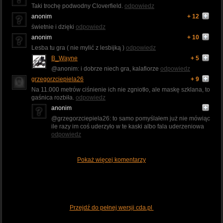
Taki trochę podwodny Cloverfield.
odpowiedz
anonim
+ 12
świetnie i dzięki
odpowiedz
anonim
+ 10
Lesba tu gra ( nie mylić z lesbijką )
odpowiedz
B_Wayne
+ 5
@anonim: i dobrze niech gra, kalafiorze
odpowiedz
grzegorzciepiela26
+ 9
Na 11.000 metrów ciśnienie ich nie zgniotło, ale maskę szklana, to
gaśnica rozbiła.
odpowiedz
anonim
@grzegorzciepiela26: to samo pomyślałem już nie mówiąc
ile razy im coś uderzyło w te kaski albo fala uderzeniowa
odpowiedz
Pokaż więcej komentarzy
Przejdź do pełnej wersji cda.pl