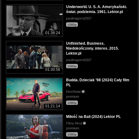
Underworld. U. S. A. Amerykański.
świat. podziemia. 1961. Lektor.pl
paulinagorni2007
1080p
01:38:24
Unfinished. Business.
Niedokończony. interes. 2015.
Lektor.pl
paulinagorni2007
1080p
01:30:56
Budda. Dzieciak '98 (2024) Cały film
PL
KinoSwiat
premium
1080p
01:21:14
Miłość na Bali (2024) Lektor PL
Filmy Akcji
premium
1080p