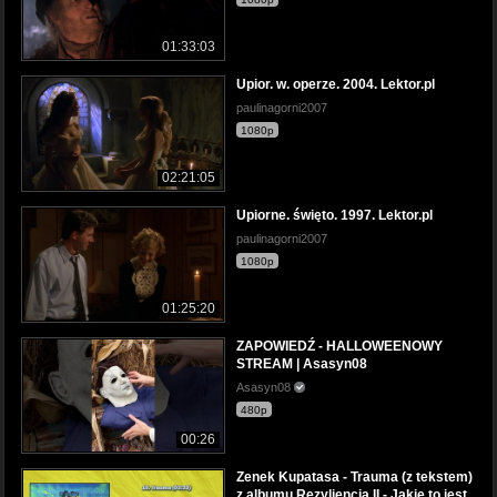
01:33:03
Upior. w. operze. 2004. Lektor.pl
paulinagorni2007
1080p
02:21:05
Upiorne. święto. 1997. Lektor.pl
paulinagorni2007
1080p
01:25:20
ZAPOWIEDŹ - HALLOWEENOWY
STREAM | Asasyn08
Asasyn08
480p
00:26
Zenek Kupatasa - Trauma (z tekstem)
z albumu Rezyliencja II - Jakie to jest