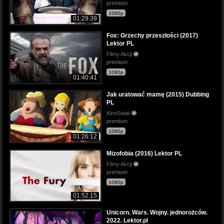
premium
1080p
01:29:39
Fox: Grzechy przeszłości (2017)
Lektor PL
Filmy Akcji
premium
1080p
01:40:41
Jak uratować mamę (2015) Dubbing
PL
KinoSwiat
premium
1080p
01:26:12
Mizofobia (2016) Lektor PL
Filmy Akcji
premium
1080p
01:52:15
Unicorn. Wars. Wojny. jednorożców.
2022. Lektor.pl