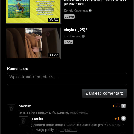
piękne 10/11
Zenek Kupatasa
1080p
03:33
Vinyla (. , 25) !
Tnmkmusic
480p
00:22
Komentarze
Zamieść komentarz
anonim
+ 23
feministka i murzyn. Koszernie.
odpowiedz
anonim
+ 1
@wiolettamakamaka: wiolettamakamaka jesteś żałosna z
tą swoją polityką.
odpowiedz