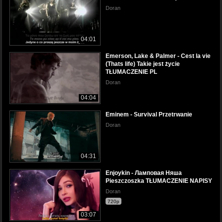
Doran
04:01
Emerson, Lake & Palmer - Cest la vie
(Thats life) Takie jest życie
TŁUMACZENIE PL
Doran
04:04
Eminem - Survival Przetrwanie
Doran
04:31
Enjoykin - Ламповая Няша
Pieszczoszka TŁUMACZENIE NAPISY
Doran
720p
03:07