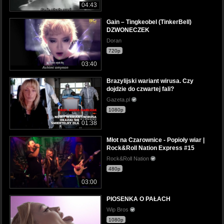
04:43
Gain – Tingkeobel (TinkerBell)
DZWONECZEK
Doran
720p
03:40
Brazylijski wariant wirusa. Czy
dojdzie do czwartej fali?
Gazeta.pl
1080p
01:38
Młot na Czarownice - Popioły wiar |
Rock&Roll Nation Express #15
Rock&Roll Nation
480p
03:00
PIOSENKA O PAŁACH
Wip Bros
1080p