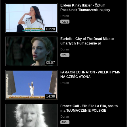
Erdem Kinay Ikizler - Öptüm
Pocałunek Tłumaczenie napisy
Doran
720p
03:20
Eurielle - City of The Dead Miasto
umarłych Tłumaczenie pl
Doran
720p
05:07
FARAON ECHNATON - WIELKI HYMN
NA CZEŚĆ ATONA
Doran
14:38
France Gall - Ella Elle La Ella, ona to
ma TŁUMACZENIE POLSKIE
Doran
480p