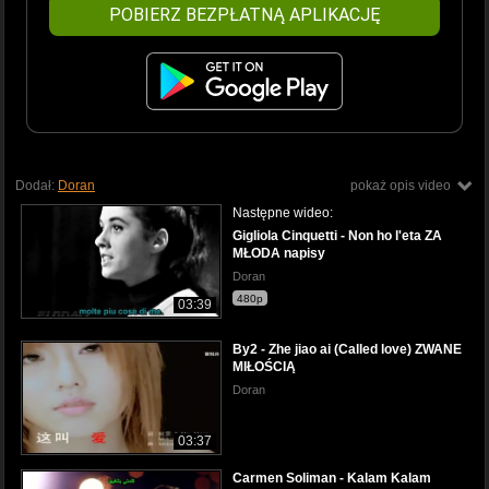
POBIERZ BEZPŁATNĄ APLIKACJĘ
Dodał:
Doran
pokaż opis video
Następne wideo:
Gigliola Cinquetti - Non ho l'eta ZA
MŁODA napisy
Doran
480p
03:39
By2 - Zhe jiao ai (Called love) ZWANE
MIŁOŚCIĄ
Doran
03:37
Carmen Soliman - Kalam Kalam