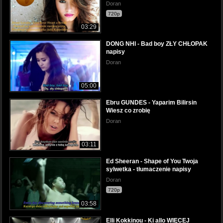
Doran
720p
03:29
DONG NHI - Bad boy ZŁY CHŁOPAK
napisy
Doran
05:00
Ebru GUNDES - Yaparim Bilirsin
Wiesz co zrobię
Doran
03:11
Ed Sheeran - Shape of You Twoja
sylwetka - tłumaczenie napisy
Doran
720p
03:58
Elli Kokkinou - Ki allo WIĘCEJ