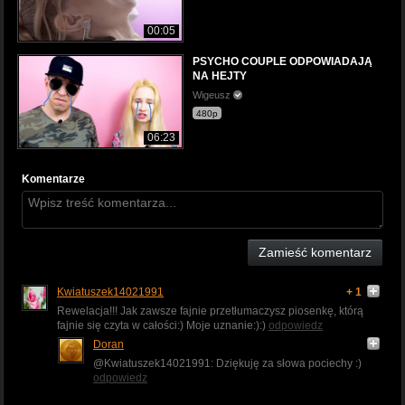
00:05
PSYCHO COUPLE ODPOWIADAJĄ
NA HEJTY
Wigeusz
480p
06:23
Komentarze
Zamieść komentarz
Kwiatuszek14021991
+ 1
Rewelacja!!! Jak zawsze fajnie przetłumaczysz piosenkę, którą
fajnie się czyta w całości:) Moje uznanie:):)
odpowiedz
Doran
@Kwiatuszek14021991: Dziękuję za słowa pociechy :)
odpowiedz