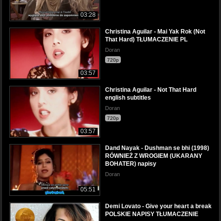
03:28
Christina Aguilar - Mai Yak Rok (Not
That Hard) TŁUMACZENIE PL
Doran
720p
03:57
Christina Aguilar - Not That Hard
english subtitles
Doran
720p
03:57
Dand Nayak - Dushman se bhi (1998)
RÓWNIEŻ Z WROGIEM (UKARANY
BOHATER) napisy
Doran
05:51
Demi Lovato - Give your heart a break
POLSKIE NAPISY TŁUMACZENIE