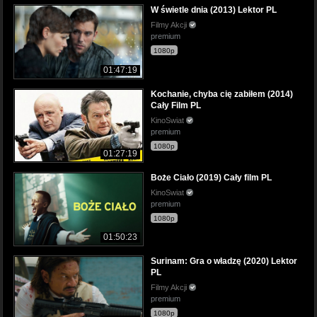
W świetle dnia (2013) Lektor PL
Filmy Akcji
premium
1080p
01:47:19
Kochanie, chyba cię zabiłem (2014)
Cały Film PL
KinoSwiat
premium
1080p
01:27:19
Boże Ciało (2019) Cały film PL
KinoSwiat
premium
1080p
01:50:23
Surinam: Gra o władzę (2020) Lektor
PL
Filmy Akcji
premium
1080p