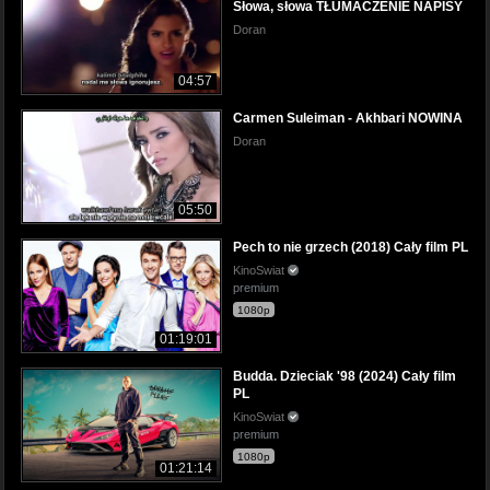
Słowa, słowa TŁUMACZENIE NAPISY
Doran
04:57
Carmen Suleiman - Akhbari NOWINA
Doran
05:50
Pech to nie grzech (2018) Cały film PL
KinoSwiat
premium
1080p
01:19:01
Budda. Dzieciak '98 (2024) Cały film
PL
KinoSwiat
premium
1080p
01:21:14