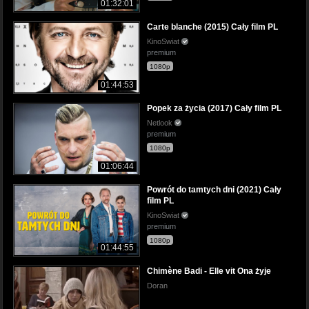
01:32:01
Carte blanche (2015) Cały film PL
KinoSwiat
premium
1080p
01:44:53
Popek za życia (2017) Cały film PL
Netlook
premium
1080p
01:06:44
Powrót do tamtych dni (2021) Cały
film PL
KinoSwiat
premium
1080p
01:44:55
Chimène Badi - Elle vit Ona żyje
Doran