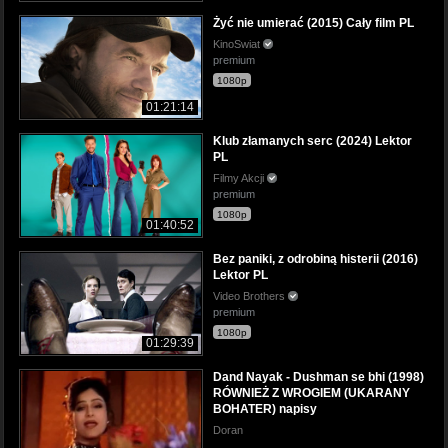
Żyć nie umierać (2015) Cały film PL
KinoSwiat
premium
1080p
01:21:14
Klub złamanych serc (2024) Lektor
PL
Filmy Akcji
premium
1080p
01:40:52
Bez paniki, z odrobiną histerii (2016)
Lektor PL
Video Brothers
premium
1080p
01:29:39
Dand Nayak - Dushman se bhi (1998)
RÓWNIEŻ Z WROGIEM (UKARANY
BOHATER) napisy
Doran