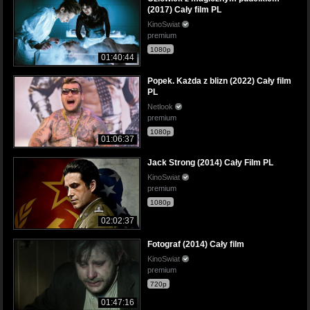
(2017) Cały film PL
KinoSwiat
premium
1080p
01:40:44
Popek. Każda z blizn (2022) Cały film
PL
Netlook
premium
1080p
01:06:37
Jack Strong (2014) Cały Film PL
KinoSwiat
premium
1080p
02:02:37
Fotograf (2014) Cały film
KinoSwiat
premium
720p
01:47:16