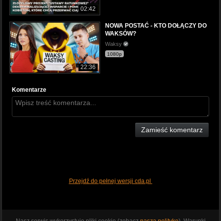
02:42
NOWA POSTAĆ - KTO DOŁĄCZY DO
WAKSÓW?
Waksy
1080p
22:36
Komentarze
Zamieść komentarz
Przejdź do pełnej wersji cda.pl
Nasz serwis wykorzystuje pliki cookie (zobacz
naszą politykę
). Warunki