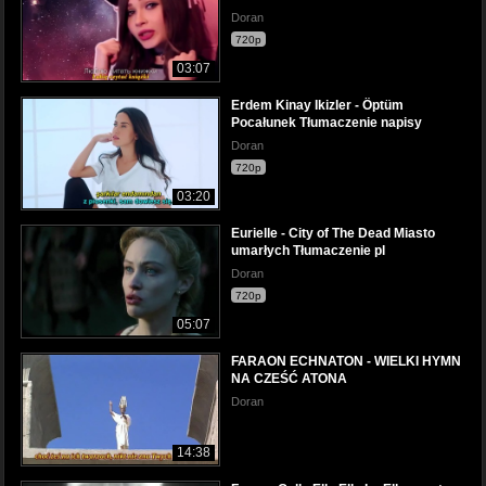
Doran
720p
03:07
Erdem Kinay Ikizler - Öptüm
Pocałunek Tłumaczenie napisy
Doran
720p
03:20
Eurielle - City of The Dead Miasto
umarłych Tłumaczenie pl
Doran
720p
05:07
FARAON ECHNATON - WIELKI HYMN
NA CZEŚĆ ATONA
Doran
14:38