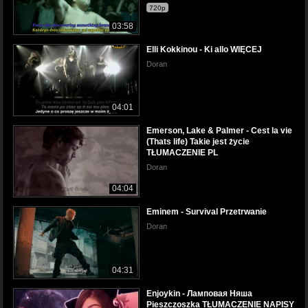
720p
03:58
Elli Kokkinou - Ki allo WIĘCEJ
Doran
04:01
Emerson, Lake & Palmer - Cest la vie
(Thats life) Takie jest życie
TŁUMACZENIE PL
Doran
04:04
Eminem - Survival Przetrwanie
Doran
04:31
Enjoykin - Ламповая Няша
Pieszczoszka TŁUMACZENIE NAPISY