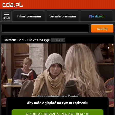
Filmy premium
Seriale premium
Dla dzieci
MENU
szukaj
Chimène Badi - Elle vit Ona żyje
00:03:28
Aby móc oglądać na tym urządzeniu
POBIERZ BEZPŁATNĄ APLIKACJĘ