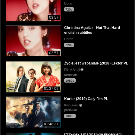
Doran
720p
03:57
Christina Aguilar - Not That Hard
english subtitles
Doran
720p
03:57
Życie jest wspaniałe (2018) Lektor PL
Filmy Akcji
premium
1080p
01:37:09
Kurier (2019) Cały film PL
KinoSwiat
premium
1080p
01:48:37
Człowiek z magicznym pudełkiem