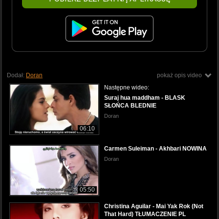
Dodał:
Doran
pokaż opis video
Następne wideo:
Suraj hua maddham - BLASK
SŁOŃCA BLEDNIE
Doran
06:10
Carmen Suleiman - Akhbari NOWINA
Doran
05:50
Christina Aguilar - Mai Yak Rok (Not
That Hard) TŁUMACZENIE PL