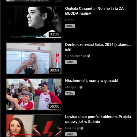
Gigliola Cinquetti - Non ho l'eta ZA
MŁODA napisy
Doran
480p
03:39
Denko czerwiec/ lipiec 2014 [salomea
juli]
SJ salomeajuli
1080p
09:04
Niezłomność mamy w genach!
eMisjaTv
720p
59:00
Lewica chce pomóc kobietom. Projekt
ustawy już w Sejmie
Gazeta.pl
1080p