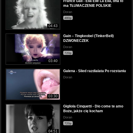
France Gall - Ella Elle La Ella, ona to
ma TŁUMACZENIE POLSKIE
Doran
480p
04:43
Gain – Tingkeobel (TinkerBell)
DZWONECZEK
Doran
720p
03:40
Galena - Slied razdialata Po rozstaniu
Doran
03:30
Gigliola Cinquetti - Dio come te amo
Boże, jakże cię kocham
Doran
720p
04:51