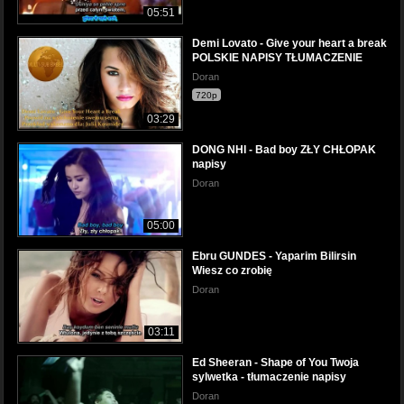
05:51
Demi Lovato - Give your heart a break
POLSKIE NAPISY TŁUMACZENIE
Doran
720p
03:29
DONG NHI - Bad boy ZŁY CHŁOPAK
napisy
Doran
05:00
Ebru GUNDES - Yaparim Bilirsin
Wiesz co zrobię
Doran
03:11
Ed Sheeran - Shape of You Twoja
sylwetka - tłumaczenie napisy
Doran