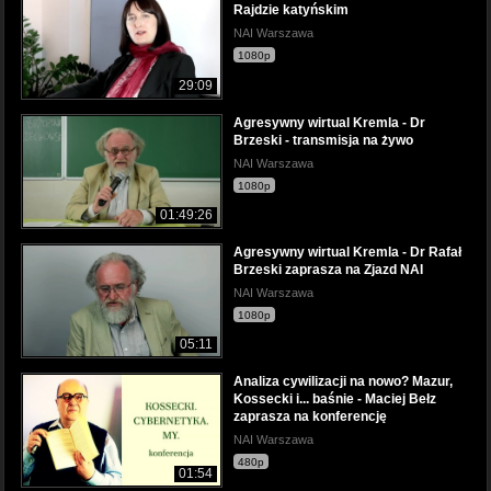
Rajdzie katyńskim
NAI Warszawa
1080p
29:09
Agresywny wirtual Kremla - Dr
Brzeski - transmisja na żywo
NAI Warszawa
1080p
01:49:26
Agresywny wirtual Kremla - Dr Rafał
Brzeski zaprasza na Zjazd NAI
NAI Warszawa
1080p
05:11
Analiza cywilizacji na nowo? Mazur,
Kossecki i... baśnie - Maciej Bełz
zaprasza na konferencję
NAI Warszawa
480p
01:54