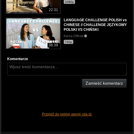
1080p
22:31
LANGUAGE CHALLENGE POLISH vs
CHINESE // CHALLENGE JĘZYKOWY
POLSKI VS CHIŃSKI
Karsa Official
720p
06:39
Komentarze
Zamieść komentarz
Przejdź do pełnej wersji cda.pl