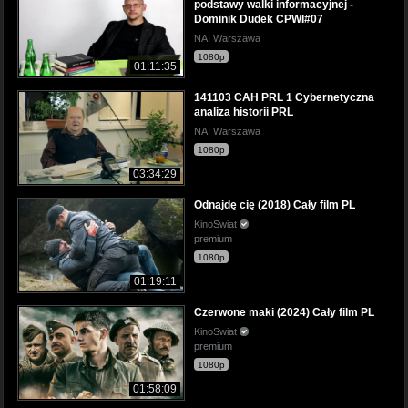
podstawy walki informacyjnej -
Dominik Dudek CPWI#07
NAI Warszawa
1080p
01:11:35
141103 CAH PRL 1 Cybernetyczna
analiza historii PRL
NAI Warszawa
1080p
03:34:29
Odnajdę cię (2018) Cały film PL
KinoSwiat
premium
1080p
01:19:11
Czerwone maki (2024) Cały film PL
KinoSwiat
premium
1080p
01:58:09