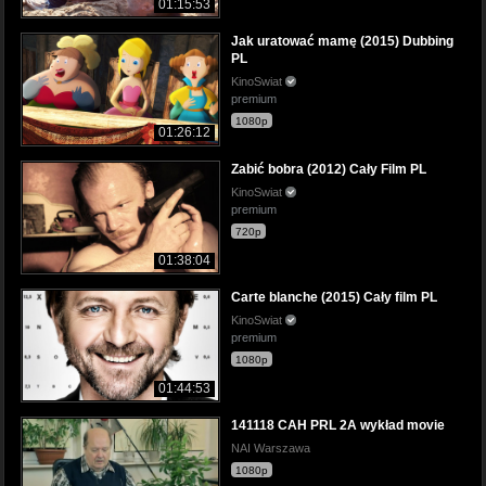
01:15:53
Jak uratować mamę (2015) Dubbing
PL
KinoSwiat
premium
1080p
01:26:12
Zabić bobra (2012) Cały Film PL
KinoSwiat
premium
720p
01:38:04
Carte blanche (2015) Cały film PL
KinoSwiat
premium
1080p
01:44:53
141118 CAH PRL 2A wykład movie
NAI Warszawa
1080p