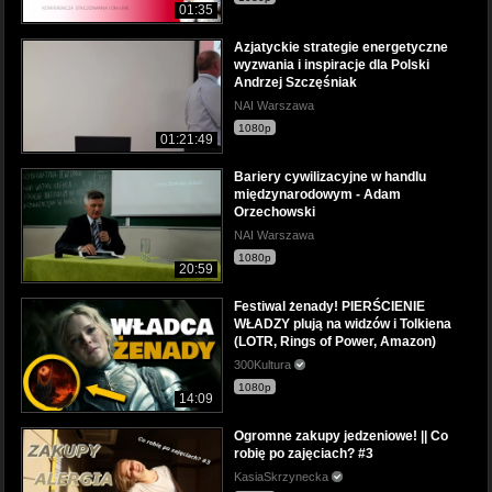
01:35
Azjatyckie strategie energetyczne
wyzwania i inspiracje dla Polski
Andrzej Szczęśniak
NAI Warszawa
1080p
01:21:49
Bariery cywilizacyjne w handlu
międzynarodowym - Adam
Orzechowski
NAI Warszawa
1080p
20:59
Festiwal żenady! PIERŚCIENIE
WŁADZY plują na widzów i Tolkiena
(LOTR, Rings of Power, Amazon)
300Kultura
1080p
14:09
Ogromne zakupy jedzeniowe! || Co
robię po zajęciach? #3
KasiaSkrzynecka