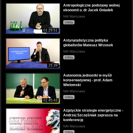
Antropologiczne podstawy wolnej
ekonomii o. dr Jacek Gniadek
NAI Warszawa
1080p
01:29:51
Antynatalistyczna polityka
globalistów Mateusz Wrzosek
NAI Warszawa
1080p
25:39
Autonomia jednostki w myśli
konserwatywnej - prof. Adam
Wielomski
NAI Warszawa
1080p
01:45:43
Azjatyckie strategie energetyczne -
Andrzej Szczęśniak zaprasza na
konferencję
NAI Warszawa
1080p