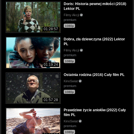
Doris: Historia pewnej miłości (2018)
Lektor PL
Filmy Akcji
premium
1080p
01:28:57
Dobra, zła dziewczyna (2022) Lektor
PL
Filmy Akcji
premium
1080p
01:19:24
Ostatnia rodzina (2016) Cały film PL
KinoSwiat
premium
1080p
01:57:28
Prawdziwe życie aniołów (2022) Cały
film PL
KinoSwiat
premium
1080p