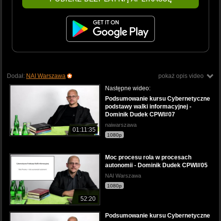
Dodał:
NAI Warszawa
pokaż opis video
Następne wideo:
Podsumowanie kursu Cybernetyczne
podstawy walki informacyjnej -
Dominik Dudek CPWI#07
naiwarszawa
01:11:35
1080p
Moc procesu rola w procesach
autonomii - Dominik Dudek CPWI#05
NAI Warszawa
1080p
52:20
Podsumowanie kursu Cybernetyczne