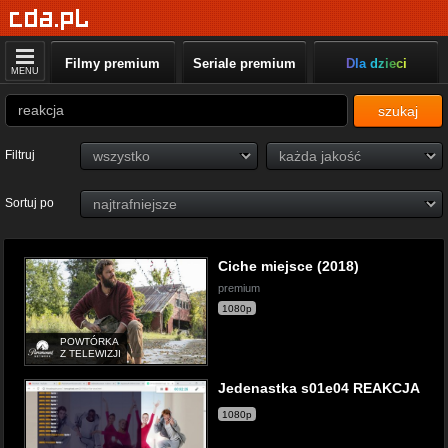
Filmy premium
Seriale premium
Dla dzieci
MENU
szukaj
Filtruj
Sortuj po
Ciche miejsce (2018)
premium
1080p
POWTÓRKA
Z TELEWIZJI
Jedenastka s01e04 REAKCJA
1080p