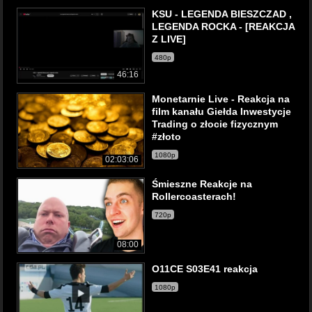
KSU - LEGENDA BIESZCZAD ,
LEGENDA ROCKA - [REAKCJA
Z LIVE]
480p
46:16
Monetarnie Live - Reakcja na
film kanału Giełda Inwestycje
Trading o złocie fizycznym
#złoto
1080p
02:03:06
Śmieszne Reakcje na
Rollercoasterach!
720p
08:00
O11CE S03E41 reakcja
1080p