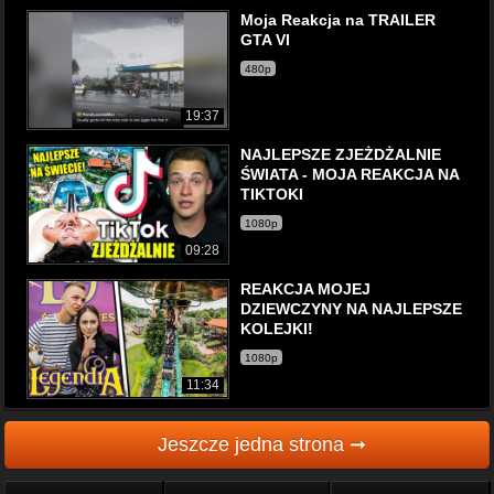
Moja Reakcja na TRAILER
GTA VI
480p
19:37
NAJLEPSZE ZJEŻDŻALNIE
ŚWIATA - MOJA REAKCJA NA
TIKTOKI
1080p
09:28
REAKCJA MOJEJ
DZIEWCZYNY NA NAJLEPSZE
KOLEJKI!
1080p
11:34
Jeszcze jedna strona ➞