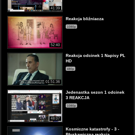
41:39
Reakcja bliźniacza
1080p
52:40
Reakcja odcinek 1 Napisy PL
HD
480p
01:51:36
Jedenastka sezon 1 odcinek
3 REAKCJA
1080p
48:07
Kosmiczne katastrofy - 3 -
Błyskawiczna reakcja