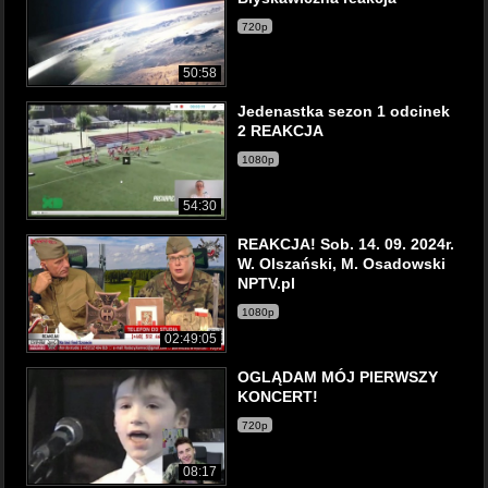
720p
50:58
Jedenastka sezon 1 odcinek
2 REAKCJA
1080p
54:30
REAKCJA! Sob. 14. 09. 2024r.
W. Olszański, M. Osadowski
NPTV.pl
1080p
02:49:05
OGLĄDAM MÓJ PIERWSZY
KONCERT!
720p
08:17