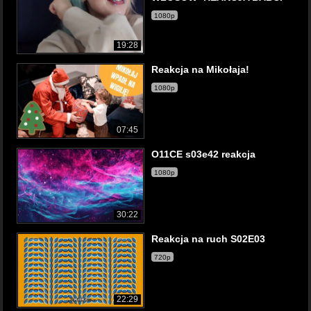
1080p
19:28
Reakcja na Mikołaja!
1080p
07:45
O11CE s03e42 reakcja
1080p
30:22
Reakcja na ruch S02E03
720p
22:29