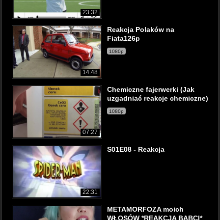
23:32
Reakcja Polaków na
Fiata126p
1080p
14:48
Chemiczne fajerwerki (Jak
uzgadniać reakcje chemiczne)
1080p
07:27
S01E08 - Reakcja
22:31
METAMORFOZA moich
WŁOSÓW *REAKCJA BABCI*