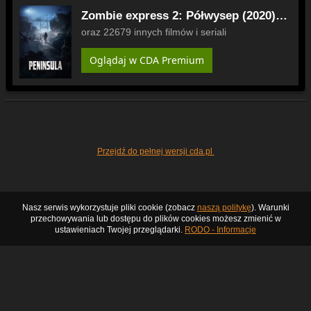
Zombie express 2: Półwysep (2020)
Lektor PL
oraz 22679 innych filmów i seriali
Oglądaj w CDA Premium
Przejdź do pełnej wersji cda.pl
Nasz serwis wykorzystuje pliki cookie (zobacz
naszą politykę
). Warunki
przechowywania lub dostępu do plików cookies możesz zmienić w
ustawieniach Twojej przeglądarki.
RODO - Informacje