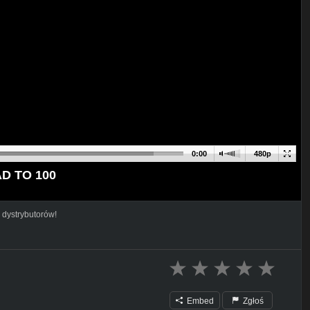
0:00
480p
D TO 100
 dystrybutorów!
Embed
Zgłoś