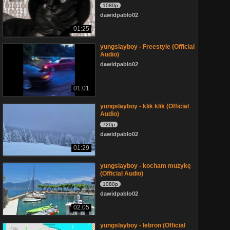
1080p
dawidpablo02
01:25
yungslayboy - Freestyle (Official
Audio)
dawidpablo02
01:01
yungslayboy - klik klik (Official
Audio)
720p
dawidpablo02
01:29
yungslayboy - kocham muzykę
(Official Audio)
1080p
dawidpablo02
02:05
yungslayboy - lebron (Official