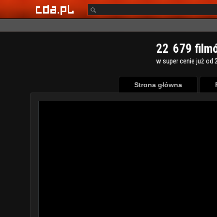
2
2
6
7
9
film
w super cenie już od 2
Strona główna