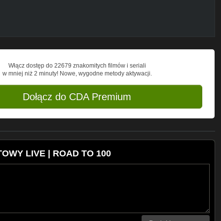
Włącz dostęp do 22679 znakomitych filmów i seriali
w mniej niż 2 minuty! Nowe, wygodne metody aktywacji.
Dołącz do CDA Premium
TOWY LIVE | ROAD TO 100