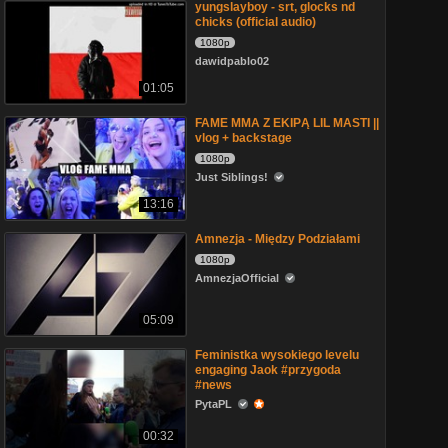
yungslayboy - srt, glocks nd
chicks (official audio)
1080p
dawidpablo02
01:05
FAME MMA Z EKIPĄ LIL MASTI ||
vlog + backstage
1080p
Just Siblings!
13:16
Amnezja - Między Podziałami
1080p
AmnezjaOfficial
05:09
Feministka wysokiego levelu
engaging Jaok #przygoda
#news
PytaPL
00:32