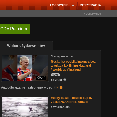
LOGOWANIE
REJESTRACJA
+ dodaj wideo
 CDA Premium
Wideo użytkowników
Następne wideo:
Rosjanka podbija internet, bo...
wygląda jak Erling Haaland
#worldcup #haaland
480p
00:44
Sport.pl
Autoodtwarzanie następnego wideo
on
mlody dawid - double cup ft.
711KENGO (prod. Aukzo)
dawidpablo02