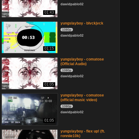
dawidpablo02
01:43
yungslayboy - blvckjvck
1080p
dawidpablo02
01:15
yungslayboy - comatose
(Official Audio)
1080p
dawidpablo02
01:05
yungslayboy - comatose
(official music video)
1080p
dawidpablo02
01:05
yungslayboy - flex up! (ft.
ronniie10k)