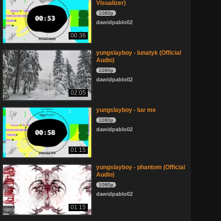
Visualizer)
1080p
dawidpablo02
00:36
yungslayboy - lunatyk (Official
Audio)
1080p
dawidpablo02
02:05
yungslayboy - luv me
1080p
dawidpablo02
01:15
yungslayboy - phantom (Official
Audio)
1080p
dawidpablo02
01:15