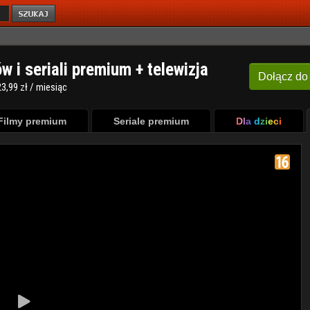
ów i seriali premium + telewizja
Dołącz
do
3,99 zł / miesiąc
Filmy premium
Seriale premium
Dla dzieci