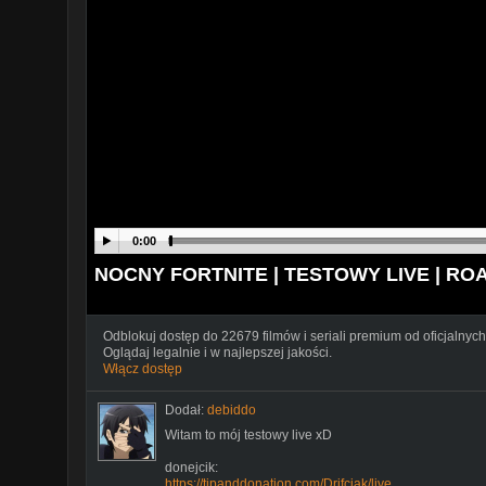
0:00
NOCNY FORTNITE | TESTOWY LIVE | ROA
Odblokuj dostęp do 22679 filmów i seriali premium od oficjalnych
Oglądaj legalnie i w najlepszej jakości.
Włącz dostęp
Dodał:
debiddo
Witam to mój testowy live xD
donejcik:
https://tipanddonation.com/Drifciak/live