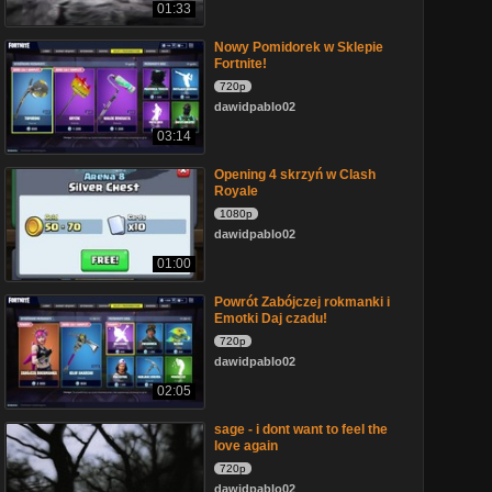
01:33
Nowy Pomidorek w Sklepie
Fortnite!
720p
dawidpablo02
03:14
Opening 4 skrzyń w Clash
Royale
1080p
dawidpablo02
01:00
Powrót Zabójczej rokmanki i
Emotki Daj czadu!
720p
dawidpablo02
02:05
sage - i dont want to feel the
love again
720p
dawidpablo02