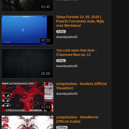
01:45
Sklep Fortnite 23. 05. 2020 |
Powrót Czerwonej Jade, Mgły
oraz Werteksa!
720p
dawidpablo02
02:22
You cant open that door -
Chainsaw Man ep. 12
720p
dawidpablo02
00:58
yungslayboy - bandyta (Official
Visualizer)
dawidpablo02
02:03
yungslayboy - bloodborne
(Official Audio)
1080p