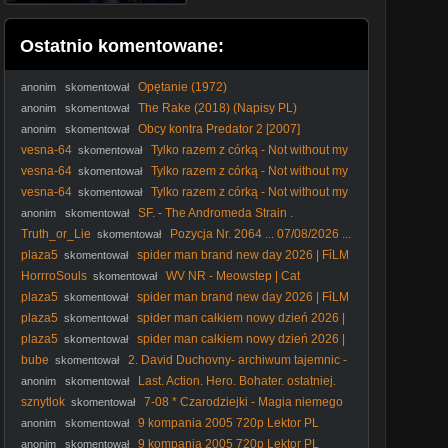
Ostatnio komentowane:
Opętanie (1972)
anonim
skomentował
The Rake (2018) (Napisy PL)
anonim
skomentował
Obcy kontra Predator 2 [2007]
anonim
skomentował
[Theatrical Cut][1080p][BDRip][x264][ Lektor PL]
vesna-64
Tylko razem z córką - Not without my
skomentował
daughter (1991) Lektor
vesna-64
Tylko razem z córką - Not without my
skomentował
daughter (1991) Lektor
vesna-64
Tylko razem z córką - Not without my
skomentował
daughter (1991) Lektor
SF. - The Andromeda Strain .
anonim
skomentował
Tajemnica. Andromedy. (1971) lektor
Truth_or_Lie
Pozycja Nr. 2064 ... 07/08/2026 ...
skomentował
english subtitles Only ...
plaza5
spider man brand new day 2026 | FỉLM
skomentował
W OPỉSỉE
HorrroSouls
WV NR - Meowstep | Cat
skomentował
Meowing (Dubstep Remix)
plaza5
spider man brand new day 2026 | FỉLM
skomentował
W OPỉSỉE
plaza5
spider man całkiem nowy dzień 2026 |
skomentował
FỉLM W OPỉSỉE
plaza5
spider man całkiem nowy dzień 2026 |
skomentował
FỉLM W OPỉSỉE
bube
2. David Duchovny- archiwum tajemnic -
skomentował
2. 9.
Last. Action. Hero. Bohater. ostatniej.
anonim
skomentował
akcji. 1993. Lektor.pl
sznytlok
7-08 * Czarodziejki - Magia niemego
skomentował
kina
9 kompania 2005 720p Lektor PL
anonim
skomentował
9 kompania 2005 720p Lektor PL
anonim
skomentował