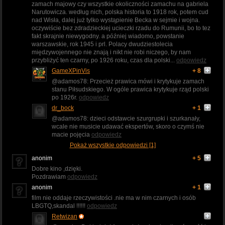
zamach majowy czy wszystkie okoliczności zamachu na gabriela
Narutowicza. według nich, polska historia to 1918 rok, potem cud
nad Wisła, dalej już tylko wystąpienie Becka w sejmie i wojna.
oczywiście bez zdradzieckiej ucieczki rzadu do Rumunii, bo to tez
fakt skrajnie niewygodny. a później wiadomo, powstanie
warszawskie, rok 1945 i prl. Polacy dwudziestolecia
międzywojennego nie znają i nikt nie robi niczego, by nam
przybliżyć ten czarny, po 1926 roku, czas dla polski...
odpowiedz
GameXPinVis
+ 8
@adamos78: Przecież prawica mówi i krytykuje zamach
stanu Piłsudskiego. W ogóle prawica krytykuje rząd polski
po 1926r.
odpowiedz
dr_bock
+ 1
@adamos78: dzieci odstawcie szurgrupki i szurkanały,
wcale nie musicie udawać ekspertów, skoro o czymś nie
macie pojęcia
odpowiedz
Pokaż wszystkie odpowiedzi [1]
anonim
+ 5
Dobre kino ,dzięki.
Pozdrawiam
odpowiedz
anonim
+ 1
film nie oddaje rzeczywistości .nie ma w nim czarnych i osób
LBGTQ,skandal !!!!!!
odpowiedz
Retwizan