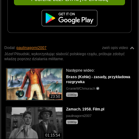
Dodał:
paulinagorni2007
zwiń opis video
Józef Piłsudski, wykorzystując słabość polskiego rządu, próbuje zdobyć
władzę poprzez działania militarne.
Następne wideo:
Brass (Kohle) - zasady, przykładowa
rozgrywka
GranieWChmurach
1080p
23:50
Zamach. 1958. Film.pl
paulinagorni2007
1080p
01:15:54