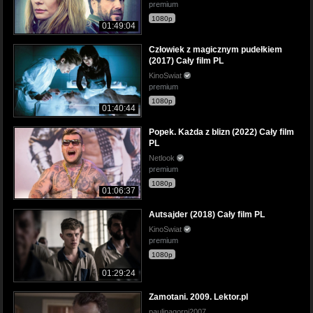
premium
1080p
01:49:04
Człowiek z magicznym pudełkiem
(2017) Cały film PL
KinoSwiat
premium
1080p
01:40:44
Popek. Każda z blizn (2022) Cały film
PL
Netlook
premium
1080p
01:06:37
Autsajder (2018) Cały film PL
KinoSwiat
premium
1080p
01:29:24
Zamotani. 2009. Lektor.pl
paulinagorni2007