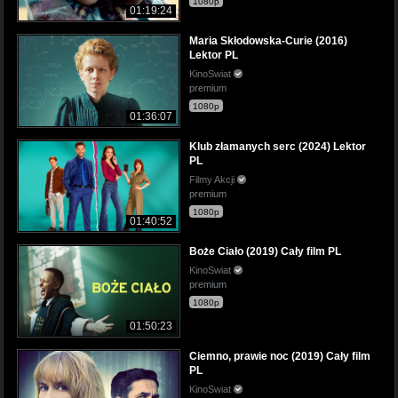
1080p
01:19:24
Maria Skłodowska-Curie (2016)
Lektor PL
KinoSwiat
premium
1080p
01:36:07
Klub złamanych serc (2024) Lektor
PL
Filmy Akcji
premium
1080p
01:40:52
Boże Ciało (2019) Cały film PL
KinoSwiat
premium
1080p
01:50:23
Ciemno, prawie noc (2019) Cały film
PL
KinoSwiat