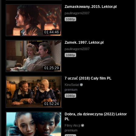
Zamaskowany. 2015. Lektor.pl
paulinagorni2007
1080p
01:44:46
Zamek. 1997. Lektor.pl
paulinagorni2007
1080p
01:25:29
7 uczuć (2018) Cały film PL
KinoSwiat
premium
1080p
01:52:24
Dobra, zła dziewczyna (2022) Lektor
PL
Filmy Akcji
premium