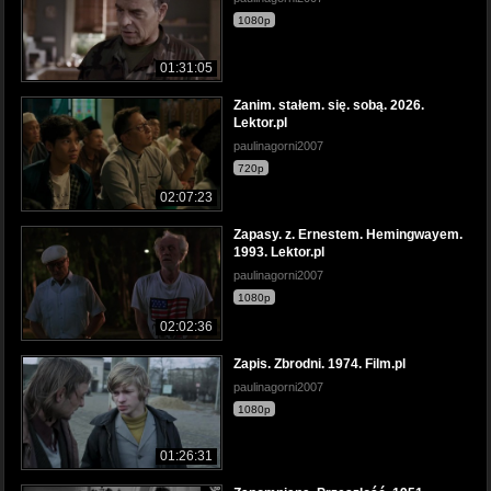
1080p
01:31:05
Zanim. stałem. się. sobą. 2026.
Lektor.pl
paulinagorni2007
720p
02:07:23
Zapasy. z. Ernestem. Hemingwayem.
1993. Lektor.pl
paulinagorni2007
1080p
02:02:36
Zapis. Zbrodni. 1974. Film.pl
paulinagorni2007
1080p
01:26:31