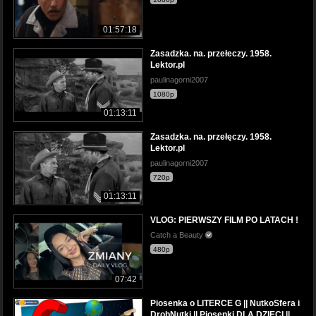
01:57:18
Zasadzka. na. przełeczy. 1958.
Lektor.pl
paulinagorni2007
1080p
01:13:11
Zasadzka. na. przełęczy. 1958.
Lektor.pl
paulinagorni2007
720p
01:13:11
VLOG: PIERWSZY FILM PO LATACH !
Catch a Beauty
480p
07:42
Piosenka o LITERCE G || NutkoSfera i
DrobNutki || Piosenki DLA DZIECI ||