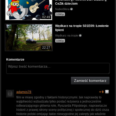
CeZik dzieciom
NutkoSfera
1080p
02:49
Wędkarz na tropie S01E09: Łowienie
lipieni
Wędkarz na tropie
1080p
22:27
Komentarze
Zamieść komentarz
adamos78
+ 9
film w miarę zgodny z faktami historycznymi. tak naprawdę to
wątpliwości wzbudzała tylko postać reżysera a jednocześnie
odtwarzającego główna role, Ryszarda Filipskiego. naprawiacze
historii z prawej strony sceny politycznej i społecznej do dziś cisza
historie polski omijając takie niewygodne jej zakręty jak właśnie