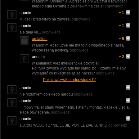
@anonim: Dokładnie! A przecież oni walczyli o równość i
niepodległą Ukrainę z Żełeńskim na czele!
odpowiedz
anonim
+ 1
Milosc i braterstwo na zawsze.
odpowiedz
anonim
+ 1
ale deja vu...
odpowiedz
amfallout
+ 5
@anonim: Absolutnie nie ma to nic wspólnego z naszą
współczesną polityką.
odpowiedz
anonim
+ 2
@amfallout: Ależ inteligenckie odkrycie!
Polityka zawsze wygląda tak samo, bo... czemu miałaby
wyglądać co kilkadziesiąt lat inaczej?
odpowiedz
Pokaż wszystkie odpowiedzi [1]
anonim
nie rozumiem polskiego narodu
odpowiedz
anonim
Filmowy trailer stanu wojennego. Fatalny montaż, kiepskie ujęcia,
słabe oświetlenie.
odpowiedz
anonim
1:37:03 WŁOCH Z "NIE LUBIĘ PONIEDZIAŁKU"!!! :D
odpowiedz