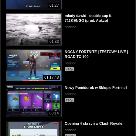
01:27
mlody dawid - double cup ft.
711KENGO (prod. Aukzo)
debiddo
01:33
NOCNY FORTNITE | TESTOWY LIVE |
ROAD TO 100
debiddo
480p
01:17:48
Nowy Pomidorek w Sklepie Fortnite!
debiddo
720p
03:14
Opening 4 skrzyń w Clash Royale
debiddo