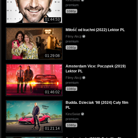
premium
1080p
01:44:53
Miłość od kuchni (2022) Lektor PL
Filmy Akcji
premium
1080p
01:29:08
Amsterdam Vice: Początek (2019)
Lektor PL
Filmy Akcji
premium
1080p
01:46:02
Budda. Dzieciak '98 (2024) Cały film
PL
KinoSwiat
premium
1080p
01:21:14