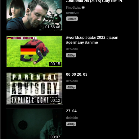
Anatomia zła (2015) Cały film PL
KinoSwiat
premium
1080p
01:56:46
#worldcup #qatar2022 #japan
#germany #anime
debiddo
480p
00:15
00:00 20. 03
debiddo
480p
00:12
27. 04
debiddo
480p
00:07