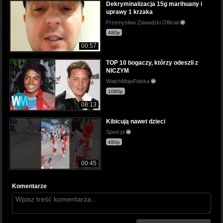
Dekryminalizacja 15g marihuany i
uprawy 1 krzaka
Przemysław Zawadzki Official
480p
00:57
TOP 10 bogaczy, którzy odeszli z
NICZYM
WatchMojoPolska
1080p
08:13
Kibicują nawet dzieci
Sport.pl
480p
00:45
Komentarze