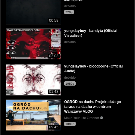
debiddo
720p
00:58
yungslayboy - bandyta (Official
Visualizer)
debiddo
02:03
yungslayboy - bloodborne (Official
Audio)
debiddo
1080p
01:43
OGRÓD na dachu Projekt dużego
tarasu na dachu w centrum
Warszawy VLOG
Make Your Life Greener
1080p
09:45