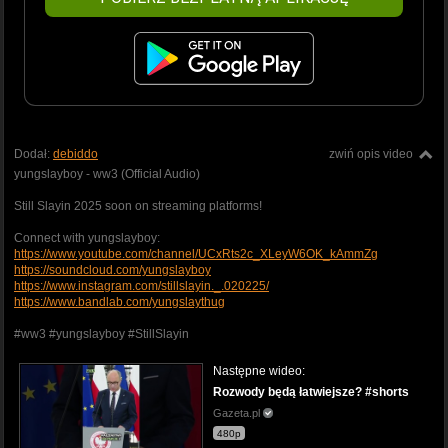
Dodał:
debiddo
zwiń opis video
yungslayboy - ww3 (Official Audio)
Still Slayin 2025 soon on streaming platforms!
Connect with yungslayboy:
https://www.youtube.com/channel/UCxRts2c_XLeyW6OK_kAmmZg
https://soundcloud.com/yungslayboy
https://www.instagram.com/stillslayin._.020225/
https://www.bandlab.com/yungslaythug
#ww3 #yungslayboy #StillSlayin
Następne wideo:
Rozwody będą łatwiejsze? #shorts
Gazeta.pl
480p