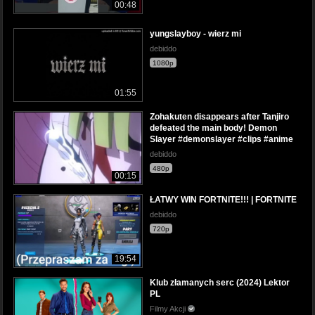
00:48
yungslayboy - wierz mi
debiddo
1080p
01:55
Zohakuten disappears after Tanjiro
defeated the main body! Demon
Slayer #demonslayer #clips #anime
debiddo
480p
00:15
ŁATWY WIN FORTNITE!!! | FORTNITE
debiddo
720p
19:54
Klub złamanych serc (2024) Lektor
PL
Filmy Akcji