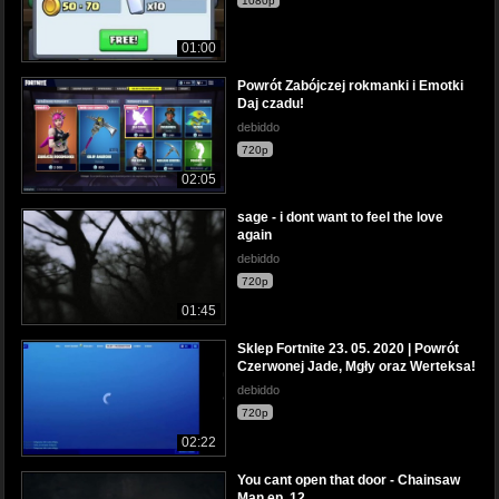
1080p
01:00
Powrót Zabójczej rokmanki i Emotki
Daj czadu!
debiddo
720p
02:05
sage - i dont want to feel the love
again
debiddo
720p
01:45
Sklep Fortnite 23. 05. 2020 | Powrót
Czerwonej Jade, Mgły oraz Werteksa!
debiddo
720p
02:22
You cant open that door - Chainsaw
Man ep. 12