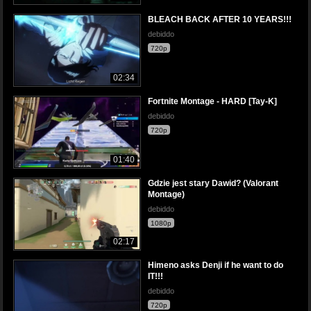
BLEACH BACK AFTER 10 YEARS!!!
debiddo
720p
02:34
Fortnite Montage - HARD [Tay-K]
debiddo
720p
01:40
Gdzie jest stary Dawid? (Valorant
Montage)
debiddo
1080p
02:17
Himeno asks Denji if he want to do
IT!!!
debiddo
720p