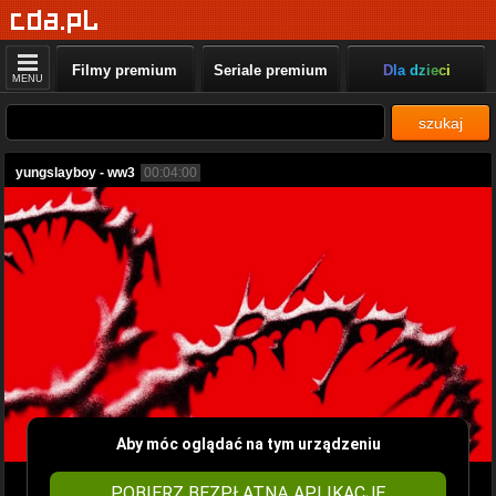
Filmy premium
Seriale premium
Dla dzieci
MENU
szukaj
yungslayboy - ww3
00:04:00
Aby móc oglądać na tym urządzeniu
POBIERZ BEZPŁATNĄ APLIKACJĘ