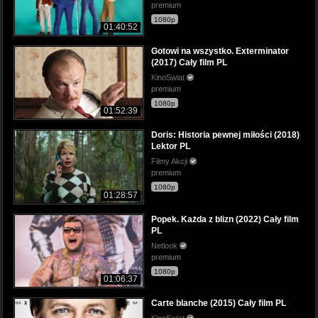
premium
1080p
01:40:52
Gotowi na wszystko. Exterminator
(2017) Cały film PL
KinoSwiat
premium
1080p
01:52:39
Doris: Historia pewnej miłości (2018)
Lektor PL
Filmy Akcji
premium
1080p
01:28:57
Popek. Każda z blizn (2022) Cały film
PL
Netlook
premium
1080p
01:06:37
Carte blanche (2015) Cały film PL
KinoSwiat