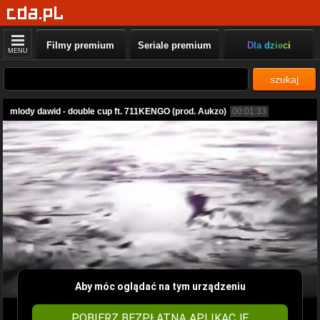
Filmy premium
Seriale premium
Dla dzieci
MENU
szukaj
mlody dawid - double cup ft. 711KENGO (prod. Aukzo)
00:01:33
Aby móc oglądać na tym urządzeniu
POBIERZ BEZPŁATNĄ APLIKACJĘ