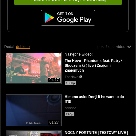
Dodał:
debiddo
pokaż opis video
Następne wideo:
The Hove - Phantoms feat. Patryk
Skoczyński ( live ) Znajomi
Znajomych
TheHove
04:17
1080p
Himeno asks Denji if he want to do
IT!!!
debiddo
720p
01:27
NOCNY FORTNITE | TESTOWY LIVE |