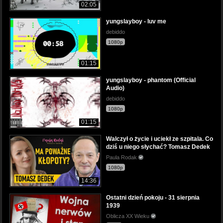
02:05
yungslayboy - luv me
debiddo
1080p
01:15
yungslayboy - phantom (Official
Audio)
debiddo
1080p
01:15
Walczył o życie i uciekł ze szpitala. Co
dziś u niego słychać? Tomasz Dedek
Paula Rodak
1080p
14:36
Ostatni dzień pokoju - 31 sierpnia
1939
Oblicza XX Wieku