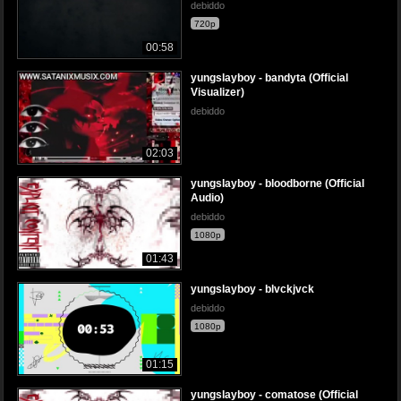
debiddo
720p
00:58
yungslayboy - bandyta (Official
Visualizer)
debiddo
02:03
yungslayboy - bloodborne (Official
Audio)
debiddo
1080p
01:43
yungslayboy - blvckjvck
debiddo
1080p
01:15
yungslayboy - comatose (Official