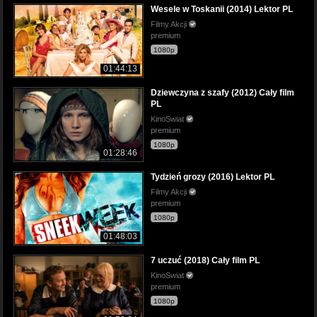
Wesele w Toskanii (2014) Lektor PL
Filmy Akcji
premium
1080p
01:44:13
Dziewczyna z szafy (2012) Cały film
PL
KinoSwiat
premium
1080p
01:28:46
Tydzień grozy (2016) Lektor PL
Filmy Akcji
premium
1080p
01:48:03
7 uczuć (2018) Cały film PL
KinoSwiat
premium
1080p