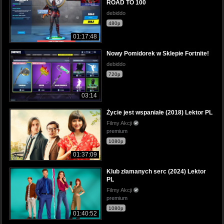
ROAD TO 100
debiddo
480p
01:17:48
Nowy Pomidorek w Sklepie Fortnite!
debiddo
720p
03:14
Życie jest wspaniałe (2018) Lektor PL
Filmy Akcji
premium
1080p
01:37:09
Klub złamanych serc (2024) Lektor
PL
Filmy Akcji
premium
1080p
01:40:52