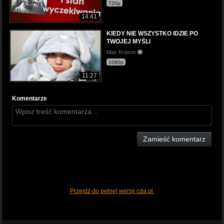
720p
14:41
KIEDY NIE WSZYSTKO IDZIE PO
TWOJEJ MYŚLI
Max Krason
1080p
11:27
Komentarze
Zamieść komentarz
Przejdź do pełnej wersji cda.pl