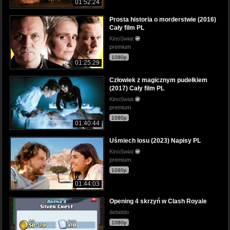
01:52:24
Prosta historia o morderstwie (2016)
Cały film PL
KinoSwiat
premium
1080p
01:25:29
Człowiek z magicznym pudełkiem
(2017) Cały film PL
KinoSwiat
premium
1080p
01:40:44
Uśmiech losu (2023) Napisy PL
KinoSwiat
premium
1080p
01:44:03
Opening 4 skrzyń w Clash Royale
debiddo
1080p