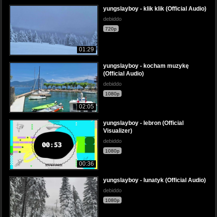
yungslayboy - klik klik (Official Audio)
debiddo
720p
01:29
yungslayboy - kocham muzykę
(Official Audio)
debiddo
1080p
02:05
yungslayboy - lebron (Official
Visualizer)
debiddo
1080p
00:36
yungslayboy - lunatyk (Official Audio)
debiddo
1080p