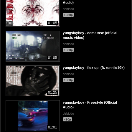
Audio)
debiddo
1080p
01:05
yungslayboy - comatose (official
music video)
debiddo
1080p
01:05
yungslayboy - flex up! (ft. ronniie10k)
debiddo
1080p
01:25
yungslayboy - Freestyle (Official
Audio)
debiddo
480p
01:01