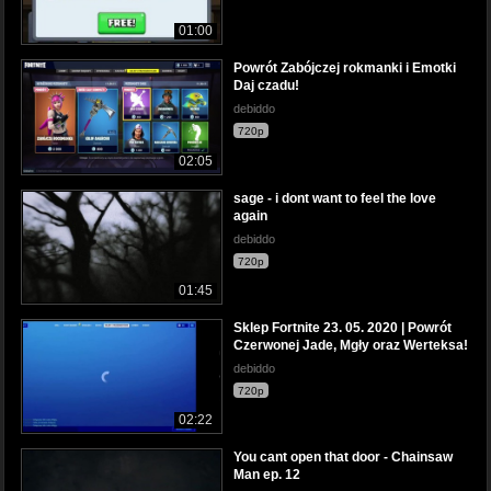
01:00
Powrót Zabójczej rokmanki i Emotki
Daj czadu!
debiddo
720p
02:05
sage - i dont want to feel the love
again
debiddo
720p
01:45
Sklep Fortnite 23. 05. 2020 | Powrót
Czerwonej Jade, Mgły oraz Werteksa!
debiddo
720p
02:22
You cant open that door - Chainsaw
Man ep. 12