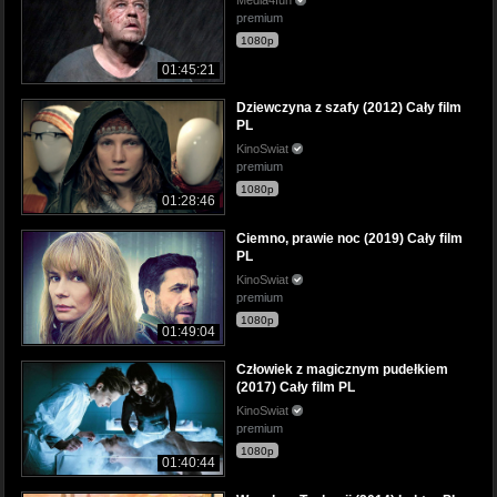
premium
1080p
01:45:21
Dziewczyna z szafy (2012) Cały film
PL
KinoSwiat
premium
1080p
01:28:46
Ciemno, prawie noc (2019) Cały film
PL
KinoSwiat
premium
1080p
01:49:04
Człowiek z magicznym pudełkiem
(2017) Cały film PL
KinoSwiat
premium
1080p
01:40:44