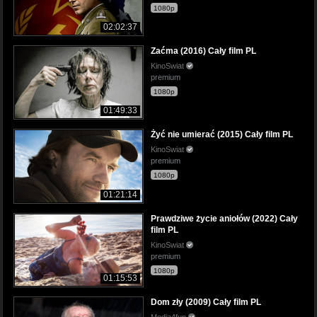
1080p
02:02:37
Zaćma (2016) Cały film PL
KinoSwiat
premium
1080p
01:49:33
Żyć nie umierać (2015) Cały film PL
KinoSwiat
premium
1080p
01:21:14
Prawdziwe życie aniołów (2022) Cały
film PL
KinoSwiat
premium
1080p
01:15:53
Dom zły (2009) Cały film PL
Media4fun