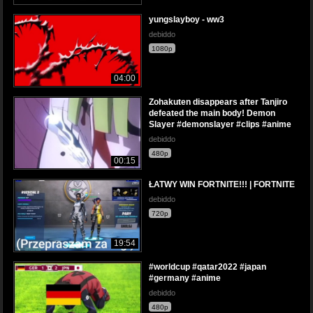
yungslayboy - ww3
debiddo
1080p
04:00
Zohakuten disappears after Tanjiro
defeated the main body! Demon
Slayer #demonslayer #clips #anime
debiddo
480p
00:15
ŁATWY WIN FORTNITE!!! | FORTNITE
debiddo
720p
19:54
#worldcup #qatar2022 #japan
#germany #anime
debiddo
480p