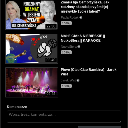
Zmarła Iga Cembrzyńska. Jak
rodzinny skandal przyćmił jej
niezwykłe życie i talent?
Paula Rodak
1080p
22:30
MAŁE CIAŁA NIEBIESKIE ||
NutkoSfera || KARAOKE
NutkoSfera
1080p
03:40
Piove (Ciao Ciao Bambina) - Jarek
Wist
Jarek Wist
1080p
02:45
Komentarze