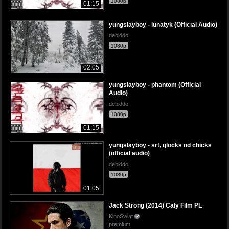
1080p
01:15
yungslayboy - lunatyk (Official Audio)
debiddo
1080p
02:05
yungslayboy - phantom (Official
Audio)
debiddo
1080p
01:15
yungslayboy - srt, glocks nd chicks
(official audio)
debiddo
1080p
01:05
Jack Strong (2014) Cały Film PL
KinoSwiat
premium