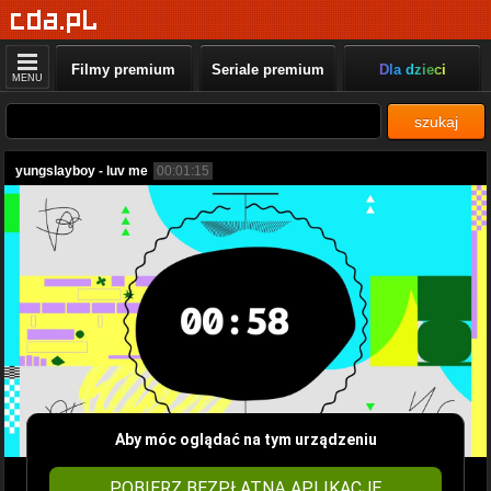
Filmy premium
Seriale premium
Dla dzieci
MENU
szukaj
yungslayboy - luv me
00:01:15
Aby móc oglądać na tym urządzeniu
POBIERZ BEZPŁATNĄ APLIKACJĘ