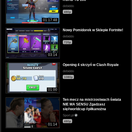
debiddo
480p
01:17:48
Nowy Pomidorek w Sklepie Fortnite!
debiddo
720p
03:14
Opening 4 skrzyń w Clash Royale
debiddo
1080p
01:00
Ten mecz na mistrzostwach świata
NIE MA SENSU Zgadzasz
się#worldcup #piłkanożna
Sport.pl
480p
01:14