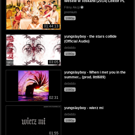
Wesele w Toskanii (2014) Lektor PL
Filmy Akcji
premium
1080p
01:44:13
yungslayboy - the stars collide
(Official Audio)
debiddo
1080p
03:05
yungslayboy - When i met you in the
summer... (prod. littl689)
debiddo
1080p
02:31
yungslayboy - wierz mi
debiddo
1080p
01:55