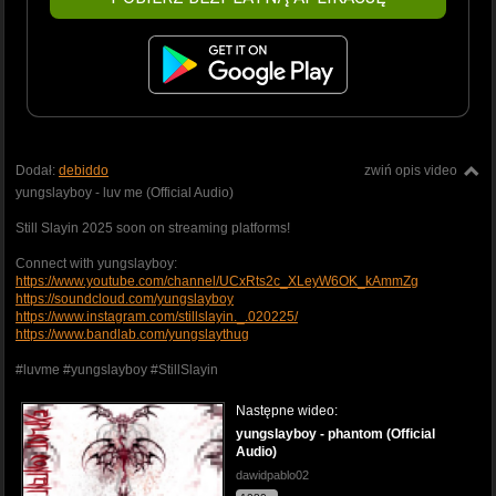
Dodał:
debiddo
zwiń opis video
yungslayboy - luv me (Official Audio)
Still Slayin 2025 soon on streaming platforms!
Connect with yungslayboy:
https://www.youtube.com/channel/UCxRts2c_XLeyW6OK_kAmmZg
https://soundcloud.com/yungslayboy
https://www.instagram.com/stillslayin._.020225/
https://www.bandlab.com/yungslaythug
#luvme #yungslayboy #StillSlayin
Następne wideo:
yungslayboy - phantom (Official
Audio)
dawidpablo02