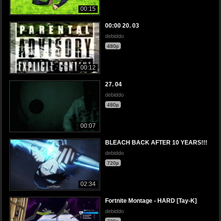
00:15
00:00 20. 03
debiddo
480p
00:12
27. 04
debiddo
480p
00:07
BLEACH BACK AFTER 10 YEARS!!!
debiddo
720p
02:34
Fortnite Montage - HARD [Tay-K]
debiddo