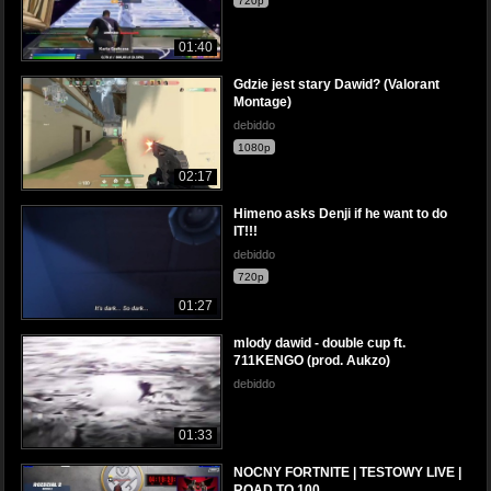
720p
01:40
Gdzie jest stary Dawid? (Valorant
Montage)
debiddo
1080p
02:17
Himeno asks Denji if he want to do
IT!!!
debiddo
720p
01:27
mlody dawid - double cup ft.
711KENGO (prod. Aukzo)
debiddo
01:33
NOCNY FORTNITE | TESTOWY LIVE |
ROAD TO 100