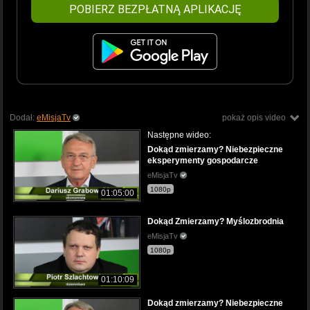
POBIERZ BEZPŁATNĄ APLIKACJĘ
Dodał:
eMisjaTv
pokaż opis video
Następne wideo:
Dokąd zmierzamy? Niebezpieczne
eksperymenty gospodarcze
eMisjaTv
1080p
01:05:00
Dokąd Zmierzamy? Myślozbrodnia
eMisjaTv
1080p
01:10:09
Dokąd zmierzamy? Niebezpieczne