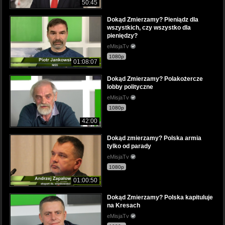
50:45
Dokąd Zmierzamy? Pieniądz dla
wszystkich, czy wszystko dla
pieniędzy?
eMisjaTv
1080p
01:08:07
Dokąd Zmierzamy? Polakożercze
lobby polityczne
eMisjaTv
1080p
42:00
Dokąd zmierzamy? Polska armia
tylko od parady
eMisjaTv
1080p
01:00:50
Dokąd Zmierzamy? Polska kapituluje
na Kresach
eMisjaTv