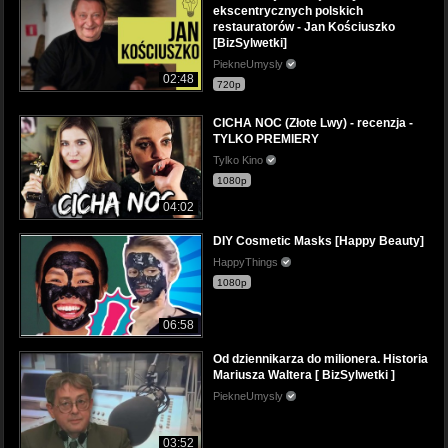
ekscentrycznych polskich
restauratorów - Jan Kościuszko
[BizSylwetki]
PiekneUmysly
02:48
720p
CICHA NOC (Złote Lwy) - recenzja -
TYLKO PREMIERY
Tylko Kino
1080p
04:02
DIY Cosmetic Masks [Happy Beauty]
HappyThings
1080p
06:58
Od dziennikarza do milionera. Historia
Mariusza Waltera [ BizSylwetki ]
PiekneUmysly
03:52