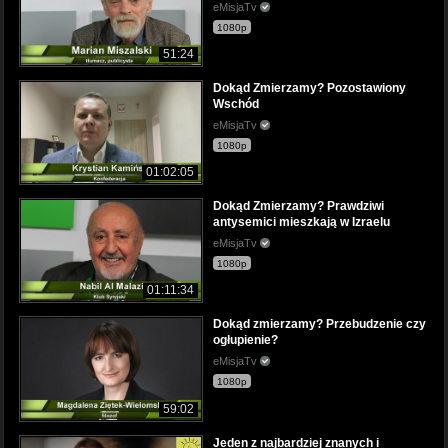
eMisjaTv
1080p
51:24
Dokąd Zmierzamy? Pozostawiony
Wschód
eMisjaTv
1080p
01:02:05
Dokąd Zmierzamy? Prawdziwi
antysemici mieszkają w Izraelu
eMisjaTv
1080p
01:11:34
Dokąd zmierzamy? Przebudzenie czy
ogłupienie?
eMisjaTv
1080p
59:02
Jeden z najbardziej znanych i