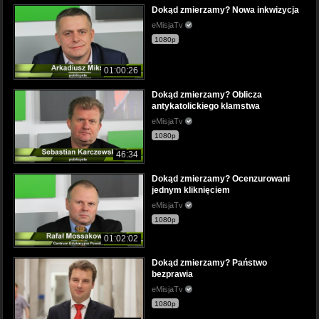
Dokąd zmierzamy? Nowa inkwizycja
eMisjaTv
1080p
01:00:26
Dokąd zmierzamy? Oblicza
antykatolickiego kłamstwa
eMisjaTv
1080p
46:34
Dokąd zmierzamy? Ocenzurowani
jednym kliknięciem
eMisjaTv
1080p
01:02:02
Dokąd zmierzamy? Państwo
bezprawia
eMisjaTv
1080p