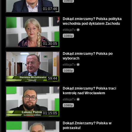
1080p
01:07:46
Dokąd zmierzamy? Polska polityka
wschodnia pod dyktatem Zachodu
eMisjaTv
1080p
01:30:05
Dokąd zmierzamy? Polska po
wyborach
eMisjaTv
1080p
59:44
Dokąd zmierzamy? Polska traci
kontrolę nad Wrocławiem
eMisjaTv
1080p
01:15:05
Dokąd Zmierzamy? Polska w
potrzasku!