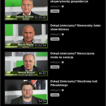
eksperymenty gospodarcze
eMisjaTv
1080p
01:05:00
Dokąd zmierzamy? Niemoralny świat
show-biznesu
eMisjaTv
1080p
01:02:54
Dokąd zmierzamy? Nieszczęsna
moda na sanację
eMisjaTv
1080p
46:42
Dokąd Zmierzamy? Niezdrowy kult
Piłsudskiego
eMisjaTv
1080p
54:55