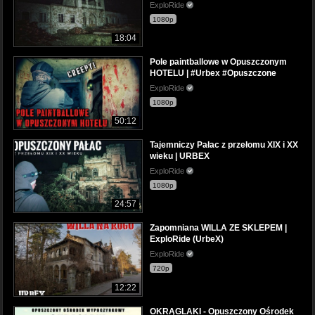
ExploRide
1080p
18:04
Pole paintballowe w Opuszczonym
HOTELU | #Urbex #Opuszczone
ExploRide
1080p
50:12
Tajemniczy Pałac z przełomu XIX i XX
wieku | URBEX
ExploRide
1080p
24:57
Zapomniana WILLA ZE SKLEPEM |
ExploRide (UrbeX)
ExploRide
720p
12:22
OKRĄGLAKI - Opuszczony Ośrodek