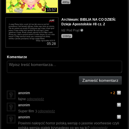
480p
15:57
Archiwum: BIBLIA NA CO DZIEŃ:
Dzieje Apostolskie #8 cz. 2
Idź Pod Prąd
1080p
05:28
Komentarze
Zamieść komentarz
anonim
+ 2
fajne
odpowiedz
anonim
Super film :)
odpowiedz
anonim
Powinni nakręcić horror polską wersję o jasonie voorheesie czyli
polska wersja piątek trzynastego co wy na to?
odpowiedz