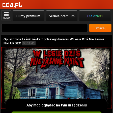
Filmy premium
Seriale premium
Dla dzieci
MENU
szukaj
Opuszczona Leśniczówka z polskiego horroru W Lesie Dziś Nie Zaśnie
Nikt URBEX
00:11:41
Aby móc oglądać na tym urządzeniu