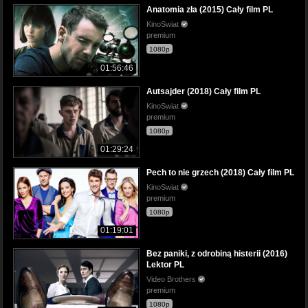
Anatomia zła (2015) Cały film PL
KinoSwiat
premium
1080p
01:56:46
Autsajder (2018) Cały film PL
KinoSwiat
premium
1080p
01:29:24
Pech to nie grzech (2018) Cały film PL
KinoSwiat
premium
1080p
01:19:01
Bez paniki, z odrobiną histerii (2016)
Lektor PL
Video Brothers
premium
1080p