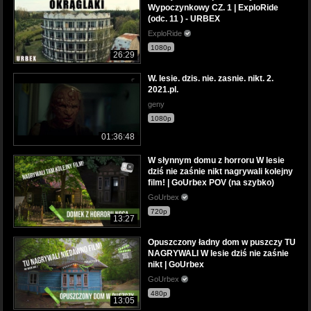
Wypoczynkowy CZ. 1 | ExploRide
(odc. 11 ) - URBEX
ExploRide
1080p
26:29
W. lesie. dzis. nie. zasnie. nikt. 2.
2021.pl.
geny
1080p
01:36:48
W słynnym domu z horroru W lesie
dziś nie zaśnie nikt nagrywali kolejny
film! | GoUrbex POV (na szybko)
GoUrbex
720p
13:27
Opuszczony ładny dom w puszczy TU
NAGRYWALI W lesie dziś nie zaśnie
nikt | GoUrbex
GoUrbex
480p
13:05