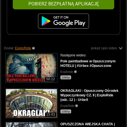
POBIERZ BEZPŁATNĄ APLIKACJĘ
Dodał:
ExploRide
pokaż opis video
Następne wideo:
Pole paintballowe w Opuszczonym
HOTELU | #Urbex #Opuszczone
Exploride
1080p
50:12
OKRĄGLAKI - Opuszczony Ośrodek
Wypoczynkowy CZ. II | ExploRide
(odc. 12 ) - UrbeX
ExploRide
1080p
15:43
OPUSZCZONA WIEJSKA CHATA |