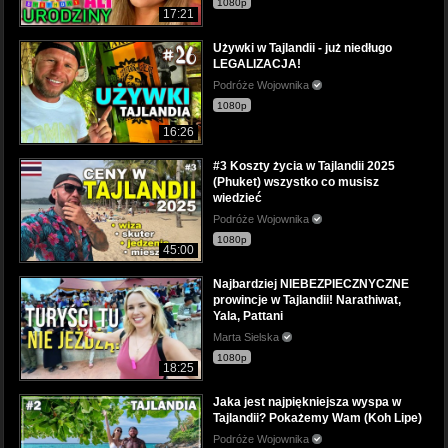
1080p
17:21
Używki w Tajlandii - już niedługo
LEGALIZACJA!
Podróże Wojownika
1080p
16:26
#3 Koszty życia w Tajlandii 2025
(Phuket) wszystko co musisz
wiedzieć
Podróże Wojownika
1080p
45:00
Najbardziej NIEBEZPIECZNYCZNE
prowincje w Tajlandii! Narathiwat,
Yala, Pattani
Marta Sielska
1080p
18:25
Jaka jest najpiękniejsza wyspa w
Tajlandii? Pokażemy Wam (Koh Lipe)
Podróże Wojownika