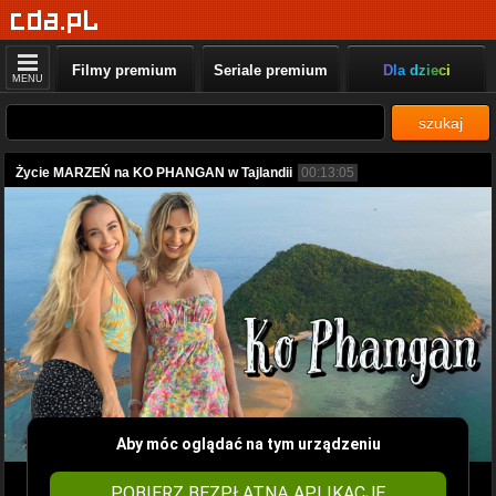
Filmy premium
Seriale premium
Dla dzieci
MENU
szukaj
Życie MARZEŃ na KO PHANGAN w Tajlandii
00:13:05
Aby móc oglądać na tym urządzeniu
POBIERZ BEZPŁATNĄ APLIKACJĘ