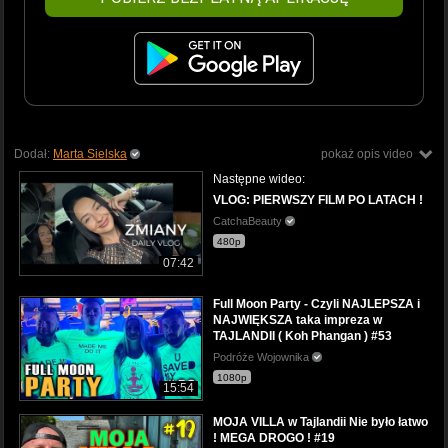
Dodał:
Marta Sielska
pokaż opis video
Następne wideo:
VLOG: PIERWSZY FILM PO LATACH !
CatchaBeauty
480p
07:42
Full Moon Party - Czyli NAJLEPSZA i
NAJWIĘKSZA taka impreza w
TAJLANDII ( Koh Phangan ) #53
Podróże Wojownika
1080p
15:54
MOJA VILLA w Tajlandii Nie było łatwo
! MEGA DROGO ! #19