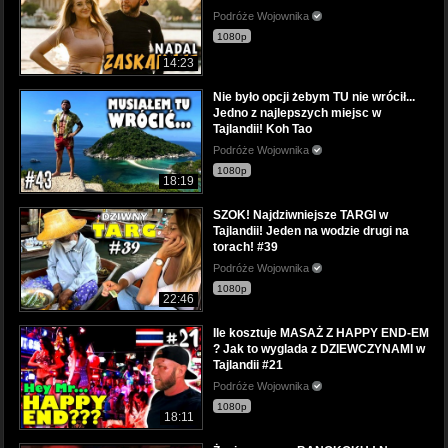
Podróże Wojownika
1080p
14:23
Nie było opcji żebym TU nie wrócił...
Jedno z najlepszych miejsc w
Tajlandii! Koh Tao
Podróże Wojownika
1080p
18:19
SZOK! Najdziwniejsze TARGI w
Tajlandii! Jeden na wodzie drugi na
torach! #39
Podróże Wojownika
1080p
22:46
Ile kosztuje MASAŻ Z HAPPY END-EM
? Jak to wyglada z DZIEWCZYNAMI w
Tajlandii #21
Podróże Wojownika
1080p
18:11