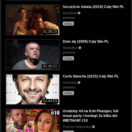
Szczęście świata (2016) Cały film PL
KinoSwiat
premium
1080p
01:38:19
Dom zły (2009) Cały film PL
Media4fun
premium
1080p
01:45:21
Carte blanche (2015) Cały film PL
KinoSwiat
premium
1080p
01:44:53
Urodziny Ali na Koh Phangan, full
moon party i trening! Za kilka dni
WIETNAM! #10
Podróże Wojownika