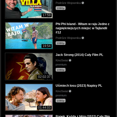
Podróże Wojownika
1080p
17:59
Phi Phi Island - Witam w raju Jedno z
najpiękniejszych miejsc w Tajlandii
#12
Podróże Wojownika
1080p
19:54
Jack Strong (2014) Cały Film PL
KinoSwiat
premium
1080p
02:02:37
Uśmiech losu (2023) Napisy PL
KinoSwiat
premium
1080p
01:44:03
Popek. Każda z blizn (2022) Cały film