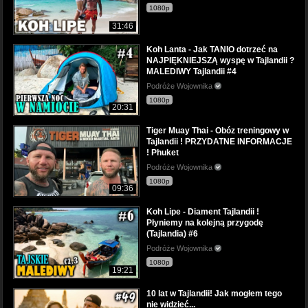
1080p
31:46
Koh Lanta - Jak TANIO dotrzeć na
NAJPIĘKNIEJSZĄ wyspę w Tajlandii ?
MALEDIWY Tajlandii #4
Podróże Wojownika
1080p
20:31
Tiger Muay Thai - Obóz treningowy w
Tajlandii ! PRZYDATNE INFORMACJE
! Phuket
Podróże Wojownika
1080p
09:36
Koh Lipe - Diament Tajlandii !
Płyniemy na kolejną przygodę
(Tajlandia) #6
Podróże Wojownika
1080p
19:21
10 lat w Tajlandii! Jak mogłem tego
nie widzieć...