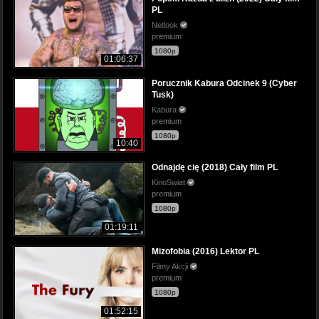
PL
Netlook
premium
1080p
01:06:37
Porucznik Kabura Odcinek 9 (Cyber
Tusk)
Kabura
premium
1080p
10:40
Odnajdę cię (2018) Cały film PL
KinoSwiat
premium
1080p
01:19:11
Mizofobia (2016) Lektor PL
Filmy Akcji
premium
1080p
01:52:15