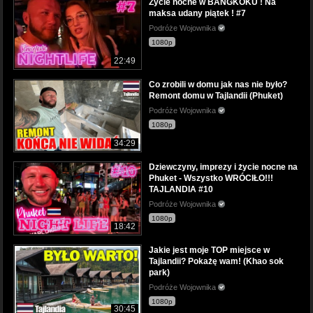
Życie nocne w BANGKOKU ! Na
maksa udany piątek ! #7
Podróże Wojownika
1080p
22:49
Co zrobili w domu jak nas nie było?
Remont domu w Tajlandii (Phuket)
Podróże Wojownika
1080p
34:29
Dziewczyny, imprezy i życie nocne na
Phuket - Wszystko WRÓCIŁO!!!
TAJLANDIA #10
Podróże Wojownika
1080p
18:42
Jakie jest moje TOP miejsce w
Tajlandii? Pokażę wam! (Khao sok
park)
Podróże Wojownika
1080p
30:45