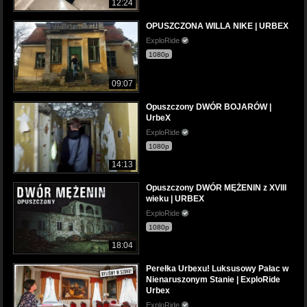
12:24
OPUSZCZONA WILLA NIKE | URBEX
ExploRide
1080p
09:07
Opuszczony DWÓR BOJARÓW |
UrbeX
ExploRide
1080p
14:13
Opuszczony DWÓR MĘŻENIN z XVIII
wieku | URBEX
ExploRide
1080p
18:04
Perełka Urbexu! Luksusowy Pałac w
Nienaruszonym Stanie | ExploRide
Urbex
ExploRide