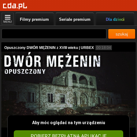
Filmy premium
Seriale premium
Dla dzieci
MENU
szukaj
Opuszczony DWÓR MĘŻENIN z XVIII wieku | URBEX
00:18:04
Aby móc oglądać na tym urządzeniu
POBIERZ BEZPŁATNĄ APLIKACJĘ