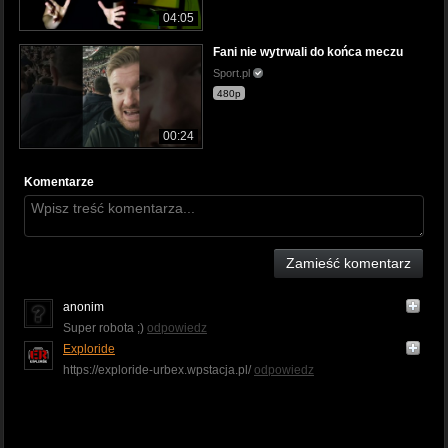
04:05
Fani nie wytrwali do końca meczu
Sport.pl
480p
00:24
Komentarze
Zamieść komentarz
anonim
Super robota ;)
odpowiedz
Exploride
https://exploride-urbex.wpstacja.pl/
odpowiedz