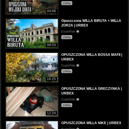
1080p
04:06
Opuszczona WILLA BIRUTA + WILLA
ZORZA | URBEX
ExploRide
1080p
08:03
OPUSZCZONA WILLA BOSSA MAFII |
URBEX
ExploRide
1080p
16:25
OPUSZCZONA WILLA GRECZYNKA |
URBEX
ExploRide
1080p
12:24
OPUSZCZONA WILLA NIKE | URBEX
ExploRide