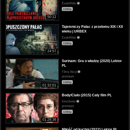
ExploRide
1080p
50:12
Tajemniczy Pałac z przełomu XIX i XX
wieku | URBEX
ExploRide
1080p
24:57
Surinam: Gra o władzę (2020) Lektor
PL
Filmy Akcji
premium
1080p
01:32:01
Body/Ciało (2015) Cały film PL
KinoSwiat
premium
1080p
01:28:36
Miłość od kuchni (2022) Lektor PL