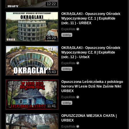
12:22
OKRĄGLAKI - Opuszczony Ośrodek
Wypoczynkowy CZ. 1 | ExploRide
(odc. 11 ) - URBEX
ExploRide
1080p
26:29
OKRĄGLAKI - Opuszczony Ośrodek
Wypoczynkowy CZ. II | ExploRide
(odc. 12 ) - UrbeX
ExploRide
1080p
15:43
Opuszczona Leśniczówka z polskiego
horroru W Lesie Dziś Nie Zaśnie Nikt
URBEX
ExploRide
1080p
11:41
OPUSZCZONA WIEJSKA CHATA |
URBEX
ExploRide