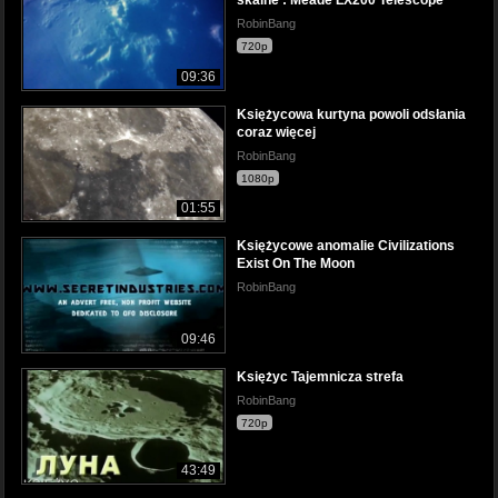
skalne : Meade LX200 Telescope
RobinBang
720p
09:36
Księżycowa kurtyna powoli odsłania
coraz więcej
RobinBang
1080p
01:55
Księżycowe anomalie Civilizations
Exist On The Moon
RobinBang
09:46
Księżyc Tajemnicza strefa
RobinBang
720p
43:49