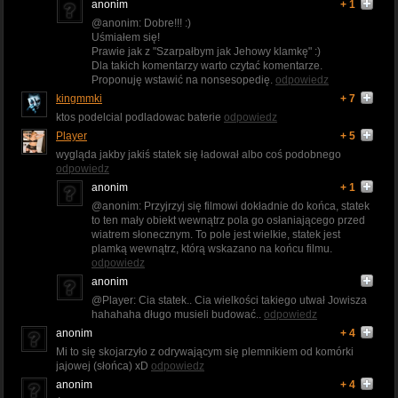
anonim
+ 1
@anonim: Dobre!!! :)
Uśmiałem się!
Prawie jak z "Szarpałbym jak Jehowy klamkę" :)
Dla takich komentarzy warto czytać komentarze.
Proponuję wstawić na nonsesopedię.
odpowiedz
kingmmki
+ 7
ktos podelcial podladowac baterie
odpowiedz
Player
+ 5
wygląda jakby jakiś statek się ładował albo coś podobnego
odpowiedz
anonim
+ 1
@anonim: Przyjrzyj się filmowi dokładnie do końca, statek
to ten mały obiekt wewnątrz pola go osłaniającego przed
wiatrem słonecznym. To pole jest wielkie, statek jest
plamką wewnątrz, którą wskazano na końcu filmu.
odpowiedz
anonim
@Player: Cia statek.. Cia wielkości takiego utwał Jowisza
hahahaha długo musieli budować..
odpowiedz
anonim
+ 4
Mi to się skojarzyło z odrywającym się plemnikiem od komórki
jajowej (słońca) xD
odpowiedz
anonim
+ 4