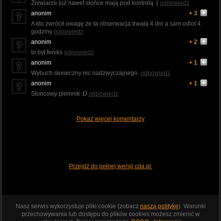
Żniwiarze już nawet słońce mają pod kontrolą :(
odpowiedz
anonim
+ 3
A kto zwrócił uwagę że ta obserwacja trwała 4 dni a sam odlot 4
godziny
odpowiedz
anonim
+ 2
to był feniks
odpowiedz
anonim
+ 1
Wybuch słoneczny nic nadzwyczajnego.
odpowiedz
anonim
+ 1
Słoncowy plemnik :D
odpowiedz
Pokaż więcej komentarzy
Przejdź do pełnej wersji cda.pl
Nasz serwis wykorzystuje pliki cookie (zobacz
naszą politykę
). Warunki
przechowywania lub dostępu do plików cookies możesz zmienić w