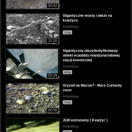
03:42
Gigantyczne mosty i wieże na
księżycu
RobinBang
720p
10:26
Gigantyczny niezydentyfikowany
obiekt w pobliżu międzynarodowej
stacji kosmicznej
RobinBang
480p
03:29
Gryzoń na Marsie? - Mars Curiosity
rover
RobinBang
720p
00:50
JLW astronomy ( Księżyc )
RobinBang