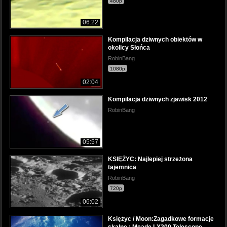
480p
06:22
Kompilacja dziwnych obiektów w
okolicy Słońca
RobinBang
1080p
02:04
Kompilacja dziwnych zjawisk 2012
RobinBang
05:57
KSIĘŻYC: Najlepiej strzeżona
tajemnica
RobinBang
720p
06:02
Księżyc / Moon:Zagadkowe formacje