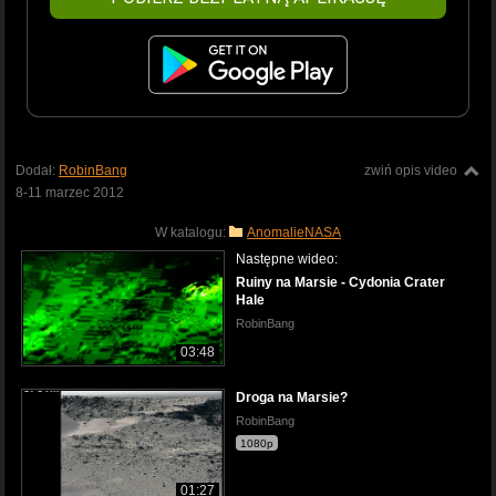
Dodał:
RobinBang
zwiń opis video
8-11 marzec 2012
W katalogu:
AnomalieNASA
Następne wideo:
Ruiny na Marsie - Cydonia Crater
Hale
RobinBang
03:48
Droga na Marsie?
RobinBang
1080p
01:27