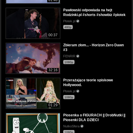
Pawłowski odpowiada na hejt
Rodzinki.pl #shorts #showbiz #plotek
Plotek.pl
480p
00:37
Zbieram złom... - Horizon Zero Dawn
#3
FENRIR
1080p
32:16
Przerażające teorie spiskowe
Hollywood.
Plotek.pl
1080p
01:29
Piosenka o FIGURACH || DrobNutki ||
Piosenki DLA DZIECI
NutkoSfera
1080p