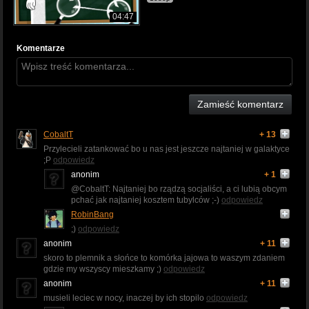
04:47
Komentarze
Zamieść komentarz
CobaltT
+ 13
Przylecieli zatankować bo u nas jest jeszcze najtaniej w galaktyce
;P
odpowiedz
anonim
+ 1
@CobaltT: Najtaniej bo rządzą socjaliści, a ci lubią obcym
pchać jak najtaniej kosztem tubylców ;-)
odpowiedz
RobinBang
;)
odpowiedz
anonim
+ 11
skoro to plemnik a słońce to komórka jajowa to waszym zdaniem
gdzie my wszyscy mieszkamy ;)
odpowiedz
anonim
+ 11
musieli leciec w nocy, inaczej by ich stopilo
odpowiedz