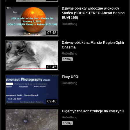
Dziwne obiekty widoczne w okolicy
Słońca (SOHO STEREO Ahead Behind
EUVI 195)
RobinBang
07:48
Dziwny obiekt na Marsie-Region Ophir
Chasma
RobinBang
1080p
02:45
Floty UFO
RobinBang
09:46
Gigantyczne konstrukcje na księżycu
RobinBang
1080p