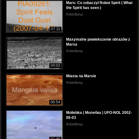
Mars: Co zobaczył Robot Spirit ( What
the Spirit has seen )
RobinBang
07:11
Maxymalne powiekszenie obrazów z
Marsa
RobinBang
04:03
Miasta na Marsie
RobinBang
06:54
Moliebka ( Молебка ) UFO-NOL 2002-
06-03
RobinBang
01:40