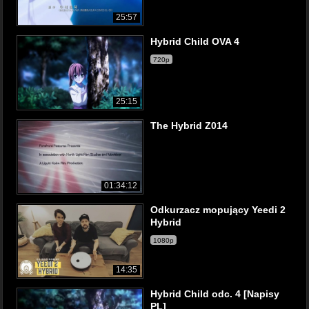
25:57
Hybrid Child OVA 4
720p
25:15
The Hybrid Z014
01:34:12
Odkurzacz mopujący Yeedi 2
Hybrid
1080p
14:35
Hybrid Child odc. 4 [Napisy
PL]