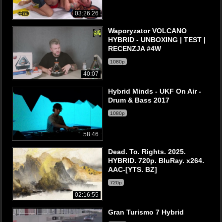
03:26:26
Waporyzator VOLCANO
HYBRID - UNBOXING | TEST |
RECENZJA #4W
1080p
40:07
Hybrid Minds - UKF On Air -
Drum & Bass 2017
1080p
58:46
Dead. To. Rights. 2025.
HYBRID. 720p. BluRay. x264.
AAC-[YTS. BZ]
720p
02:16:55
Gran Turismo 7 Hybrid