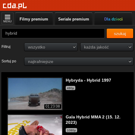
Filmy premium
Seriale premium
Dla dzieci
MENU
szukaj
Filtruj
Sortuj po
Hybryda - Hybrid 1997
480p
01:23:08
Gala Hybrid MMA 2 (15. 12.
2023)
1080p